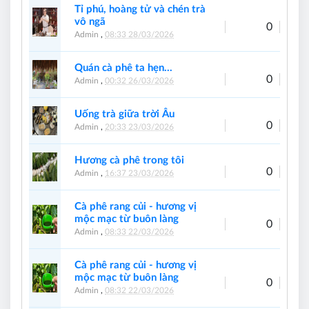
Tỉ phú, hoàng tử và chén trà
vô ngã
0
Admin
,
08:33 28/03/2026
Quán cà phê ta hẹn...
0
Admin
,
00:32 26/03/2026
Uống trà giữa trời Âu
0
Admin
,
20:33 23/03/2026
Hương cà phê trong tôi
0
Admin
,
16:37 23/03/2026
Cà phê rang củi - hương vị
mộc mạc từ buôn làng
0
Admin
,
08:33 22/03/2026
Cà phê rang củi - hương vị
mộc mạc từ buôn làng
0
Admin
,
08:32 22/03/2026