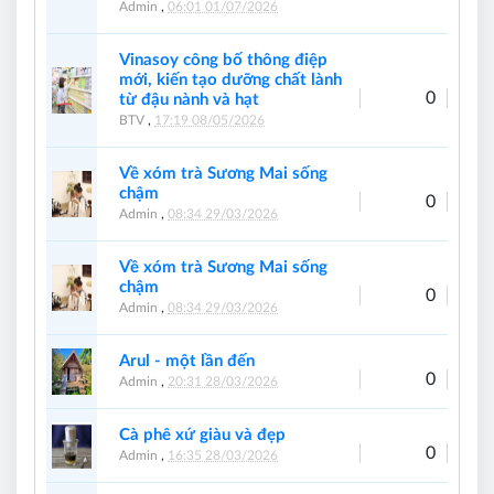
Admin
,
06:01 01/07/2026
Vinasoy công bố thông điệp
mới, kiến tạo dưỡng chất lành
0
từ đậu nành và hạt
BTV
,
17:19 08/05/2026
Về xóm trà Sương Mai sống
chậm
0
Admin
,
08:34 29/03/2026
Về xóm trà Sương Mai sống
chậm
0
Admin
,
08:34 29/03/2026
Arul - một lần đến
0
Admin
,
20:31 28/03/2026
Cà phê xứ giàu và đẹp
0
Admin
,
16:35 28/03/2026