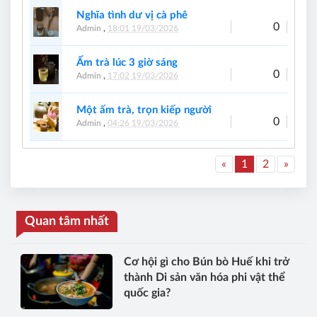
Nghĩa tình dư vị cà phê
0
Admin
,
18:01 19/03/2026
Ấm trà lúc 3 giờ sáng
0
Admin
,
17:02 19/03/2026
Một ấm trà, trọn kiếp người
0
Admin
,
04:26 19/03/2026
«
1
2
»
Quan tâm nhất
Cơ hội gì cho Bún bò Huế khi trở
thành Di sản văn hóa phi vật thể
quốc gia?