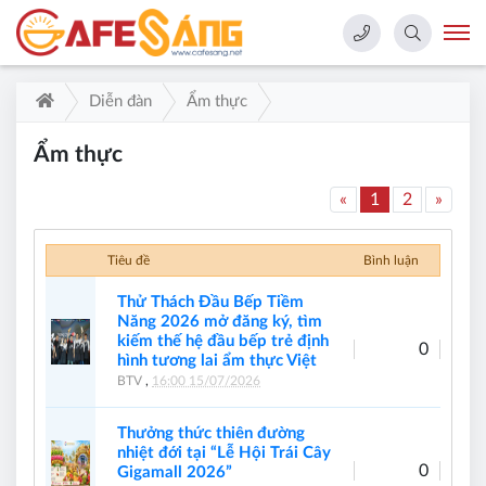
Diễn đàn
Ẩm thực
Ẩm thực
«
1
2
»
Tiêu đề
Bình luận
Thử Thách Đầu Bếp Tiềm
Năng 2026 mở đăng ký, tìm
kiếm thế hệ đầu bếp trẻ định
0
hình tương lai ẩm thực Việt
BTV
,
16:00 15/07/2026
Thưởng thức thiên đường
nhiệt đới tại “Lễ Hội Trái Cây
0
Gigamall 2026”