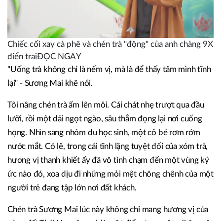
Chiếc cối xay cà phê và chén trà "động" của anh chàng 9X
điển traiĐỌC NGAY
"Uống trà không chỉ là nếm vị, mà là để thấy tâm mình tĩnh
lại" - Sương Mai khẽ nói.
Tôi nâng chén trà ấm lên môi. Cái chát nhẹ trượt qua đầu
lưỡi, rồi một dải ngọt ngào, sâu thẳm đọng lại nơi cuống
họng. Nhìn sang nhóm du học sinh, một cô bé rơm rớm
nước mắt. Có lẽ, trong cái tĩnh lặng tuyệt đối của xóm trà,
hương vị thanh khiết ấy đã vô tình chạm đến một vùng ký
ức nào đó, xoa dịu đi những mỏi mệt chông chênh của một
người trẻ đang tập lớn nơi đất khách.
Chén trà Sương Mai lúc này không chỉ mang hương vị của