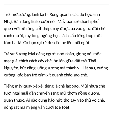
Trời mờ sương, lành lạnh. Xung quanh, các du học sinh
Nhật Bản đang líu lo cười nói. Mấy bạn trẻ thành phố,
quen với bê tông cốt thép, nay được ùa vào giữa đồi chè
xanh mướt, tay lóng ngóng học cách cấu từng búp một
tôm hai lá. Có bạn rụt rè đưa lá chè lên mũi ngửi.
Trà sư Sương Mai dáng người nhỏ nhắn, giọng nói mộc
mạc giải thích cách cây chè lớn lên giữa đất trời Thái
Nguyên, hút nắng, uống sương mà thành vị. Lát sau, xuống
xưởng, các bạn trẻ xúm xít quanh chảo sao chè.
Tiếng máy quay xè xè, tiếng lá chè lạo xạo. Mùi nhựa chè
tươi ngai ngái dần chuyển sang mùi thơm nồng đượm,
quen thuộc. Ai nào cũng háo hức thò tay vào thử vò chè,
nóng rát mà miệng vẫn cười toe toét.