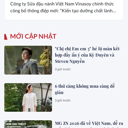
Công ty Sữa đậu nành Việt Nam Vinasoy chính thức
công bố thông điệp mới: “Kiến tạo dưỡng chất lành...
MỚI CẬP NHẬT
"Chị chị Em em 3" hé lộ màn kết
hợp đầy ẩn ý của Kỳ Duyên và
Steven Nguyễn
3 giờ trước
6 thứ càng không mua càng dễ
giàu
3 giờ trước
MG ZS 2026 đã về Việt Nam, dễ ra