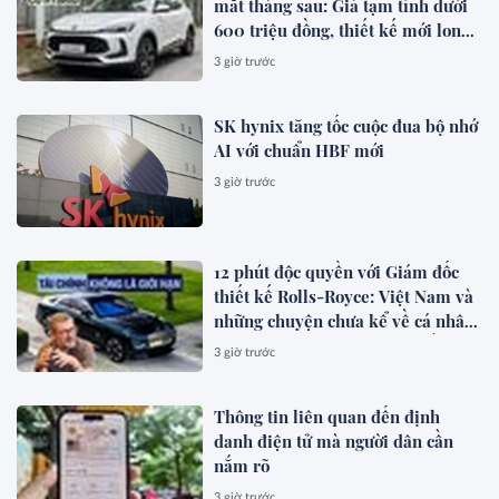
mắt tháng sau: Giá tạm tính dưới
600 triệu đồng, thiết kế mới long
lanh hơn, có hybrid, ADAS cạnh
3 giờ trước
tranh Xforce, Seltos
SK hynix tăng tốc cuộc đua bộ nhớ
AI với chuẩn HBF mới
3 giờ trước
12 phút độc quyền với Giám đốc
thiết kế Rolls-Royce: Việt Nam và
những chuyện chưa kể về cá nhân
hóa cho giới siêu giàu toàn cầu
3 giờ trước
Thông tin liên quan đến định
danh điện tử mà người dân cần
nắm rõ
3 giờ trước