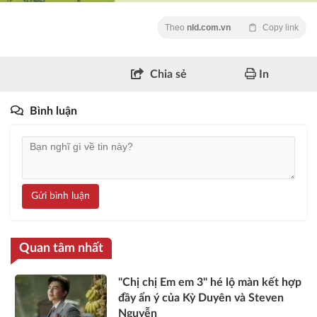
Theo
nld.com.vn
Copy link
Chia sẻ
In
Bình luận
Gửi bình luận
Quan tâm nhất
"Chị chị Em em 3" hé lộ màn kết hợp
đầy ẩn ý của Kỳ Duyên và Steven
Nguyễn