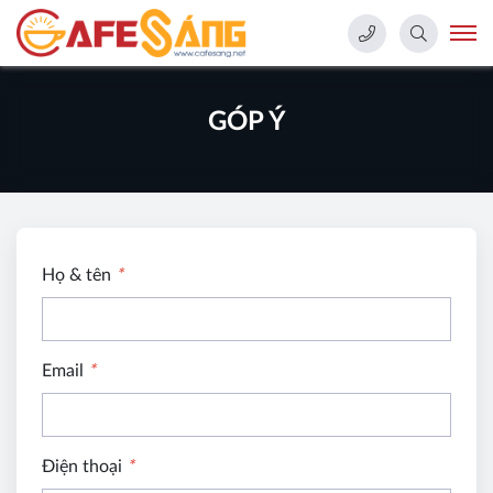
GÓP Ý
Họ & tên
*
Email
*
Điện thoại
*