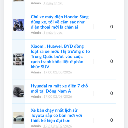
Admin
,
1 ngày trước
Chủ xe máy điện Honda: Sáng
dùng xe, tối về cắm sạc như
0
điện thoại mới là chân ái
Admin
,
3 ngày trước
Xiaomi, Huawei, BYD đồng
loạt ra xe mới: Thị trường ô tô
Trung Quốc bước vào cuộc
0
cạnh tranh khốc liệt ở phân
khúc SUV
Admin
,
17:00 02/08/2026
Hyundai ra mắt xe điện 7 chỗ
mới tại Đông Nam Á
0
Admin
,
17:00 02/08/2026
Xe bán chạy nhất lịch sử
Toyota sắp có bản mới với
0
thiết kế hiện đại hơn
Admin
,
12:31 31/07/2026