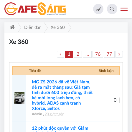
Diễn đàn
Xe 360
Xe 360
«
1
2
...
76
77
»
Tiêu đề
Bình luận
MG ZS 2026 đã về Việt Nam,
dễ ra mắt tháng sau: Giá tạm
tính dưới 600 triệu đồng, thiết
kế mới long lanh hơn, có
0
hybrid, ADAS cạnh tranh
Xforce, Seltos
Admin
,
23 giờ trước
12 phút độc quyền với Giám