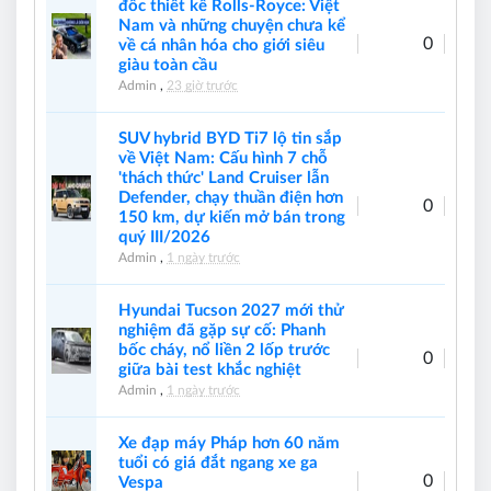
đốc thiết kế Rolls-Royce: Việt
Nam và những chuyện chưa kể
0
về cá nhân hóa cho giới siêu
giàu toàn cầu
Admin
,
23 giờ trước
SUV hybrid BYD Ti7 lộ tin sắp
về Việt Nam: Cấu hình 7 chỗ
'thách thức' Land Cruiser lẫn
Defender, chạy thuần điện hơn
0
150 km, dự kiến mở bán trong
quý III/2026
Admin
,
1 ngày trước
Hyundai Tucson 2027 mới thử
nghiệm đã gặp sự cố: Phanh
bốc cháy, nổ liền 2 lốp trước
0
giữa bài test khắc nghiệt
Admin
,
1 ngày trước
Xe đạp máy Pháp hơn 60 năm
tuổi có giá đắt ngang xe ga
0
Vespa