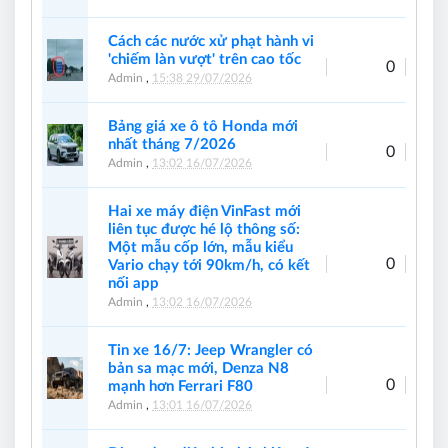
Cách các nước xử phạt hành vi
'chiếm làn vượt' trên cao tốc
0
Admin
,
15:38 29/07/2026
Bảng giá xe ô tô Honda mới
nhất tháng 7/2026
0
Admin
,
13:02 16/07/2026
Hai xe máy điện VinFast mới
liên tục được hé lộ thông số:
Một mẫu cốp lớn, mẫu kiểu
0
Vario chạy tới 90km/h, có kết
nối app
Admin
,
13:02 16/07/2026
Tin xe 16/7: Jeep Wrangler có
bản sa mạc mới, Denza N8
0
mạnh hơn Ferrari F80
Admin
,
13:01 16/07/2026