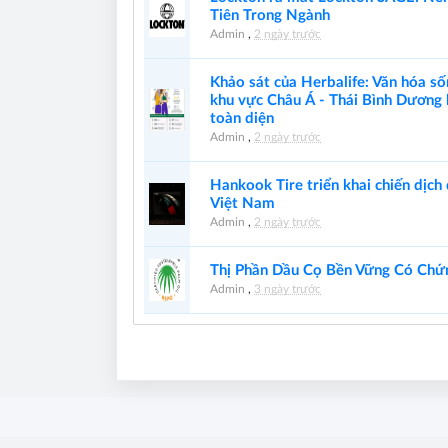
Tiên Trong Ngành
Admin
,
2 ngày trước
Khảo sát của Herbalife: Văn hóa s
khu vực Châu Á - Thái Bình Dương k
toàn diện
Admin
,
2 ngày trước
Hankook Tire triển khai chiến dịch
Việt Nam
Admin
,
2 ngày trước
Thị Phần Dầu Cọ Bền Vững Có Chứ
Admin
,
3 ngày trước