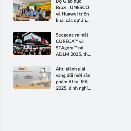
Bộ Giáo dục
nghiệm dấu ấn
Brazil, UNESCO
sinh học ung thư
và Huawei triển
trong các thử
khai các dự án
nghiệm lâm sàng
chuyển đổi số
tiến hành trên
Trường học mở
Seegene ra mắt
phạm vi toàn cầu
tại Bahia và Pará
CURECA™ và
STAgora™ tại
ADLM 2025, thúc
đẩy kỷ nguyên
tiếp theo của lĩnh
Aitu giành giải
vực chẩn đoán
vàng đổi mới sản
phẩm AI tại IFA
2025, định nghĩa
lại tương lai của
ngành may mặc