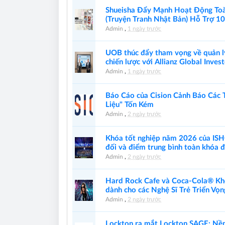
Shueisha Đẩy Mạnh Hoạt Động To
(Truyện Tranh Nhật Bản) Hỗ Trợ 
Admin
,
1 ngày trước
UOB thúc đẩy tham vọng về quản lý
chiến lược với Allianz Global Inves
Admin
,
1 ngày trước
Báo Cáo của Cision Cảnh Báo Các
Liệu" Tốn Kém
Admin
,
2 ngày trước
Khóa tốt nghiệp năm 2026 của ISHC
đối và điểm trung bình toàn khóa đ
Admin
,
2 ngày trước
Hard Rock Cafe và Coca-Cola® Kh
dành cho các Nghệ Sĩ Trẻ Triển Vọn
Admin
,
2 ngày trước
Lockton ra mắt Lockton SAGE: Nề