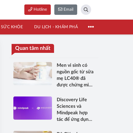
Hotline
Email
SỨC KHỎE
DU LỊCH - KHÁM PHÁ
Quan tâm nhất
Men vi sinh có
nguồn gốc từ sữa
mẹ LC40® đã
được chứng minh
lâm sàng, hỗ trợ
sức khỏe trẻ sơ
Discovery Life
sinh và phụ nữ
Sciences và
cho con bú
Mindpeak hợp
tác để ứng dụng
trí tuệ nhân tạo
(AI) vào xét