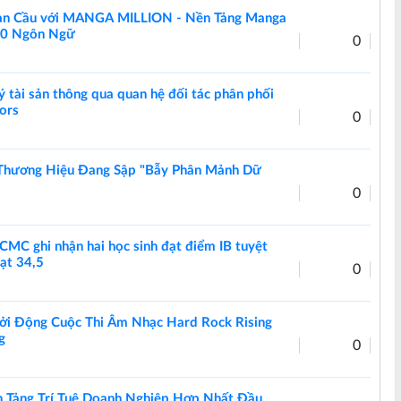
àn Cầu với MANGA MILLION - Nền Tảng Manga
100 Ngôn Ngữ
0
 tài sản thông qua quan hệ đối tác phân phối
tors
0
 Thương Hiệu Đang Sập "Bẫy Phân Mảnh Dữ
0
MC ghi nhận hai học sinh đạt điểm IB tuyệt
ạt 34,5
0
ởi Động Cuộc Thi Âm Nhạc Hard Rock Rising
g
0
n Tảng Trí Tuệ Doanh Nghiệp Hợp Nhất Đầu