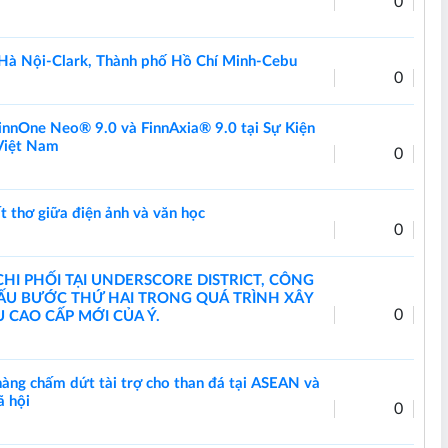
0
y Hà Nội-Clark, Thành phố Hồ Chí Minh-Cebu
0
innOne Neo® 9.0 và FinnAxia® 9.0 tại Sự Kiện
 Việt Nam
0
t thơ giữa điện ảnh và văn học
0
HI PHỐI TẠI UNDERSCORE DISTRICT, CÔNG
ẤU BƯỚC THỨ HAI TRONG QUÁ TRÌNH XÂY
0
CAO CẤP MỚI CỦA Ý.
 hàng chấm dứt tài trợ cho than đá tại ASEAN và
ã hội
0