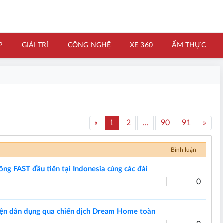
P
GIẢI TRÍ
CÔNG NGHỆ
XE 360
ẨM THỰC
«
1
2
...
90
91
»
Bình luận
ông FAST đầu tiên tại Indonesia cùng các đài
0
điện dân dụng qua chiến dịch Dream Home toàn