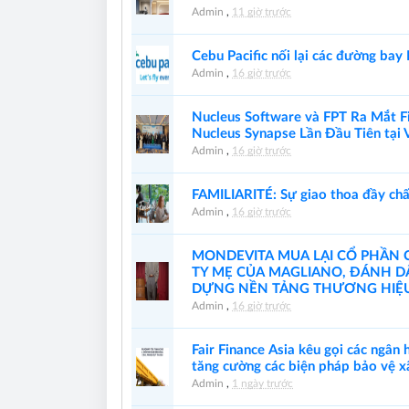
Admin
,
11 giờ trước
Cebu Pacific nối lại các đường ba
Admin
,
16 giờ trước
Nucleus Software và FPT Ra Mắt F
Nucleus Synapse Lần Đầu Tiên tại
Admin
,
16 giờ trước
FAMILIARITÉ: Sự giao thoa đầy chấ
Admin
,
16 giờ trước
MONDEVITA MUA LẠI CỔ PHẦN C
TY MẸ CỦA MAGLIANO, ĐÁNH D
DỰNG NỀN TẢNG THƯƠNG HIỆU 
Admin
,
16 giờ trước
Fair Finance Asia kêu gọi các ngân
tăng cường các biện pháp bảo vệ x
Admin
,
1 ngày trước