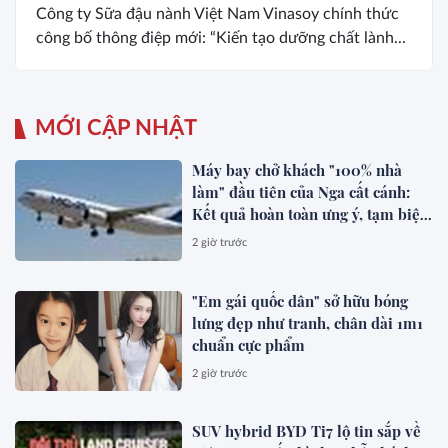
Công ty Sữa đậu nành Việt Nam Vinasoy chính thức
công bố thông điệp mới: “Kiến tạo dưỡng chất lành...
MỚI CẬP NHẬT
Máy bay chở khách "100% nhà
làm" đầu tiên của Nga cất cánh:
Kết quả hoàn toàn ưng ý, tạm biệt
Boeing, Airbus?
2 giờ trước
"Em gái quốc dân" sở hữu bóng
lưng đẹp như tranh, chân dài 1m1
chuẩn cực phẩm
2 giờ trước
SUV hybrid BYD Ti7 lộ tin sắp về