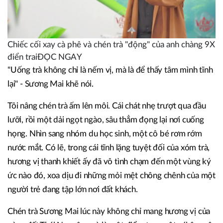
Chiếc cối xay cà phê và chén trà "động" của anh chàng 9X
điển traiĐỌC NGAY
"Uống trà không chỉ là nếm vị, mà là để thấy tâm mình tĩnh
lại" - Sương Mai khẽ nói.
Tôi nâng chén trà ấm lên môi. Cái chát nhẹ trượt qua đầu
lưỡi, rồi một dải ngọt ngào, sâu thẳm đọng lại nơi cuống
họng. Nhìn sang nhóm du học sinh, một cô bé rơm rớm
nước mắt. Có lẽ, trong cái tĩnh lặng tuyệt đối của xóm trà,
hương vị thanh khiết ấy đã vô tình chạm đến một vùng ký
ức nào đó, xoa dịu đi những mỏi mệt chông chênh của một
người trẻ đang tập lớn nơi đất khách.
Chén trà Sương Mai lúc này không chỉ mang hương vị của