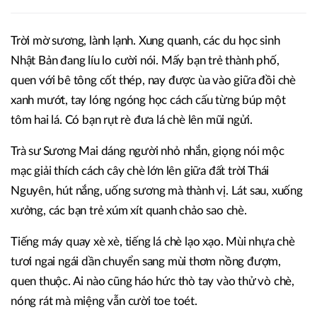
Trời mờ sương, lành lạnh. Xung quanh, các du học sinh
Nhật Bản đang líu lo cười nói. Mấy bạn trẻ thành phố,
quen với bê tông cốt thép, nay được ùa vào giữa đồi chè
xanh mướt, tay lóng ngóng học cách cấu từng búp một
tôm hai lá. Có bạn rụt rè đưa lá chè lên mũi ngửi.
Trà sư Sương Mai dáng người nhỏ nhắn, giọng nói mộc
mạc giải thích cách cây chè lớn lên giữa đất trời Thái
Nguyên, hút nắng, uống sương mà thành vị. Lát sau, xuống
xưởng, các bạn trẻ xúm xít quanh chảo sao chè.
Tiếng máy quay xè xè, tiếng lá chè lạo xạo. Mùi nhựa chè
tươi ngai ngái dần chuyển sang mùi thơm nồng đượm,
quen thuộc. Ai nào cũng háo hức thò tay vào thử vò chè,
nóng rát mà miệng vẫn cười toe toét.