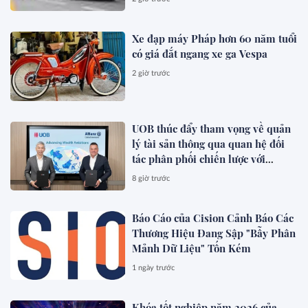
Xe đạp máy Pháp hơn 60 năm tuổi
có giá đắt ngang xe ga Vespa
2 giờ trước
UOB thúc đẩy tham vọng về quản
lý tài sản thông qua quan hệ đối
tác phân phối chiến lược với
Allianz Global Investors
8 giờ trước
Báo Cáo của Cision Cảnh Báo Các
Thương Hiệu Đang Sập "Bẫy Phân
Mảnh Dữ Liệu" Tốn Kém
1 ngày trước
Khóa tốt nghiệp năm 2026 của