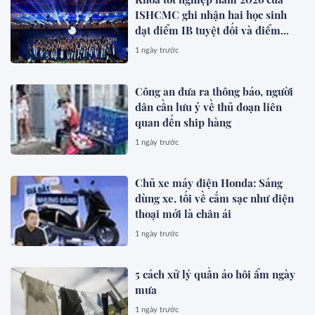
ISHCMC ghi nhận hai học sinh
đạt điểm IB tuyệt đối và điểm
trung bình toàn khóa đạt 34,5
1 ngày trước
Công an đưa ra thông báo, người
dân cần lưu ý về thủ đoạn liên
quan đến ship hàng
1 ngày trước
Chủ xe máy điện Honda: Sáng
dùng xe, tối về cắm sạc như điện
thoại mới là chân ái
1 ngày trước
5 cách xử lý quần áo hôi ẩm ngày
mưa
1 ngày trước