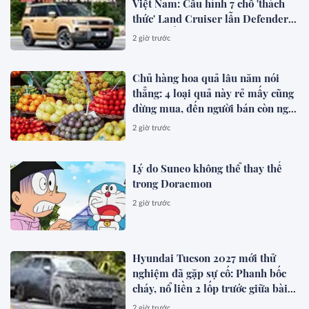
Việt Nam: Cấu hình 7 chỗ 'thách
thức' Land Cruiser lẫn Defender,
chạy thuần điện hơn 150 km, dự
2 giờ trước
kiến mở bán trong quý III/2026
Chủ hàng hoa quả lâu năm nói
thẳng: 4 loại quả này rẻ mấy cũng
đừng mua, đến người bán còn ngại
ăn
2 giờ trước
Lý do Suneo không thể thay thế
trong Doraemon
2 giờ trước
Hyundai Tucson 2027 mới thử
nghiệm đã gặp sự cố: Phanh bốc
cháy, nổ liền 2 lốp trước giữa bài
test khắc nghiệt
2 giờ trước