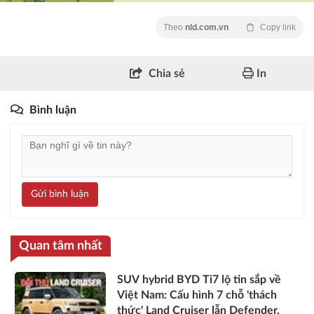
Theo
nld.com.vn
Copy link
Chia sẻ
In
Bình luận
Gửi bình luận
Quan tâm nhất
SUV hybrid BYD Ti7 lộ tin sắp về
Việt Nam: Cấu hình 7 chỗ 'thách
thức' Land Cruiser lẫn Defender,