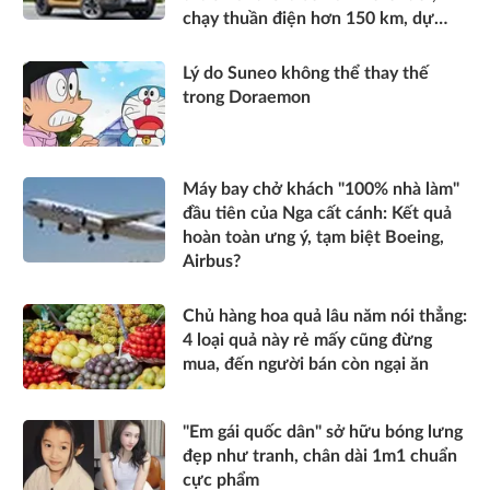
chạy thuần điện hơn 150 km, dự
kiến mở bán trong quý III/2026
Lý do Suneo không thể thay thế
trong Doraemon
Máy bay chở khách "100% nhà làm"
đầu tiên của Nga cất cánh: Kết quả
hoàn toàn ưng ý, tạm biệt Boeing,
Airbus?
Chủ hàng hoa quả lâu năm nói thẳng:
4 loại quả này rẻ mấy cũng đừng
mua, đến người bán còn ngại ăn
"Em gái quốc dân" sở hữu bóng lưng
đẹp như tranh, chân dài 1m1 chuẩn
cực phẩm