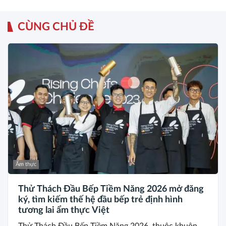
CÙNG CHỦ ĐỀ
Ẩm thực
Thử Thách Đầu Bếp Tiềm Năng 2026 mở đăng
ký, tìm kiếm thế hệ đầu bếp trẻ định hình
tương lai ẩm thực Việt