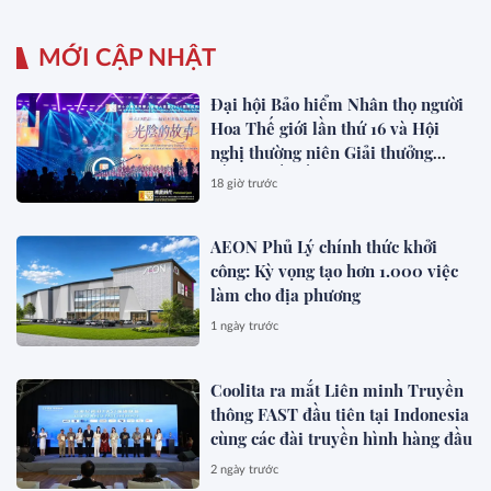
MỚI CẬP NHẬT
Đại hội Bảo hiểm Nhân thọ người
Hoa Thế giới lần thứ 16 và Hội
nghị thường niên Giải thưởng
Rồng Quốc tế (IDA) 2026 được tổ
18 giờ trước
chức trọng thể
AEON Phủ Lý chính thức khởi
công: Kỳ vọng tạo hơn 1.000 việc
làm cho địa phương
1 ngày trước
Coolita ra mắt Liên minh Truyền
thông FAST đầu tiên tại Indonesia
cùng các đài truyền hình hàng đầu
2 ngày trước