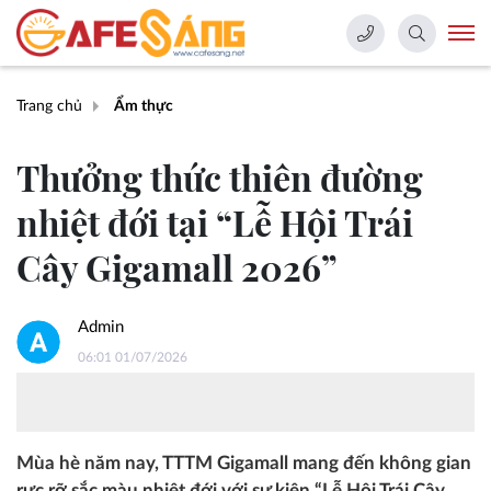
Trang chủ
Ẩm thực
Thưởng thức thiên đường
nhiệt đới tại “Lễ Hội Trái
Cây Gigamall 2026”
Admin
06:01 01/07/2026
Mùa hè năm nay, TTTM Gigamall mang đến không gian
rực rỡ sắc màu nhiệt đới với sự kiện “Lễ Hội Trái Cây