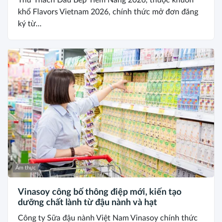
Thử Thách Đầu Bếp Tiềm Năng 2026, thuộc khuôn
khổ Flavors Vietnam 2026, chính thức mở đơn đăng
ký từ...
Ẩm thực
Vinasoy công bố thông điệp mới, kiến tạo
dưỡng chất lành từ đậu nành và hạt
Công ty Sữa đậu nành Việt Nam Vinasoy chính thức