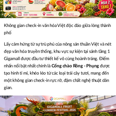
Không gian check-in văn hóa Việt độc đáo giữa lòng thành
phố
Lấy cảm hứng từ sự trù phú của nông sản thuần Việt và nét
đẹp văn hóa truyền thống, khu vực sự kiện tại sảnh tầng 1
Gigamall được đầu tư thiết kế vô cùng hoành tráng. Điểm
nhấn nổi bật nhất chính là
Cổng chào Rồng - Phụng
được
tạo hình tỉ mỉ, khéo léo từ các loại trái cây tươi, mang đến
một không gian check-in rực rỡ, đậm chất nghệ thuật dân
gian.