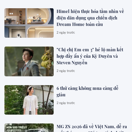
Himel hiện thực hóa tầm nhìn về
điện dân dụng qua chiến dịch
Dream Home toàn cầu
2 ngày trước
"Chị chị Em em 3" hé lộ màn kết
hợp đầy ẩn ý của Kỳ Duyên và
Steven Nguyễn
2 ngày trước
6 thứ càng không mua càng dễ
giàu
2 ngày trước
MG ZS 2026 đã về Việt Nam, dễ ra