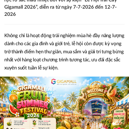
Gigamall 2026”, diễn ra từ ngày 7-7-2026 đến 12-7-
2026
Không chỉ là hoạt động trải nghiệm mùa hè đầy năng lượng
dành cho các gia đình và giới trẻ, lễ hội còn được kỳ vọng
trở thành điểm hẹn thư giãn, mua sắm và giải trí tưng bừng
nhất với hàng loạt chương trình tương tác, ưu đãi đặc sắc
xuyên suốt tuần lễ sự kiện.