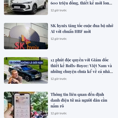
600 triệu đồng, thiết kế mới long
lanh hơn, có hybrid, ADAS cạnh
12 giờ trước
tranh Xforce, Seltos
SK hynix tăng tốc cuộc đua bộ nhớ
AI với chuẩn HBF mới
12 giờ trước
12 phút độc quyền với Giám đốc
thiết kế Rolls-Royce: Việt Nam và
những chuyện chưa kể về cá nhân
hóa cho giới siêu giàu toàn cầu
12 giờ trước
Thông tin liên quan đến định
danh điện tử mà người dân cần
nắm rõ
12 giờ trước