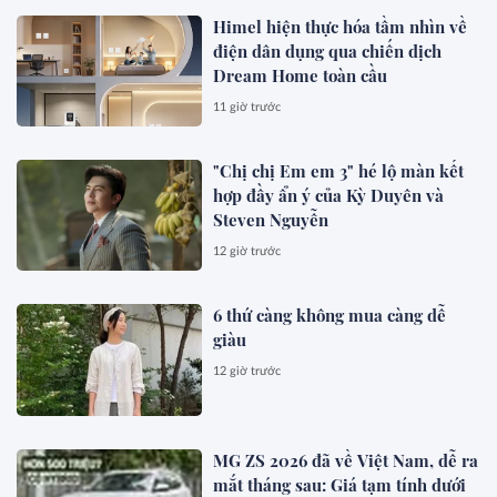
Himel hiện thực hóa tầm nhìn về
điện dân dụng qua chiến dịch
Dream Home toàn cầu
11 giờ trước
"Chị chị Em em 3" hé lộ màn kết
hợp đầy ẩn ý của Kỳ Duyên và
Steven Nguyễn
12 giờ trước
6 thứ càng không mua càng dễ
giàu
12 giờ trước
MG ZS 2026 đã về Việt Nam, dễ ra
mắt tháng sau: Giá tạm tính dưới