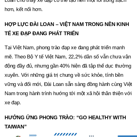
Loan cho thấy xe đạp có thể tạo nên một lối sống sạch
hơn, kết nối hơn.
HỢP LỰC ĐÀI LOAN – VIỆT NAM TRONG NỀN KINH
TẾ XE ĐẠP ĐANG PHÁT TRIỂN
Tại Việt Nam, phong trào đạp xe đang phát triển mạnh
mẽ. Theo Bộ Y tế Việt Nam, 22,2% dân số vẫn chưa vận
động đầy đủ, nhưng gần 40% hiện đã tập thể dục thường
xuyên. Với những giá trị chung về sức khỏe, tính bền
vững và đổi mới, Đài Loan sẵn sàng đồng hành cùng Việt
Nam trong hành trình hướng tới một xã hội thân thiện với
xe đạp.
HƯỞNG ỨNG PHONG TRÀO: “GO HEALTHY WITH
TAIWAN”