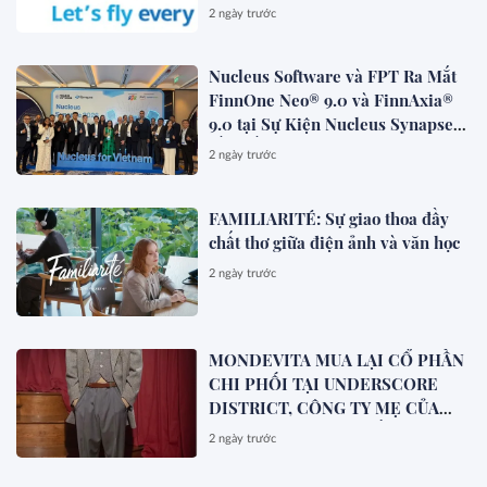
2 ngày trước
Nucleus Software và FPT Ra Mắt
FinnOne Neo® 9.0 và FinnAxia®
9.0 tại Sự Kiện Nucleus Synapse
Lần Đầu Tiên tại Việt Nam
2 ngày trước
FAMILIARITÉ: Sự giao thoa đầy
chất thơ giữa điện ảnh và văn học
2 ngày trước
MONDEVITA MUA LẠI CỔ PHẦN
CHI PHỐI TẠI UNDERSCORE
DISTRICT, CÔNG TY MẸ CỦA
MAGLIANO, ĐÁNH DẤU BƯỚC
2 ngày trước
THỨ HAI TRONG QUÁ TRÌNH
XÂY DỰNG NỀN TẢNG THƯƠNG