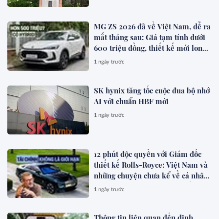
MG ZS 2026 đã về Việt Nam, dễ ra
mắt tháng sau: Giá tạm tính dưới
600 triệu đồng, thiết kế mới long
lanh hơn, có hybrid, ADAS cạnh
1 ngày trước
tranh Xforce, Seltos
SK hynix tăng tốc cuộc đua bộ nhớ
AI với chuẩn HBF mới
1 ngày trước
12 phút độc quyền với Giám đốc
thiết kế Rolls-Royce: Việt Nam và
những chuyện chưa kể về cá nhân
hóa cho giới siêu giàu toàn cầu
1 ngày trước
Thông tin liên quan đến định