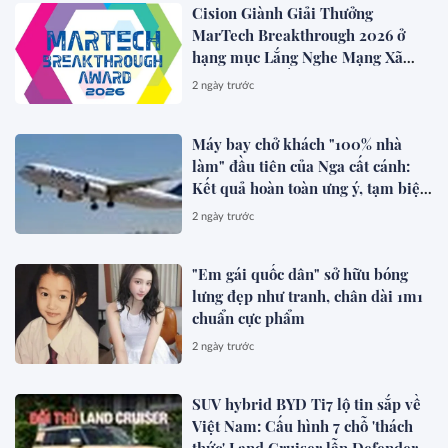
Cision Giành Giải Thưởng
HIỆU CAO CẤP MỚI CỦA Ý.
MarTech Breakthrough 2026 ở
hạng mục Lắng Nghe Mạng Xã
Hội, Phân Phối Thông Cáo Báo
2 ngày trước
Chí và Tối Ưu Hóa Công Cụ Trả
Lời (AEO)
Máy bay chở khách "100% nhà
làm" đầu tiên của Nga cất cánh:
Kết quả hoàn toàn ưng ý, tạm biệt
Boeing, Airbus?
2 ngày trước
"Em gái quốc dân" sở hữu bóng
lưng đẹp như tranh, chân dài 1m1
chuẩn cực phẩm
2 ngày trước
SUV hybrid BYD Ti7 lộ tin sắp về
Việt Nam: Cấu hình 7 chỗ 'thách