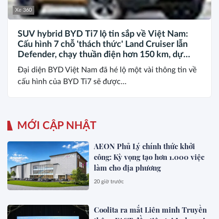
Xe 360
SUV hybrid BYD Ti7 lộ tin sắp về Việt Nam:
Cấu hình 7 chỗ 'thách thức' Land Cruiser lẫn
Defender, chạy thuần điện hơn 150 km, dự
kiến mở bán trong quý III/2026
Đại diện BYD Việt Nam đã hé lộ một vài thông tin về
cấu hình của BYD Ti7 sẽ được...
MỚI CẬP NHẬT
AEON Phủ Lý chính thức khởi
công: Kỳ vọng tạo hơn 1.000 việc
làm cho địa phương
20 giờ trước
Coolita ra mắt Liên minh Truyền