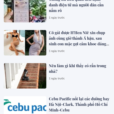
danh điện tử mà người dân cần
nắm rõ
1 ngày trước
Cô gái được H'Hen Niê xin chụp
ảnh cùng giờ thành Á hậu, sau
sinh con mặc gợi cảm khoe dáng
đẹp mê
1 ngày trước
Nên làm gì khi thấy có rắn trong
nhà?
1 ngày trước
Cebu Pacific nối lại các đường bay
Hà Nội-Clark, Thành phố Hồ Chí
Minh-Cebu