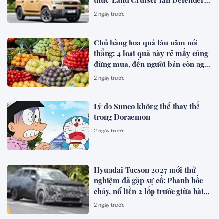
thức' Land Cruiser lẫn Defender,
chạy thuần điện hơn 150 km, dự
2 ngày trước
kiến mở bán trong quý III/2026
Chủ hàng hoa quả lâu năm nói
thẳng: 4 loại quả này rẻ mấy cũng
đừng mua, đến người bán còn ngại
ăn
2 ngày trước
Lý do Suneo không thể thay thế
trong Doraemon
2 ngày trước
Hyundai Tucson 2027 mới thử
nghiệm đã gặp sự cố: Phanh bốc
cháy, nổ liền 2 lốp trước giữa bài
test khắc nghiệt
2 ngày trước