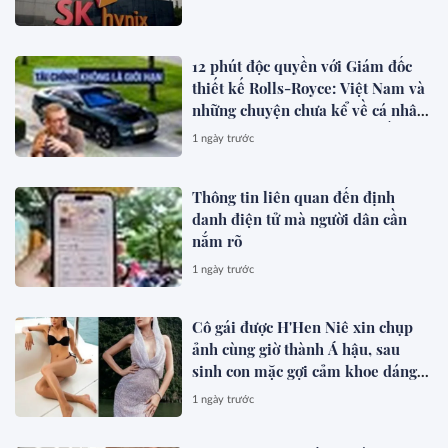
12 phút độc quyền với Giám đốc
thiết kế Rolls-Royce: Việt Nam và
những chuyện chưa kể về cá nhân
hóa cho giới siêu giàu toàn cầu
1 ngày trước
Thông tin liên quan đến định
danh điện tử mà người dân cần
nắm rõ
1 ngày trước
Cô gái được H'Hen Niê xin chụp
ảnh cùng giờ thành Á hậu, sau
sinh con mặc gợi cảm khoe dáng
đẹp mê
1 ngày trước