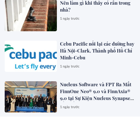
Nên làm gì khi thấy có rắn trong
nhà?
1 ngày trước
Cebu Pacific nối lại các đường bay
Hà Nội-Clark, Thành phố Hồ Chí
Minh-Cebu
1 ngày trước
Nucleus Software và FPT Ra Mắt
FinnOne Neo® 9.0 và FinnAxia®
9.0 tại Sự Kiện Nucleus Synapse
Lần Đầu Tiên tại Việt Nam
1 ngày trước
FAMILIARITÉ: Sự giao thoa đầy
chất thơ giữa điện ảnh và văn học