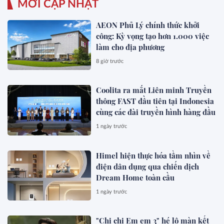
MỚI CẬP NHẬT
AEON Phủ Lý chính thức khởi
công: Kỳ vọng tạo hơn 1.000 việc
làm cho địa phương
8 giờ trước
Coolita ra mắt Liên minh Truyền
thông FAST đầu tiên tại Indonesia
cùng các đài truyền hình hàng đầu
1 ngày trước
Himel hiện thực hóa tầm nhìn về
điện dân dụng qua chiến dịch
Dream Home toàn cầu
1 ngày trước
"Chị chị Em em 3" hé lộ màn kết