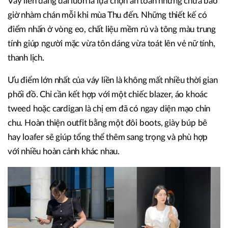
Váy liền dáng dài luôn là lựa chọn an toàn nhưng chưa bao
giờ nhàm chán mỗi khi mùa Thu đến. Những thiết kế có
điểm nhấn ở vòng eo, chất liệu mềm rủ và tông màu trung
tính giúp người mặc vừa tôn dáng vừa toát lên vẻ nữ tính,
thanh lịch.
Ưu điểm lớn nhất của váy liền là không mất nhiều thời gian
phối đồ. Chỉ cần kết hợp với một chiếc blazer, áo khoác
tweed hoặc cardigan là chị em đã có ngay diện mạo chỉn
chu. Hoàn thiện outfit bằng một đôi boots, giày búp bê
hay loafer sẽ giúp tổng thể thêm sang trọng và phù hợp
với nhiều hoàn cảnh khác nhau.