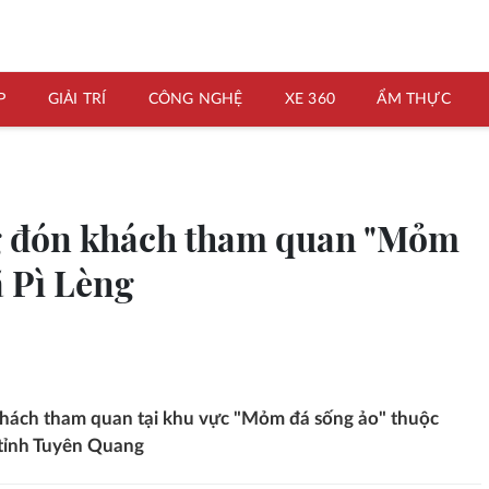
P
GIẢI TRÍ
CÔNG NGHỆ
XE 360
ẨM THỰC
ng đón khách tham quan "Mỏm
ã Pì Lèng
hách tham quan tại khu vực "Mỏm đá sống ảo" thuộc
 tỉnh Tuyên Quang