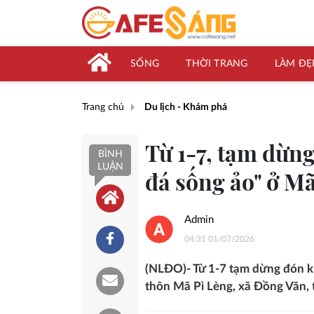
SỐNG
THỜI TRANG
LÀM ĐẸ
Trang chủ
Du lịch - Khám phá
Từ 1-7, tạm dừ
BÌNH
LUẬN
đá sống ảo" ở M
Admin
04:31 01/07/2026
(NLĐO)- Từ 1-7 tạm dừng đón k
thôn Mã Pì Lèng, xã Đồng Văn,