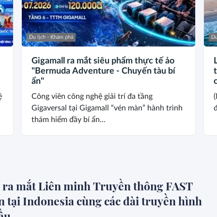
Du lịch - Khám phá
Du
Gigamall ra mắt siêu phẩm thực tế ảo
"Bermuda Adventure - Chuyến tàu bí
ẩn"
ệ
Công viên công nghệ giải trí đa tầng
(
Gigaversal tại Gigamall “vén màn” hành trình
đ
thám hiểm đầy bí ẩn...
a ra mắt Liên minh Truyền thông FAST
n tại Indonesia cùng các đài truyền hình
ầu