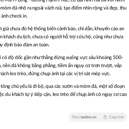
u mỏm đá nhô ra ngoài vách núi, tạo điểm nhìn rộng và đẹp, thu
 ảnh check in.
 giá chưa đủ hệ thống biển cảnh báo, chỉ dẫn, khuyến cáo an
n khách du lịch, chưa có người hỗ trợ cứu hộ, cũng như chưa
uy định bảo đảm an toàn.
úi có độ dốc gần như thẳng đứng xuống vực sâu khoảng 500-
, nền đá không bằng phẳng, tiềm ẩn nguy cơ trơn trượt, vấp
hách leo trèo, đứng chụp ảnh tại các vị trí sát mép vực.
ê tông chủ yếu là đi bộ, qua các sườn và mỏm đá, một số đoạn
iệc du khách tự ý tiếp cận, leo trèo để chụp ảnh có nguy cơ cao
Theo
tuoitre.vn
Copy link