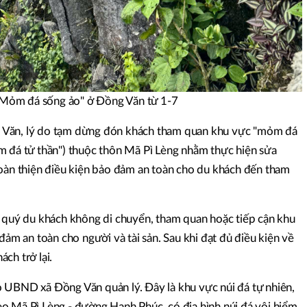
Mỏm đá sống ảo" ở Đồng Văn từ 1-7
 Văn, lý do tạm dừng đón khách tham quan khu vực "mỏm đá
m đá tử thần") thuộc thôn Mã Pì Lèng nhằm thực hiện sửa
hoàn thiện điều kiện bảo đảm an toàn cho du khách đến tham
ị quý du khách không di chuyển, tham quan hoặc tiếp cận khu
đảm an toàn cho người và tài sản. Sau khi đạt đủ điều kiện về
ch trở lại.
 UBND xã Đồng Văn quản lý. Đây là khu vực núi đá tự nhiên,
o Mã Pì Lèng - đường Hạnh Phúc, có địa hình núi đá vôi hiểm