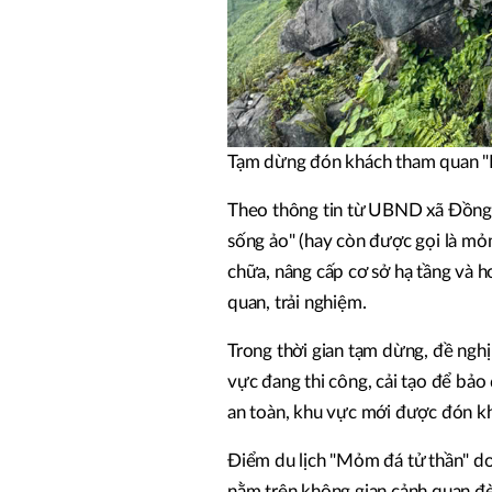
Tạm dừng đón khách tham quan "
Theo thông tin từ UBND xã Đồng
sống ảo" (hay còn được gọi là mỏ
chữa, nâng cấp cơ sở hạ tầng và 
quan, trải nghiệm.
Trong thời gian tạm dừng, đề ngh
vực đang thi công, cải tạo để bảo 
an toàn, khu vực mới được đón khá
Điểm du lịch "Mỏm đá tử thần" do
nằm trên không gian cảnh quan đè