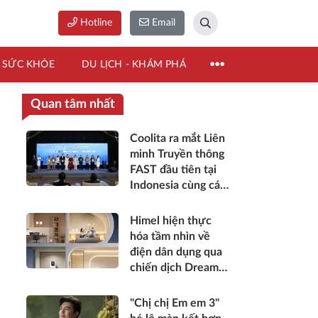
Hotline
Email
SỨC KHỎE
DU LỊCH - KHÁM PHÁ
Quan tâm nhất
Coolita ra mắt Liên
minh Truyền thông
FAST đầu tiên tại
Indonesia cùng các
đài truyền hình
hàng đầu
Himel hiện thực
hóa tầm nhìn về
điện dân dụng qua
chiến dịch Dream
Home toàn cầu
"Chị chị Em em 3"