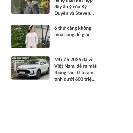
hé lộ màn kết hợp
đầy ẩn ý của Kỳ
Duyên và Steven
Nguyễn
6 thứ càng không
mua càng dễ giàu
MG ZS 2026 đã về
Việt Nam, dễ ra mắt
tháng sau: Giá tạm
tính dưới 600 triệu
đồng, thiết kế mới
long lanh hơn, có
hybrid, ADAS cạnh
tranh Xforce, Seltos