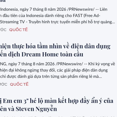
Indonesia, ngày 7 tháng 8 năm 2026 /PRNewswire/ -- Liên
 đầu tiên của Indonesia dành riêng cho FAST (Free Ad-
Streaming TV - Truyền hình trực tuyến miễn phí hỗ trợ quảng
c ra mắt...
QUỐC TẾ
ƯỚC
hiện thực hóa tầm nhìn về điện dân dụng
iến dịch Dream Home toàn cầu
, ngày 7 tháng 8 năm 2026 /PRNewswire/ -- Khi kỳ vọng về
hiện đại không ngừng thay đổi, các giải pháp điện dân dụng
chỉ được đánh giá dựa trên từng sản phẩm riêng lẻ mà...
QUỐC TẾ
RƯỚC
ị Em em 3" hé lộ màn kết hợp đầy ẩn ý của
ên và Steven Nguyễn