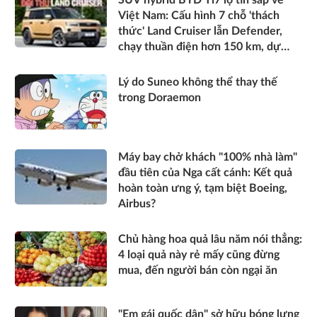
SUV hybrid BYD Ti7 lộ tin sắp về
Việt Nam: Cấu hình 7 chỗ 'thách
thức' Land Cruiser lẫn Defender,
chạy thuần điện hơn 150 km, dự
kiến mở bán trong quý III/2026
Lý do Suneo không thể thay thế
trong Doraemon
Máy bay chở khách "100% nhà làm"
đầu tiên của Nga cất cánh: Kết quả
hoàn toàn ưng ý, tạm biệt Boeing,
Airbus?
Chủ hàng hoa quả lâu năm nói thẳng:
4 loại quả này rẻ mấy cũng đừng
mua, đến người bán còn ngại ăn
"Em gái quốc dân" sở hữu bóng lưng