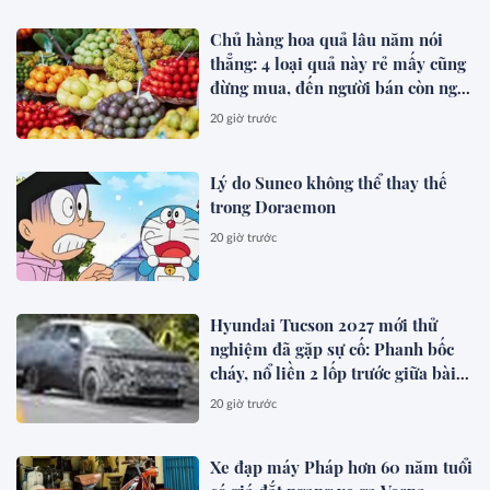
Chủ hàng hoa quả lâu năm nói
thẳng: 4 loại quả này rẻ mấy cũng
đừng mua, đến người bán còn ngại
ăn
20 giờ trước
Lý do Suneo không thể thay thế
trong Doraemon
20 giờ trước
Hyundai Tucson 2027 mới thử
nghiệm đã gặp sự cố: Phanh bốc
cháy, nổ liền 2 lốp trước giữa bài
test khắc nghiệt
20 giờ trước
Xe đạp máy Pháp hơn 60 năm tuổi