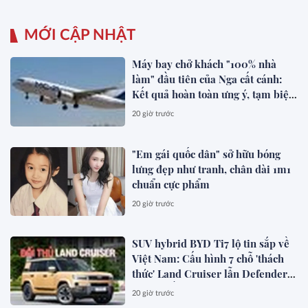
MỚI CẬP NHẬT
Máy bay chở khách "100% nhà
làm" đầu tiên của Nga cất cánh:
Kết quả hoàn toàn ưng ý, tạm biệt
Boeing, Airbus?
20 giờ trước
"Em gái quốc dân" sở hữu bóng
lưng đẹp như tranh, chân dài 1m1
chuẩn cực phẩm
20 giờ trước
SUV hybrid BYD Ti7 lộ tin sắp về
Việt Nam: Cấu hình 7 chỗ 'thách
thức' Land Cruiser lẫn Defender,
chạy thuần điện hơn 150 km, dự
20 giờ trước
kiến mở bán trong quý III/2026