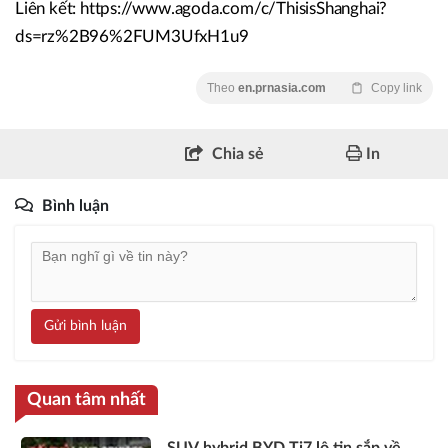
Liên kết: https://www.agoda.com/c/ThisisShanghai?
ds=rz%2B96%2FUM3UfxH1u9
Theo
en.prnasia.com
Copy link
Chia sẻ
In
Bình luận
Gửi bình luận
Quan tâm nhất