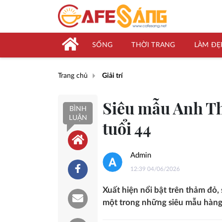
SỐNG
THỜI TRANG
LÀM ĐẸ
Trang chủ
Giải trí
Siêu mẫu Anh Th
BÌNH
LUẬN
tuổi 44
Admin
12:39 04/06/2026
Xuất hiện nổi bật trên thảm đỏ
một trong những siêu mẫu hàng