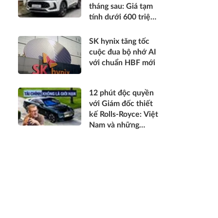
tháng sau: Giá tạm
tính dưới 600 triệu
đồng, thiết kế mới
long lanh hơn, có
SK hynix tăng tốc
hybrid, ADAS cạnh
cuộc đua bộ nhớ AI
tranh Xforce, Seltos
với chuẩn HBF mới
12 phút độc quyền
với Giám đốc thiết
kế Rolls-Royce: Việt
Nam và những
chuyện chưa kể về
cá nhân hóa cho
giới siêu giàu toàn
cầu