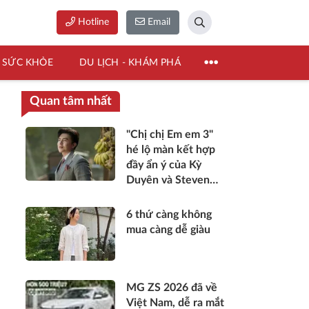
Hotline
Email
SỨC KHỎE
DU LỊCH - KHÁM PHÁ
Quan tâm nhất
"Chị chị Em em 3"
hé lộ màn kết hợp
đầy ẩn ý của Kỳ
Duyên và Steven
Nguyễn
6 thứ càng không
mua càng dễ giàu
MG ZS 2026 đã về
Việt Nam, dễ ra mắt