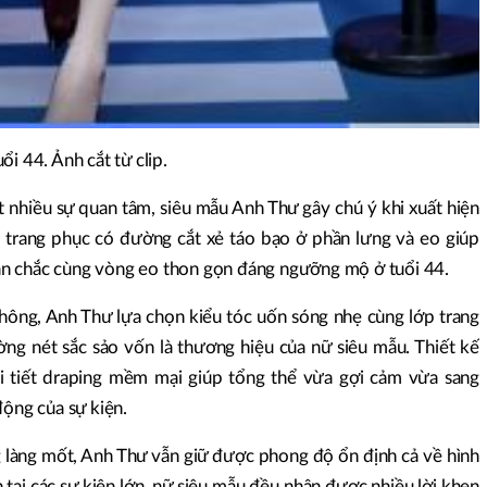
i 44. Ảnh cắt từ clip.
 nhiều sự quan tâm, siêu mẫu Anh Thư gây chú ý khi xuất hiện
ộ trang phục có đường cắt xẻ táo bạo ở phần lưng và eo giúp
n chắc cùng vòng eo thon gọn đáng ngưỡng mộ ở tuổi 44.
thông, Anh Thư lựa chọn kiểu tóc uốn sóng nhẹ cùng lớp trang
ng nét sắc sảo vốn là thương hiệu của nữ siêu mẫu. Thiết kế
i tiết draping mềm mại giúp tổng thể vừa gợi cảm vừa sang
động của sự kiện.
 làng mốt, Anh Thư vẫn giữ được phong độ ổn định cả về hình
ện tại các sự kiện lớn, nữ siêu mẫu đều nhận được nhiều lời khen