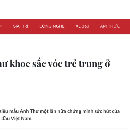
P
GIẢI TRÍ
CÔNG NGHỆ
XE 360
ẨM THỰC
ư khoe sắc vóc trẻ trung ở
, siêu mẫu Anh Thư một lần nữa chứng minh sức hút của
 đầu Việt Nam.