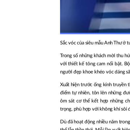
Sắc vóc của siêu mẫu Anh Thư ở tuổ
Trong số những khách mời thu hút
với thiết kế tông cam nổi bật. B
người đẹp khoe khéo vóc dáng să
Xuất hiện trước ống kính truyền 
điểm tự nhiên, tôn lên những đườ
ôm sát cơ thể kết hợp những ch
trọng, phù hợp với không khí sôi 
Dù đã hoạt động nhiều năm trong
thể lẫn thần thái. Mỗi lần xuất hi