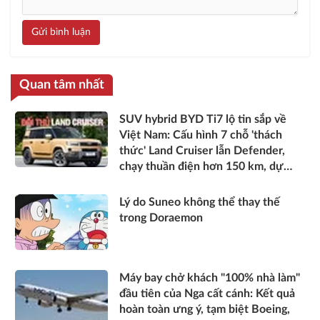
Gửi bình luận
Quan tâm nhất
SUV hybrid BYD Ti7 lộ tin sắp về
Việt Nam: Cấu hình 7 chỗ 'thách
thức' Land Cruiser lẫn Defender,
chạy thuần điện hơn 150 km, dự
kiến mở bán trong quý III/2026
Lý do Suneo không thể thay thế
trong Doraemon
Máy bay chở khách "100% nhà làm"
đầu tiên của Nga cất cánh: Kết quả
hoàn toàn ưng ý, tạm biệt Boeing,