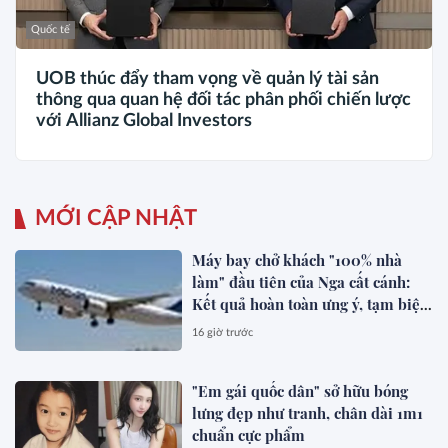
Quốc tế
UOB thúc đẩy tham vọng về quản lý tài sản
thông qua quan hệ đối tác phân phối chiến lược
với Allianz Global Investors
MỚI CẬP NHẬT
Máy bay chở khách "100% nhà
làm" đầu tiên của Nga cất cánh:
Kết quả hoàn toàn ưng ý, tạm biệt
Boeing, Airbus?
16 giờ trước
"Em gái quốc dân" sở hữu bóng
lưng đẹp như tranh, chân dài 1m1
chuẩn cực phẩm