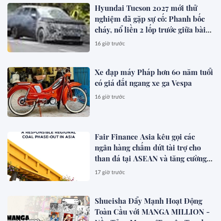
Hyundai Tucson 2027 mới thử
nghiệm đã gặp sự cố: Phanh bốc
cháy, nổ liền 2 lốp trước giữa bài
test khắc nghiệt
16 giờ trước
Xe đạp máy Pháp hơn 60 năm tuổi
có giá đắt ngang xe ga Vespa
16 giờ trước
Fair Finance Asia kêu gọi các
ngân hàng chấm dứt tài trợ cho
than đá tại ASEAN và tăng cường
các biện pháp bảo vệ xã hội
17 giờ trước
Shueisha Đẩy Mạnh Hoạt Động
Toàn Cầu với MANGA MILLION -