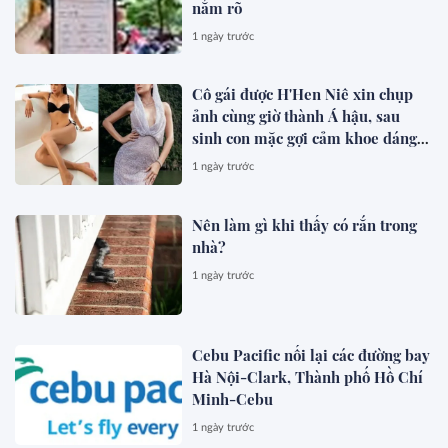
nắm rõ
1 ngày trước
Cô gái được H'Hen Niê xin chụp
ảnh cùng giờ thành Á hậu, sau
sinh con mặc gợi cảm khoe dáng
đẹp mê
1 ngày trước
Nên làm gì khi thấy có rắn trong
nhà?
1 ngày trước
Cebu Pacific nối lại các đường bay
Hà Nội-Clark, Thành phố Hồ Chí
Minh-Cebu
1 ngày trước