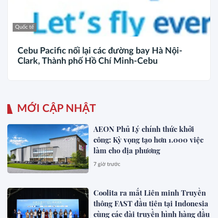
Quốc tế
Cebu Pacific nối lại các đường bay Hà Nội-
Clark, Thành phố Hồ Chí Minh-Cebu
MỚI CẬP NHẬT
AEON Phủ Lý chính thức khởi
công: Kỳ vọng tạo hơn 1.000 việc
làm cho địa phương
7 giờ trước
Coolita ra mắt Liên minh Truyền
thông FAST đầu tiên tại Indonesia
cùng các đài truyền hình hàng đầu