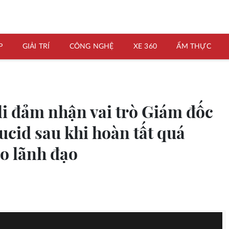
P
GIẢI TRÍ
CÔNG NGHỆ
XE 360
ẨM THỰC
li đảm nhận vai trò Giám đốc
ucid sau khi hoàn tất quá
ao lãnh đạo