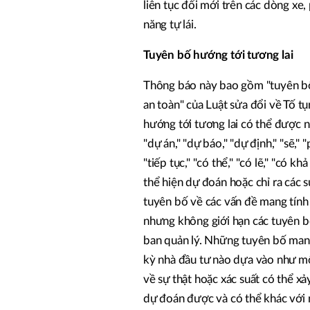
liên tục đổi mới trên các dòng xe,
năng tự lái.
Tuyên bố hướng tới tương lai
Thông báo này bao gồm "tuyên bố 
an toàn" của Luật sửa đổi về Tố
hướng tới tương lai có thể được nh
"dự án," "dự báo," "dự định," "sẽ," 
"tiếp tục," "có thể," "có lẽ," "có 
thể hiện dự đoán hoặc chỉ ra các 
tuyên bố về các vấn đề mang tính
nhưng không giới hạn các tuyên bố
ban quản lý. Những tuyên bố man
kỳ nhà đầu tư nào dựa vào như m
về sự thật hoặc xác suất có thể xả
dự đoán được và có thể khác với 