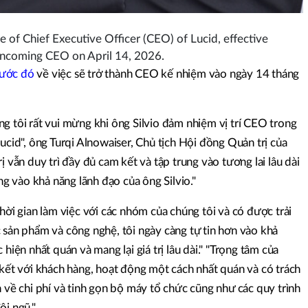
e of Chief Executive Officer (CEO) of Lucid, effective
incoming CEO on April 14, 2026.
rước đó
về việc sẽ trở thành CEO kế nhiệm vào ngày 14 tháng
g tôi rất vui mừng khi ông Silvio đảm nhiệm vị trí CEO trong
ucid", ông Turqi Alnowaiser, Chủ tịch Hội đồng Quản trị của
ị vẫn duy trì đầy đủ cam kết và tập trung vào tương lai lâu dài
ởng vào khả năng lãnh đạo của ông Silvio."
hời gian làm việc với các nhóm của chúng tôi và có được trải
 sản phẩm và công nghệ, tôi ngày càng tự tin hơn vào khả
hiện nhất quán và mang lại giá trị lâu dài." "Trọng tâm của
 kết với khách hàng, hoạt động một cách nhất quán và có trách
h về chi phí và tinh gọn bộ máy tổ chức cũng như các quy trình
ội ngũ."