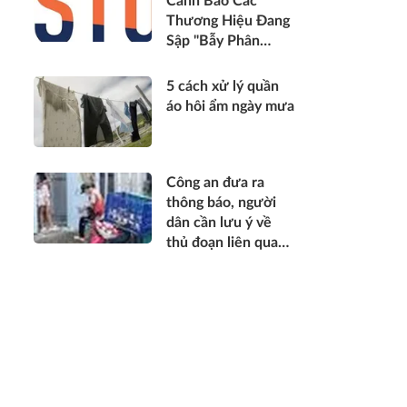
Cảnh Báo Các
Thương Hiệu Đang
Sập "Bẫy Phân
Mảnh Dữ Liệu" Tốn
Kém
5 cách xử lý quần
áo hôi ẩm ngày mưa
Công an đưa ra
thông báo, người
dân cần lưu ý về
thủ đoạn liên quan
đến ship hàng