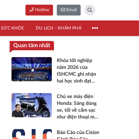
Hotline
Email
SỨC KHỎE
DU LỊCH - KHÁM PHÁ
Quan tâm nhất
Khóa tốt nghiệp
năm 2026 của
ISHCMC ghi nhận
hai học sinh đạt
điểm IB tuyệt đối
và điểm trung bình
Chủ xe máy điện
toàn khóa đạt 34,5
Honda: Sáng dùng
xe, tối về cắm sạc
như điện thoại mới
là chân ái
Báo Cáo của Cision