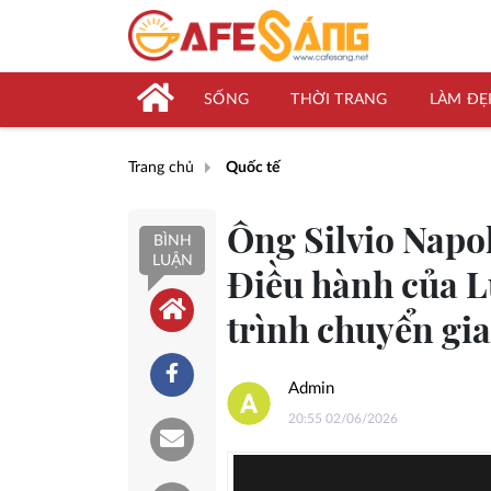
SỐNG
THỜI TRANG
LÀM ĐẸ
Trang chủ
Quốc tế
Ông Silvio Napo
BÌNH
LUẬN
Điều hành của L
trình chuyển gi
Admin
20:55 02/06/2026