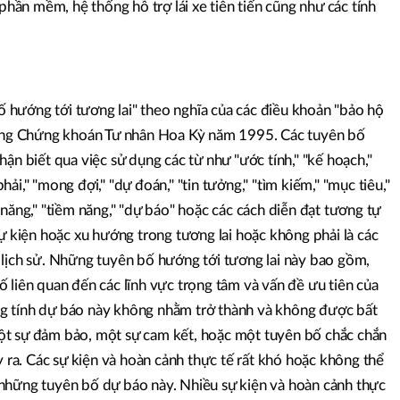
 phần mềm, hệ thống hỗ trợ lái xe tiên tiến cũng như các tính
hướng tới tương lai" theo nghĩa của các điều khoản "bảo hộ
 tụng Chứng khoán Tư nhân Hoa Kỳ năm 1995. Các tuyên bố
ận biết qua việc sử dụng các từ như "ước tính," "kế hoạch,"
"phải," "mong đợi," "dự đoán," "tin tưởng," "tìm kiếm," "mục tiêu,"
khả năng," "tiềm năng," "dự báo" hoặc các cách diễn đạt tương tự
sự kiện hoặc xu hướng trong tương lai hoặc không phải là các
 lịch sử. Những tuyên bố hướng tới tương lai này bao gồm,
 liên quan đến các lĩnh vực trọng tâm và vấn đề ưu tiên của
g tính dự báo này không nhằm trở thành và không được bất
ột sự đảm bảo, một sự cam kết, hoặc một tuyên bố chắc chắn
y ra. Các sự kiện và hoàn cảnh thực tế rất khó hoặc không thể
những tuyên bố dự báo này. Nhiều sự kiện và hoàn cảnh thực