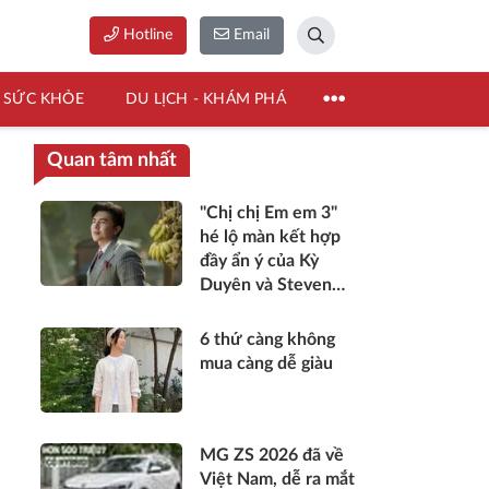
Hotline
Email
SỨC KHỎE
DU LỊCH - KHÁM PHÁ
Quan tâm nhất
"Chị chị Em em 3"
hé lộ màn kết hợp
đầy ẩn ý của Kỳ
Duyên và Steven
Nguyễn
6 thứ càng không
mua càng dễ giàu
MG ZS 2026 đã về
Việt Nam, dễ ra mắt