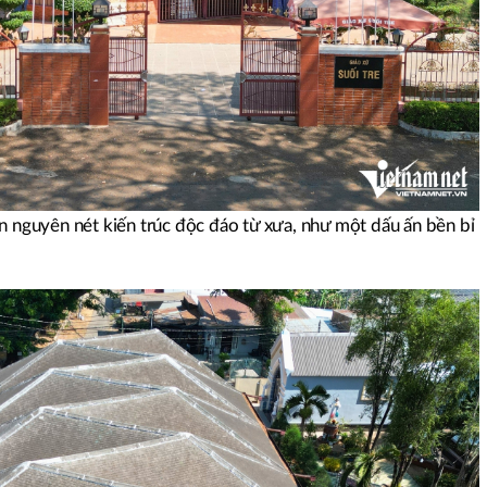
n nguyên nét kiến trúc độc đáo từ xưa, như một dấu ấn bền bỉ