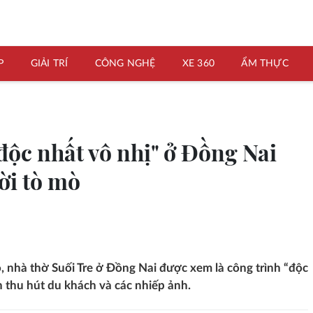
P
GIẢI TRÍ
CÔNG NGHỆ
XE 360
ẨM THỰC
độc nhất vô nhị" ở Đồng Nai
ời tò mò
, nhà thờ Suối Tre ở Đồng Nai được xem là công trình “độc
n thu hút du khách và các nhiếp ảnh.