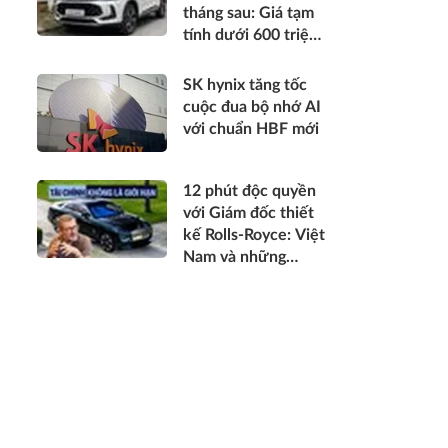
tháng sau: Giá tạm
tính dưới 600 triệu
đồng, thiết kế mới
long lanh hơn, có
SK hynix tăng tốc
hybrid, ADAS cạnh
cuộc đua bộ nhớ AI
tranh Xforce, Seltos
với chuẩn HBF mới
12 phút độc quyền
với Giám đốc thiết
kế Rolls-Royce: Việt
Nam và những
chuyện chưa kể về
cá nhân hóa cho
giới siêu giàu toàn
cầu