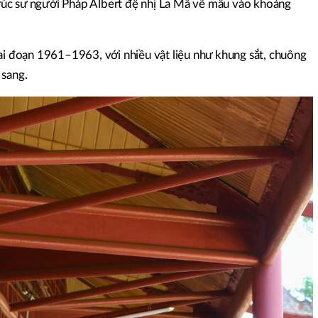
 trúc sư người Pháp Albert đệ nhị La Mã vẽ mẫu vào khoảng
iai đoạn 1961–1963, với nhiều vật liệu như khung sắt, chuông
 sang.