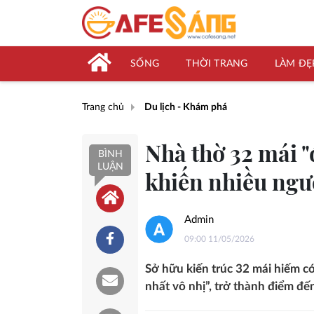
SỐNG
THỜI TRANG
LÀM ĐẸ
Trang chủ
Du lịch - Khám phá
Nhà thờ 32 mái "
BÌNH
LUẬN
khiến nhiều ngư
Admin
09:00 11/05/2026
Sở hữu kiến trúc 32 mái hiếm có
nhất vô nhị”, trở thành điểm đế