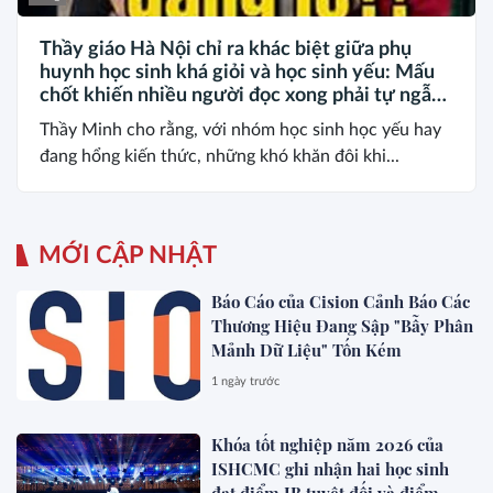
Thầy giáo Hà Nội chỉ ra khác biệt giữa phụ
huynh học sinh khá giỏi và học sinh yếu: Mấu
chốt khiến nhiều người đọc xong phải tự ngẫm
lại!
Thầy Minh cho rằng, với nhóm học sinh học yếu hay
đang hổng kiến thức, những khó khăn đôi khi...
MỚI CẬP NHẬT
Báo Cáo của Cision Cảnh Báo Các
Thương Hiệu Đang Sập "Bẫy Phân
Mảnh Dữ Liệu" Tốn Kém
1 ngày trước
Khóa tốt nghiệp năm 2026 của
ISHCMC ghi nhận hai học sinh
đạt điểm IB tuyệt đối và điểm