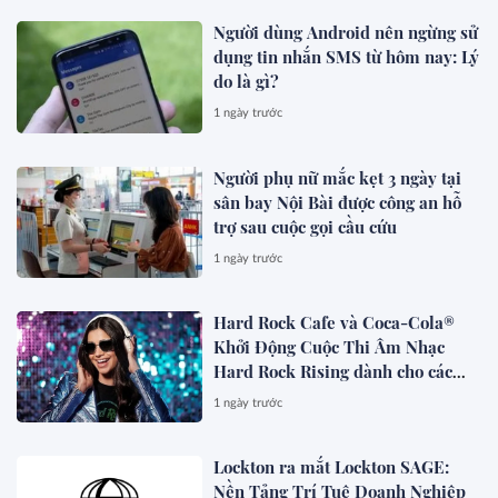
Người dùng Android nên ngừng sử
dụng tin nhắn SMS từ hôm nay: Lý
do là gì?
1 ngày trước
Người phụ nữ mắc kẹt 3 ngày tại
sân bay Nội Bài được công an hỗ
trợ sau cuộc gọi cầu cứu
1 ngày trước
Hard Rock Cafe và Coca-Cola®
Khởi Động Cuộc Thi Âm Nhạc
Hard Rock Rising dành cho các
Nghệ Sĩ Trẻ Triển Vọng
1 ngày trước
Lockton ra mắt Lockton SAGE:
Nền Tảng Trí Tuệ Doanh Nghiệp