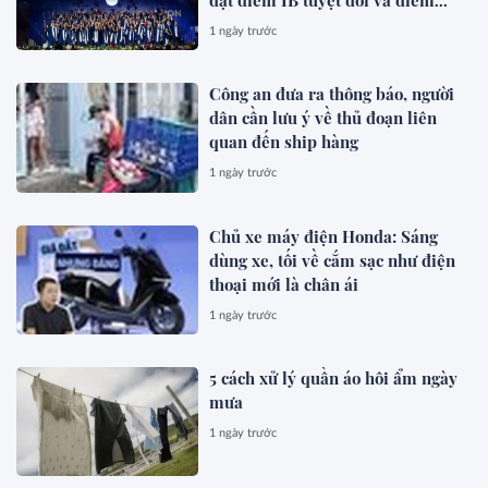
trung bình toàn khóa đạt 34,5
1 ngày trước
Công an đưa ra thông báo, người
dân cần lưu ý về thủ đoạn liên
quan đến ship hàng
1 ngày trước
Chủ xe máy điện Honda: Sáng
dùng xe, tối về cắm sạc như điện
thoại mới là chân ái
1 ngày trước
5 cách xử lý quần áo hôi ẩm ngày
mưa
1 ngày trước