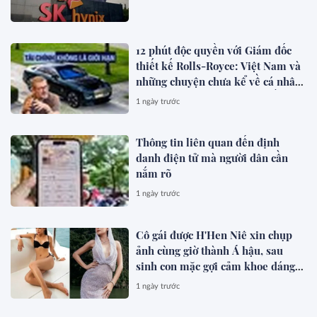
12 phút độc quyền với Giám đốc
thiết kế Rolls-Royce: Việt Nam và
những chuyện chưa kể về cá nhân
hóa cho giới siêu giàu toàn cầu
1 ngày trước
Thông tin liên quan đến định
danh điện tử mà người dân cần
nắm rõ
1 ngày trước
Cô gái được H'Hen Niê xin chụp
ảnh cùng giờ thành Á hậu, sau
sinh con mặc gợi cảm khoe dáng
đẹp mê
1 ngày trước