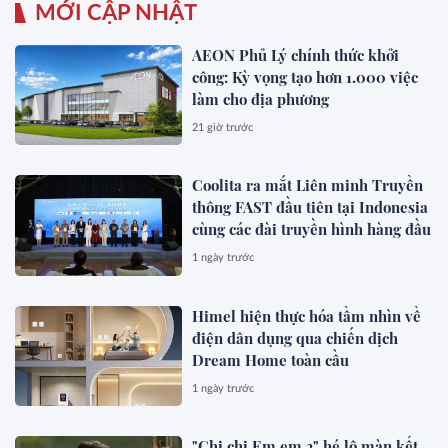
MỚI CẬP NHẬT
AEON Phủ Lý chính thức khởi
công: Kỳ vọng tạo hơn 1.000 việc
làm cho địa phương
21 giờ trước
Coolita ra mắt Liên minh Truyền
thông FAST đầu tiên tại Indonesia
cùng các đài truyền hình hàng đầu
1 ngày trước
Himel hiện thực hóa tầm nhìn về
điện dân dụng qua chiến dịch
Dream Home toàn cầu
1 ngày trước
"Chị chị Em em 3" hé lộ màn kết