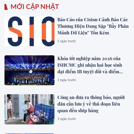
MỚI CẬP NHẬT
Báo Cáo của Cision Cảnh Báo Các
Thương Hiệu Đang Sập "Bẫy Phân
Mảnh Dữ Liệu" Tốn Kém
1 ngày trước
Khóa tốt nghiệp năm 2026 của
ISHCMC ghi nhận hai học sinh
đạt điểm IB tuyệt đối và điểm
trung bình toàn khóa đạt 34,5
1 ngày trước
Công an đưa ra thông báo, người
dân cần lưu ý về thủ đoạn liên
quan đến ship hàng
1 ngày trước