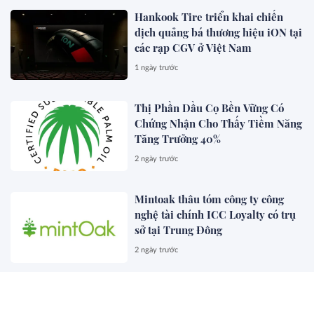
toàn diện
Hankook Tire triển khai chiến
dịch quảng bá thương hiệu iON tại
các rạp CGV ở Việt Nam
1 ngày trước
Thị Phần Dầu Cọ Bền Vững Có
Chứng Nhận Cho Thấy Tiềm Năng
Tăng Trưởng 40%
2 ngày trước
Mintoak thâu tóm công ty công
nghệ tài chính ICC Loyalty có trụ
sở tại Trung Đông
2 ngày trước
NOL World ra mắt nền tảng đặt
chỗ lưu trú dành cho người hâm