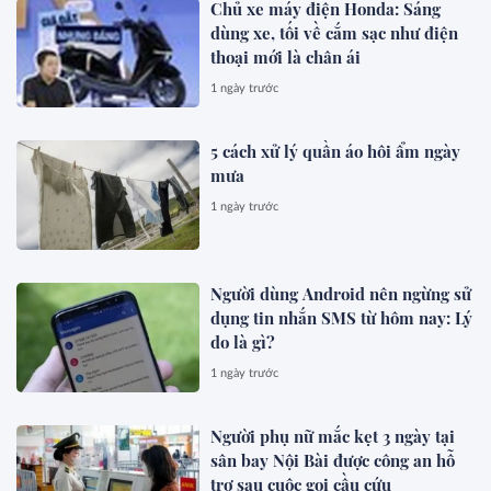
Chủ xe máy điện Honda: Sáng
dùng xe, tối về cắm sạc như điện
thoại mới là chân ái
1 ngày trước
5 cách xử lý quần áo hôi ẩm ngày
mưa
1 ngày trước
Người dùng Android nên ngừng sử
dụng tin nhắn SMS từ hôm nay: Lý
do là gì?
1 ngày trước
Người phụ nữ mắc kẹt 3 ngày tại
sân bay Nội Bài được công an hỗ
trợ sau cuộc gọi cầu cứu