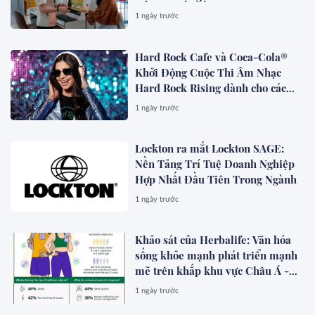
1 ngày trước
Hard Rock Cafe và Coca-Cola®
Khởi Động Cuộc Thi Âm Nhạc
Hard Rock Rising dành cho các
Nghệ Sĩ Trẻ Triển Vọng
1 ngày trước
Lockton ra mắt Lockton SAGE:
Nền Tảng Trí Tuệ Doanh Nghiệp
Hợp Nhất Đầu Tiên Trong Ngành
1 ngày trước
Khảo sát của Herbalife: Văn hóa
sống khỏe mạnh phát triển mạnh
mẽ trên khắp khu vực Châu Á -
Thái Bình Dương khi 4 trong 5
1 ngày trước
người tiêu dùng ưu tiên sức khỏe