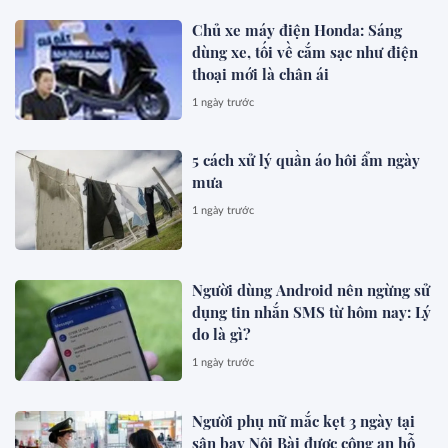
Chủ xe máy điện Honda: Sáng
dùng xe, tối về cắm sạc như điện
thoại mới là chân ái
1 ngày trước
5 cách xử lý quần áo hôi ẩm ngày
mưa
1 ngày trước
Người dùng Android nên ngừng sử
dụng tin nhắn SMS từ hôm nay: Lý
do là gì?
1 ngày trước
Người phụ nữ mắc kẹt 3 ngày tại
sân bay Nội Bài được công an hỗ