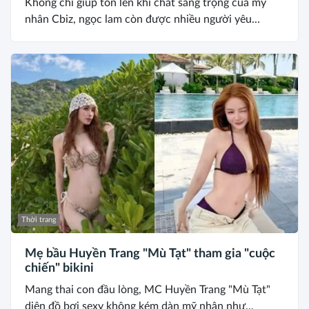
Không chỉ giúp tôn lên khí chất sang trọng của mỹ
nhân Cbiz, ngọc lam còn được nhiều người yêu...
Thời trang
Mẹ bầu Huyền Trang "Mù Tạt" tham gia "cuộc
chiến" bikini
Mang thai con đầu lòng, MC Huyền Trang "Mù Tạt"
diện đồ bơi sexy không kém dàn mỹ nhân như...