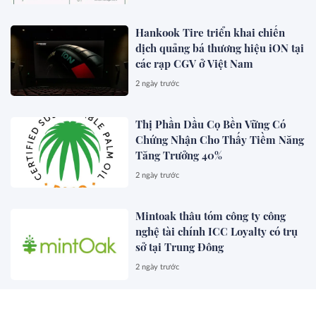
người tiêu dùng ưu tiên sức khỏe
toàn diện
Hankook Tire triển khai chiến
dịch quảng bá thương hiệu iON tại
các rạp CGV ở Việt Nam
2 ngày trước
Thị Phần Dầu Cọ Bền Vững Có
Chứng Nhận Cho Thấy Tiềm Năng
Tăng Trưởng 40%
2 ngày trước
Mintoak thâu tóm công ty công
nghệ tài chính ICC Loyalty có trụ
sở tại Trung Đông
2 ngày trước
NOL World ra mắt nền tảng đặt