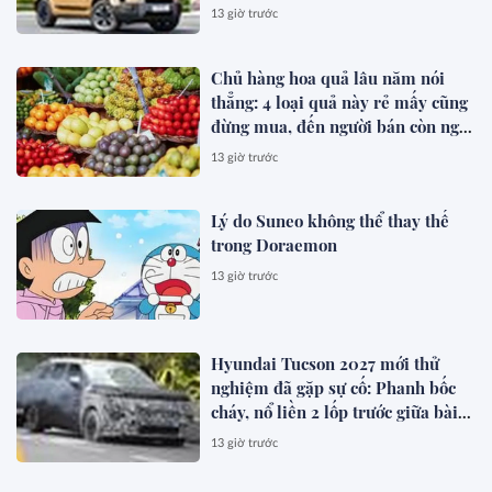
chạy thuần điện hơn 150 km, dự
13 giờ trước
kiến mở bán trong quý III/2026
Chủ hàng hoa quả lâu năm nói
thẳng: 4 loại quả này rẻ mấy cũng
đừng mua, đến người bán còn ngại
ăn
13 giờ trước
Lý do Suneo không thể thay thế
trong Doraemon
13 giờ trước
Hyundai Tucson 2027 mới thử
nghiệm đã gặp sự cố: Phanh bốc
cháy, nổ liền 2 lốp trước giữa bài
test khắc nghiệt
13 giờ trước