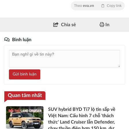
Theo
eva.vn
Copy link
Chia sẻ
In
Bình luận
Gửi bình luận
Quan tâm nhất
SUV hybrid BYD Ti7 lộ tin sắp về
Việt Nam: Cấu hình 7 chỗ 'thách
thức' Land Cruiser lẫn Defender,
chạy thuần điện hơn 150 km, dự