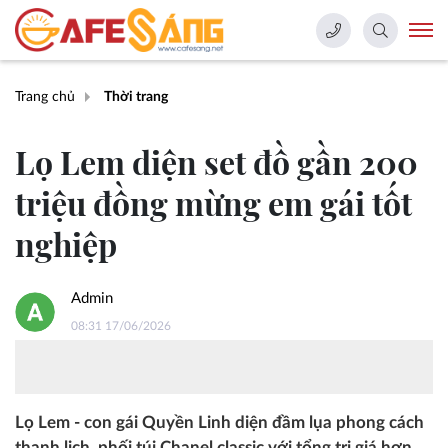
Trang chủ
Thời trang
Lọ Lem diện set đồ gần 200
triệu đồng mừng em gái tốt
nghiệp
Admin
08:31 17/06/2026
Lọ Lem - con gái Quyền Linh diện đầm lụa phong cách
thanh lịch, phối túi Chanel classic với tổng trị giá hơn