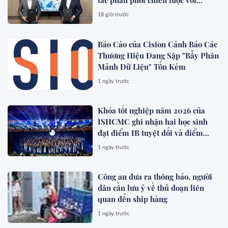
tác phân phối chiến lược với
Allianz Global Investors
18 giờ trước
Báo Cáo của Cision Cảnh Báo Các
Thương Hiệu Đang Sập "Bẫy Phân
Mảnh Dữ Liệu" Tốn Kém
1 ngày trước
Khóa tốt nghiệp năm 2026 của
ISHCMC ghi nhận hai học sinh
đạt điểm IB tuyệt đối và điểm
trung bình toàn khóa đạt 34,5
1 ngày trước
Công an đưa ra thông báo, người
dân cần lưu ý về thủ đoạn liên
quan đến ship hàng
1 ngày trước