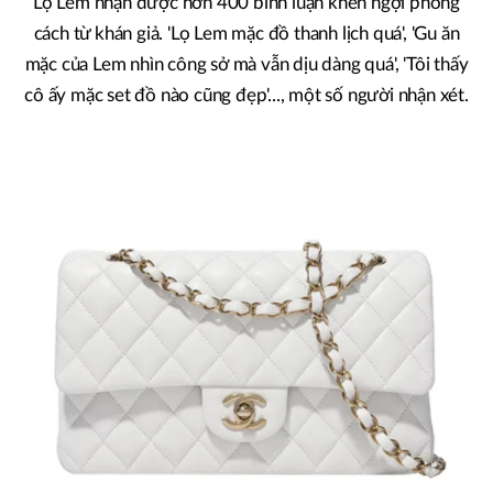
Lọ Lem nhận được hơn 400 bình luận khen ngợi phong
cách từ khán giả. 'Lọ Lem mặc đồ thanh lịch quá', 'Gu ăn
mặc của Lem nhìn công sở mà vẫn dịu dàng quá', 'Tôi thấy
cô ấy mặc set đồ nào cũng đẹp'..., một số người nhận xét.