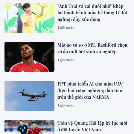
"Anh Trai và cái đuôi nhỏ" khép
lại hành trình mùa hè bằng Lễ tốt
nghiệp đầy xúc động
1 giờ trước
Mất áo số 10 ở MU, Rashford chọn
số áo mới hồi sinh sự nghiệp
1 giờ trước
FPT phát triển AI cho mẫu UAV
điện hai rotor nghiêng đầu tiên
trên thế giới của NARMA
1 giờ trước
Tiền vệ Quang Hải lập kỷ lục mới
ở đội tuyển Việt Nam