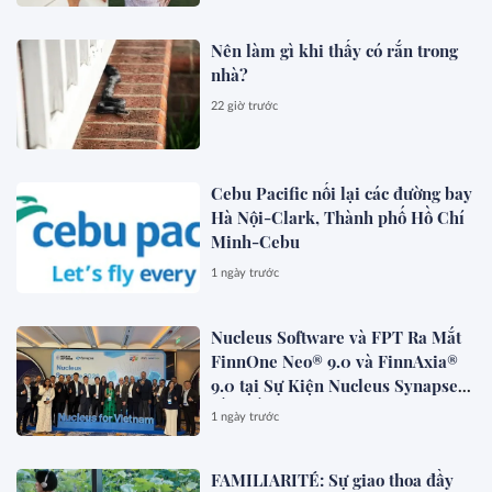
Nên làm gì khi thấy có rắn trong
nhà?
22 giờ trước
Cebu Pacific nối lại các đường bay
Hà Nội-Clark, Thành phố Hồ Chí
Minh-Cebu
1 ngày trước
Nucleus Software và FPT Ra Mắt
FinnOne Neo® 9.0 và FinnAxia®
9.0 tại Sự Kiện Nucleus Synapse
Lần Đầu Tiên tại Việt Nam
1 ngày trước
FAMILIARITÉ: Sự giao thoa đầy