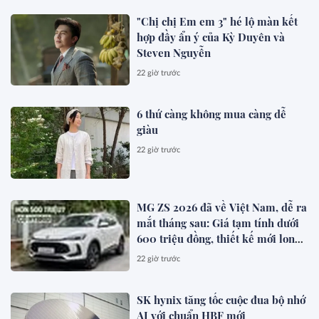
"Chị chị Em em 3" hé lộ màn kết
hợp đầy ẩn ý của Kỳ Duyên và
Steven Nguyễn
22 giờ trước
6 thứ càng không mua càng dễ
giàu
22 giờ trước
MG ZS 2026 đã về Việt Nam, dễ ra
mắt tháng sau: Giá tạm tính dưới
600 triệu đồng, thiết kế mới long
lanh hơn, có hybrid, ADAS cạnh
22 giờ trước
tranh Xforce, Seltos
SK hynix tăng tốc cuộc đua bộ nhớ
AI với chuẩn HBF mới