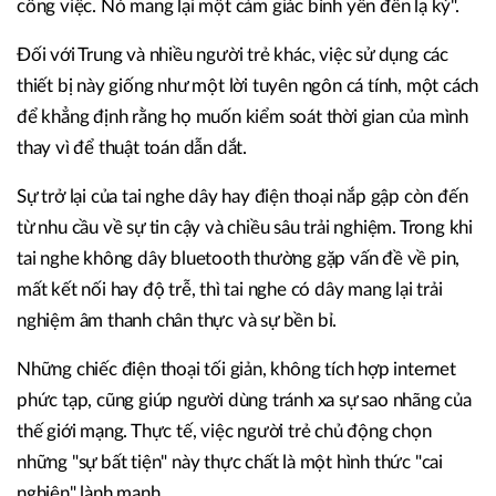
công việc. Nó mang lại một cảm giác bình yên đến lạ kỳ".
Đối với Trung và nhiều người trẻ khác, việc sử dụng các
thiết bị này giống như một lời tuyên ngôn cá tính, một cách
để khẳng định rằng họ muốn kiểm soát thời gian của mình
thay vì để thuật toán dẫn dắt.
Sự trở lại của tai nghe dây hay điện thoại nắp gập còn đến
từ nhu cầu về sự tin cậy và chiều sâu trải nghiệm. Trong khi
tai nghe không dây bluetooth thường gặp vấn đề về pin,
mất kết nối hay độ trễ, thì tai nghe có dây mang lại trải
nghiệm âm thanh chân thực và sự bền bỉ.
Những chiếc điện thoại tối giản, không tích hợp internet
phức tạp, cũng giúp người dùng tránh xa sự sao nhãng của
thế giới mạng. Thực tế, việc người trẻ chủ động chọn
những "sự bất tiện" này thực chất là một hình thức "cai
nghiện" lành mạnh.