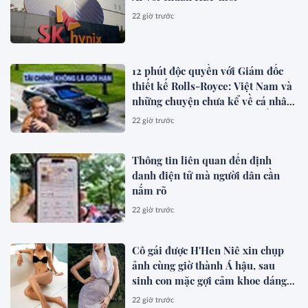
22 giờ trước
12 phút độc quyền với Giám đốc
thiết kế Rolls-Royce: Việt Nam và
những chuyện chưa kể về cá nhân
hóa cho giới siêu giàu toàn cầu
22 giờ trước
Thông tin liên quan đến định
danh điện tử mà người dân cần
nắm rõ
22 giờ trước
Cô gái được H'Hen Niê xin chụp
ảnh cùng giờ thành Á hậu, sau
sinh con mặc gợi cảm khoe dáng
đẹp mê
22 giờ trước