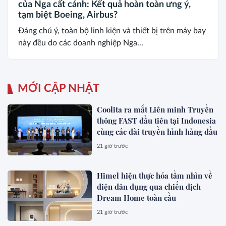
của Nga cất cánh: Kết quả hoàn toàn ưng ý,
tạm biệt Boeing, Airbus?
Đáng chú ý, toàn bộ linh kiện và thiết bị trên máy bay
này đều do các doanh nghiệp Nga...
MỚI CẬP NHẬT
Coolita ra mắt Liên minh Truyền
thông FAST đầu tiên tại Indonesia
cùng các đài truyền hình hàng đầu
21 giờ trước
Himel hiện thực hóa tầm nhìn về
điện dân dụng qua chiến dịch
Dream Home toàn cầu
21 giờ trước