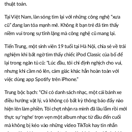
thuật toán.
Tại Việt Nam, làn sóng tìm lại với những công nghệ “xưa
cũ” đang lan tỏa mạnh mẽ. Không ít bạn trẻ đã tìm thấy
niềm vui trong sự tĩnh lặng mà công nghệ cũ mang lại.
Tiến Trung, một sinh viên 19 tuổi tại Hà Nội, chia sẻ về trải
nghiệm khi bất ngờ tìm thấy chiếc iPod Classic của bố để
lại trong ngăn tủ cũ: "Lúc đầu, tôi chỉ định nghịch cho vui,
nhưng khi cầm nó lên, cảm giác khác hẳn hoàn toàn với
việc dùng app Spotify trên iPhone.”
Trung bộc bạch: “Chỉ có danh sách nhạc, một cái bánh xe
điều hướng vật lý, và không có bất kỳ thông báo đẩy nào
hiện lên làm phiền. Tôi chợt nhận ra mình đã lâu lắm rồi mới
thực sự 'nghe' trọn vẹn một album nhạc từ đầu đến cuối
mà không bị kéo vào những video TikTok hay tin nhắn