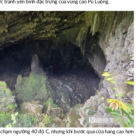
ức tranh yên bình đặc trưng của vùng cao Pù Luông.
ểm chạm ngưỡng 40 độ C, nhưng khi bước qua cửa hang cao hơn