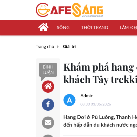
SỐNG
THỜI TRANG
LÀM ĐẸ
Trang chủ
Giải trí
Khám phá hang đ
BÌNH
LUẬN
khách Tây trekk
Admin
08:30 03/06/2026
Hang Dơi ở Pù Luông, Thanh Hóa
đến hấp dẫn du khách nước ngoà