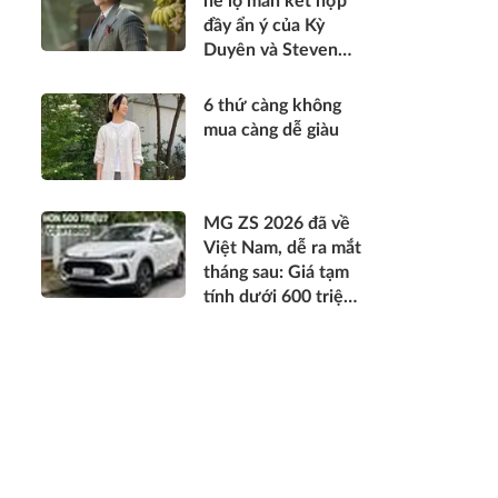
hé lộ màn kết hợp
đầy ẩn ý của Kỳ
Duyên và Steven
Nguyễn
6 thứ càng không
mua càng dễ giàu
MG ZS 2026 đã về
Việt Nam, dễ ra mắt
tháng sau: Giá tạm
tính dưới 600 triệu
đồng, thiết kế mới
long lanh hơn, có
hybrid, ADAS cạnh
tranh Xforce, Seltos