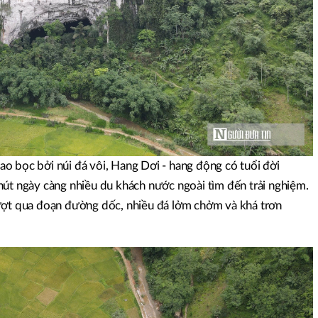
o bọc bởi núi đá vôi, Hang Dơi - hang động có tuổi đời
hút ngày càng nhiều du khách nước ngoài tìm đến trải nghiệm.
ượt qua đoạn đường dốc, nhiều đá lởm chởm và khá trơn