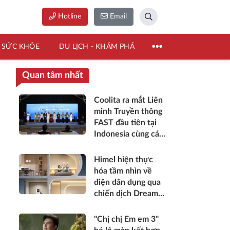
Hotline
Email
SỨC KHỎE
DU LỊCH - KHÁM PHÁ
Quan tâm nhất
Coolita ra mắt Liên
minh Truyền thông
FAST đầu tiên tại
Indonesia cùng các
đài truyền hình
hàng đầu
Himel hiện thực
hóa tầm nhìn về
điện dân dụng qua
chiến dịch Dream
Home toàn cầu
"Chị chị Em em 3"