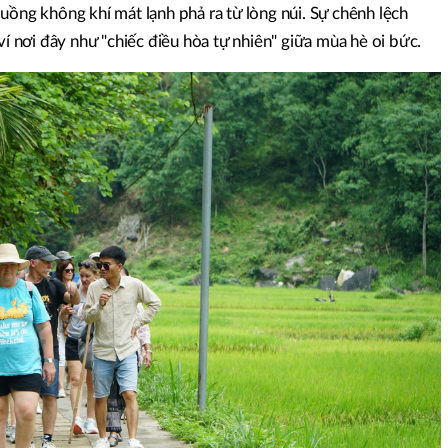
uồng không khí mát lạnh phả ra từ lòng núi. Sự chênh lệch
ví nơi đây như "chiếc điều hòa tự nhiên" giữa mùa hè oi bức.