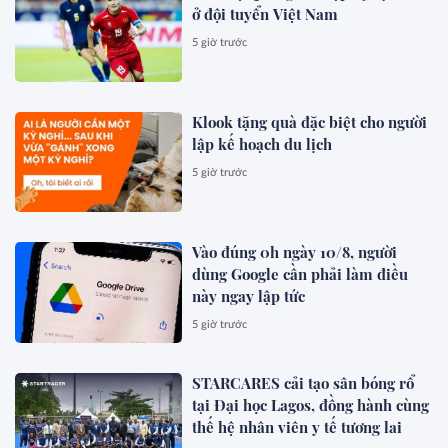
ở đội tuyển Việt Nam
5 giờ trước
Klook tặng quà đặc biệt cho người
lập kế hoạch du lịch
5 giờ trước
Vào đúng 0h ngày 10/8, người
dùng Google cần phải làm điều
này ngay lập tức
5 giờ trước
STARCARES cải tạo sân bóng rổ
tại Đại học Lagos, đồng hành cùng
thế hệ nhân viên y tế tương lai