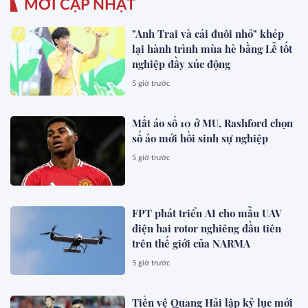
MỚI CẬP NHẬT
"Anh Trai và cái đuôi nhỏ" khép
lại hành trình mùa hè bằng Lễ tốt
nghiệp đầy xúc động
5 giờ trước
Mất áo số 10 ở MU, Rashford chọn
số áo mới hồi sinh sự nghiệp
5 giờ trước
FPT phát triển AI cho mẫu UAV
điện hai rotor nghiêng đầu tiên
trên thế giới của NARMA
5 giờ trước
Tiền vệ Quang Hải lập kỷ lục mới