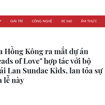
P
GIẢI TRÍ
CÔNG NGHỆ
XE 360
ẨM THỰC
a Hồng Kông ra mắt dự án
eads of Love" hợp tác với bộ
ái Lan Sundae Kids, lan tỏa sự
 lễ này