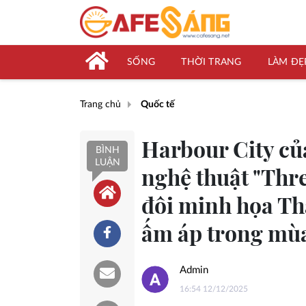
SỐNG
THỜI TRANG
LÀM ĐẸ
Trang chủ
Quốc tế
Harbour City củ
BÌNH
LUẬN
nghệ thuật "Thr
đôi minh họa Th
ấm áp trong mùa
Admin
16:54 12/12/2025