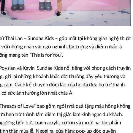
 từ Thái Lan – Sundae Kids – góp mặt tại không gian nghệ thuật
, với những nhân vật ngộ nghĩnh đặc trưng và điểm nhấn là
ng mang tên “This is for You”.
Poysian và Kavin, Sundae Kids nổi tiếng với phong cách truyện
ng, ghi lại những khoảnh khắc đời thường đầy yêu thương và
ồng cảm. Cách kể chuyện độc đáo của họ đã đưa họ trở thành
có sức ảnh hưởng lớn nhất châu Á.
"Threads of Love" bao gồm ngôi nhà quà tặng màu hồng khổng
hứa hẹn trở thành tâm điểm thị giác làm kinh ngạc du khách.
gưỡng bốn bức tranh acrylic cỡ lớn và mười hai tác phẩm
 tinh thần mùa lễ. Ngoài ra, cửa hàng pop-up độc quyền