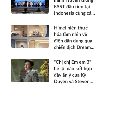
minh Truyền thông
tổ chức trọng thể
FAST đầu tiên tại
Indonesia cùng các
đài truyền hình
hàng đầu
Himel hiện thực
hóa tầm nhìn về
điện dân dụng qua
chiến dịch Dream
Home toàn cầu
"Chị chị Em em 3"
hé lộ màn kết hợp
đầy ẩn ý của Kỳ
Duyên và Steven
Nguyễn