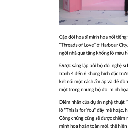
Cặp đôi họa sĩ minh họa nổi tiếng
“Threads of Love” ở Harbour City
ngôi nhà quà tặng khổng lồ màu hồ
Được sáng lập bởi bộ đôi nghệ sĩ 
tranh 4 đến 6 khung hình đặc trư
kết nối một cách ấm áp và dễ đ
một trong những bộ đôi minh họa 
Điểm nhấn của dự án nghệ thuật 
lồ "This is for You" đầy mê hoặc, 
Công chúng cũng sẽ được chiêm n
minh họa hoàn toàn mới, thể hiện