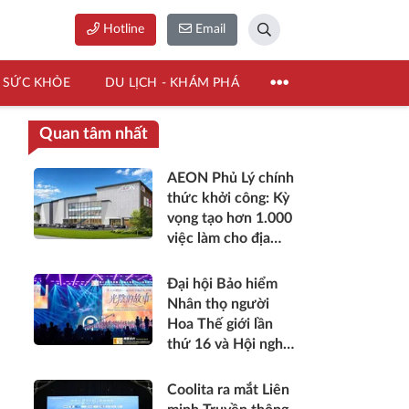
Hotline
Email
SỨC KHỎE
DU LỊCH - KHÁM PHÁ
Quan tâm nhất
AEON Phủ Lý chính
thức khởi công: Kỳ
vọng tạo hơn 1.000
việc làm cho địa
phương
Đại hội Bảo hiểm
Nhân thọ người
Hoa Thế giới lần
thứ 16 và Hội nghị
thường niên Giải
thưởng Rồng Quốc
Coolita ra mắt Liên
tế (IDA) 2026 được