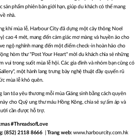
c sản phẩm phiên bản giới hạn, giúp du khách có thể mang
về nhà.
 khí mùa lễ, Harbour City đã dựng một cây thông Noel
ây) cao 4 mét, mang đến cảm giác mơ màng và huyền ảo cho
ve ngộ nghĩnh mang đến một điểm check-in hoàn hảo cho
động hòm thư "Post Your Heart" mời du khách chia sẻ những
iềm vui trong suốt mùa lễ hội. Các gia đình và nhóm bạn cũng có
llery", một hành lang trưng bày nghệ thuật đầy quyến rũ
ý ức mùa lễ khó quên.
g lan tỏa yêu thương mỗi mùa Giáng sinh bằng cách quyên
̀y cho Quỹ ung thư máu Hồng Kông, chia sẻ sự ấm áp và
người cần được hỗ trợ.
xmas #ThreadsofLove
̀ng: (852) 2118 8666
|
Trang web:
www.harbourcity.com.hk