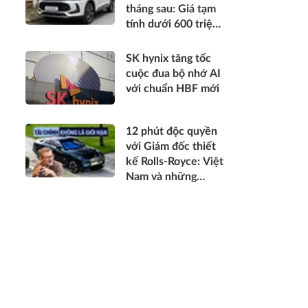
tháng sau: Giá tạm
tính dưới 600 triệu
đồng, thiết kế mới
long lanh hơn, có
SK hynix tăng tốc
hybrid, ADAS cạnh
cuộc đua bộ nhớ AI
tranh Xforce, Seltos
với chuẩn HBF mới
12 phút độc quyền
với Giám đốc thiết
kế Rolls-Royce: Việt
Nam và những
chuyện chưa kể về
cá nhân hóa cho
giới siêu giàu toàn
cầu