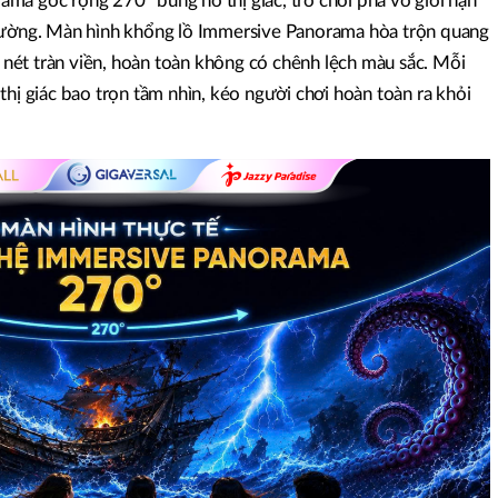
ma góc rộng 270° bùng nổ thị giác, trò chơi phá vỡ giới hạn
thường. Màn hình khổng lồ Immersive Panorama hòa trộn quang
ắc nét tràn viền, hoàn toàn không có chênh lệch màu sắc. Mỗi
thị giác bao trọn tầm nhìn, kéo người chơi hoàn toàn ra khỏi