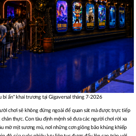
bí ẩn" khai trương tại Gigaversal tháng 7-2026
gười chơi sẽ không đứng ngoài để quan sát mà được trực tiếp
chân thực. Con tàu định mệnh sẽ đưa các người chơi rời xa
 sâu mờ mịt sương mù, nơi những cơn giông bão khủng khiếp
hịp độ của cuộc phiêu lưu liên tục được đẩy lên cao trào với