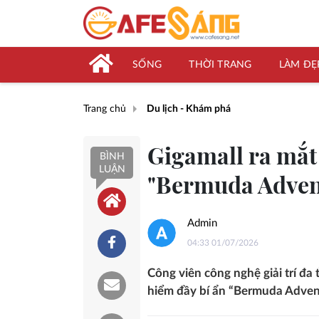
SỐNG
THỜI TRANG
LÀM ĐẸ
Trang chủ
Du lịch - Khám phá
Gigamall ra mắt
BÌNH
LUẬN
"Bermuda Advent
Admin
04:33 01/07/2026
Công viên công nghệ giải trí đa
hiểm đầy bí ẩn “Bermuda Advent