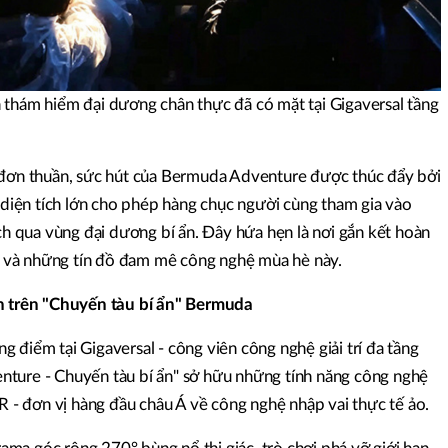
 thám hiểm đại dương chân thực đã có mặt tại Gigaversal tầng
 đơn thuần, sức hút của Bermuda Adventure được thúc đẩy bởi
n diện tích lớn cho phép hàng chục người cùng tham gia vào
ách qua vùng đại dương bí ẩn. Đây hứa hẹn là nơi gắn kết hoàn
nh và những tín đồ đam mê công nghệ mùa hè này.
an trên "Chuyến tàu bí ẩn" Bermuda
 điểm tại Gigaversal - công viên công nghệ giải trí đa tầng
ture - Chuyến tàu bí ẩn" sở hữu những tính năng công nghệ
VR - đơn vị hàng đầu châu Á về công nghệ nhập vai thực tế ảo.