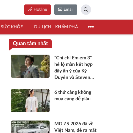
Hotline
Email
SỨC KHỎE
DU LỊCH - KHÁM PHÁ
Quan tâm nhất
"Chị chị Em em 3"
hé lộ màn kết hợp
đầy ẩn ý của Kỳ
Duyên và Steven
Nguyễn
6 thứ càng không
mua càng dễ giàu
MG ZS 2026 đã về
Việt Nam, dễ ra mắt