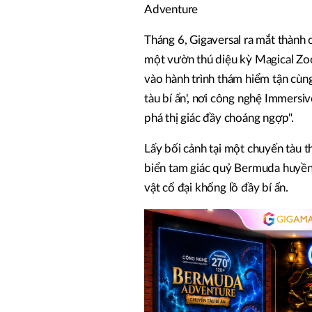
Adventure
Tháng 6, Gigaversal ra mắt thành
một vườn thú diệu kỳ Magical Zoo
vào hành trình thám hiểm tận cù
tàu bí ẩn', nơi công nghệ Immer
phá thị giác đầy choáng ngợp".
Lấy bối cảnh tại một chuyến tàu 
biển tam giác quỷ Bermuda huyền t
vật cổ đại khổng lồ đầy bí ẩn.