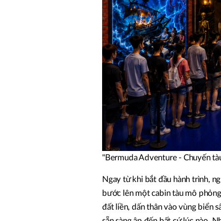
"Bermuda Adventure - Chuyến tàu 
Ngay từ khi bắt đầu hành trình, n
bước lên một cabin tàu mô phỏng 
đất liền, dấn thân vào vùng biển
sẵn sàng ập đến bất cứ lúc nào. N