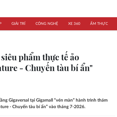
P
GIẢI TRÍ
CÔNG NGHỆ
XE 360
ẨM THỰC
 siêu phẩm thực tế ảo
ure - Chuyến tàu bí ẩn"
 tầng Gigaversal tại Gigamall “vén màn” hành trình thám
ure - Chuyến tàu bí ẩn” vào tháng 7-2026.