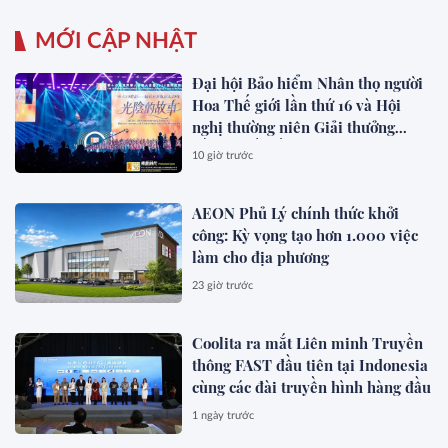
MỚI CẬP NHẬT
Đại hội Bảo hiểm Nhân thọ người
Hoa Thế giới lần thứ 16 và Hội
nghị thường niên Giải thưởng
Rồng Quốc tế (IDA) 2026 được tổ
10 giờ trước
chức trọng thể
AEON Phủ Lý chính thức khởi
công: Kỳ vọng tạo hơn 1.000 việc
làm cho địa phương
23 giờ trước
Coolita ra mắt Liên minh Truyền
thông FAST đầu tiên tại Indonesia
cùng các đài truyền hình hàng đầu
1 ngày trước