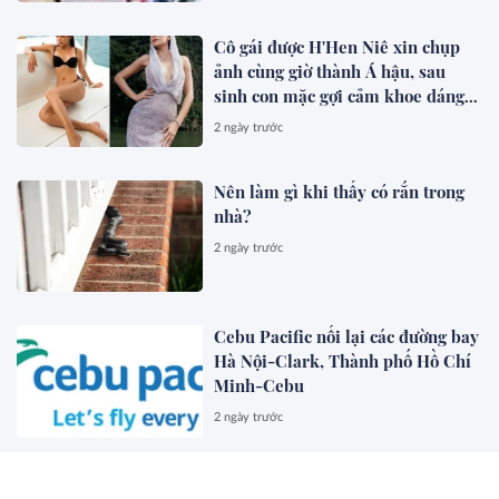
Cô gái được H'Hen Niê xin chụp
ảnh cùng giờ thành Á hậu, sau
sinh con mặc gợi cảm khoe dáng
đẹp mê
2 ngày trước
Nên làm gì khi thấy có rắn trong
nhà?
2 ngày trước
Cebu Pacific nối lại các đường bay
Hà Nội-Clark, Thành phố Hồ Chí
Minh-Cebu
2 ngày trước
Nucleus Software và FPT Ra Mắt