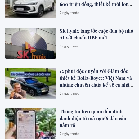
600 triệu đồng, thiết kế mới long
lanh hơn, có hybrid, ADAS cạnh
2 ngày trước
tranh Xforce, Seltos
SK hynix tăng tốc cuộc đua bộ nhớ
AI với chuẩn HBF mới
2 ngày trước
12 phút độc quyền với Giám đốc
thiết kế Rolls-Royce: Việt Nam và
những chuyện chưa kể về cá nhân
hóa cho giới siêu giàu toàn cầu
2 ngày trước
Thông tin liên quan đến định
danh điện tử mà người dân cần
nắm rõ
2 ngày trước