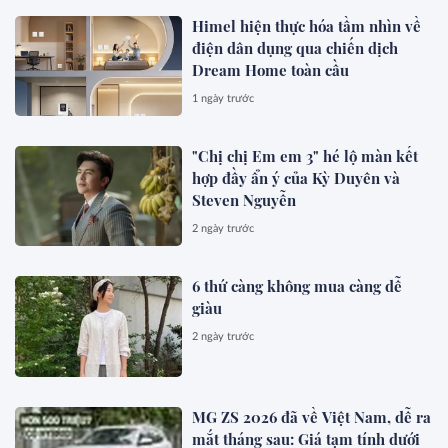
Himel hiện thực hóa tầm nhìn về
điện dân dụng qua chiến dịch
Dream Home toàn cầu
1 ngày trước
"Chị chị Em em 3" hé lộ màn kết
hợp đầy ẩn ý của Kỳ Duyên và
Steven Nguyễn
2 ngày trước
6 thứ càng không mua càng dễ
giàu
2 ngày trước
MG ZS 2026 đã về Việt Nam, dễ ra
mắt tháng sau: Giá tạm tính dưới