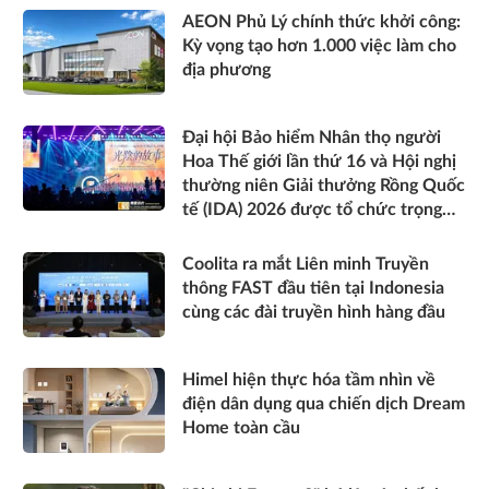
AEON Phủ Lý chính thức khởi công:
Kỳ vọng tạo hơn 1.000 việc làm cho
địa phương
Đại hội Bảo hiểm Nhân thọ người
Hoa Thế giới lần thứ 16 và Hội nghị
thường niên Giải thưởng Rồng Quốc
tế (IDA) 2026 được tổ chức trọng
thể
Coolita ra mắt Liên minh Truyền
thông FAST đầu tiên tại Indonesia
cùng các đài truyền hình hàng đầu
Himel hiện thực hóa tầm nhìn về
điện dân dụng qua chiến dịch Dream
Home toàn cầu