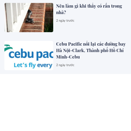
Nên làm gì khi thấy có rắn trong
nhà?
2 ngày trước
Cebu Pacific nối lại các đường bay
Hà Nội-Clark, Thành phố Hồ Chí
Minh-Cebu
2 ngày trước
Nucleus Software và FPT Ra Mắt
FinnOne Neo® 9.0 và FinnAxia®
9.0 tại Sự Kiện Nucleus Synapse
Lần Đầu Tiên tại Việt Nam
2 ngày trước
FAMILIARITÉ: Sự giao thoa đầy
chất thơ giữa điện ảnh và văn học