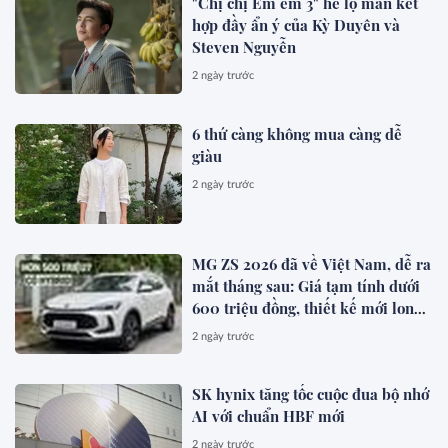
"Chị chị Em em 3" hé lộ màn kết
hợp đầy ẩn ý của Kỳ Duyên và
Steven Nguyễn
2 ngày trước
6 thứ càng không mua càng dễ
giàu
2 ngày trước
MG ZS 2026 đã về Việt Nam, dễ ra
mắt tháng sau: Giá tạm tính dưới
600 triệu đồng, thiết kế mới long
lanh hơn, có hybrid, ADAS cạnh
2 ngày trước
tranh Xforce, Seltos
SK hynix tăng tốc cuộc đua bộ nhớ
AI với chuẩn HBF mới
2 ngày trước