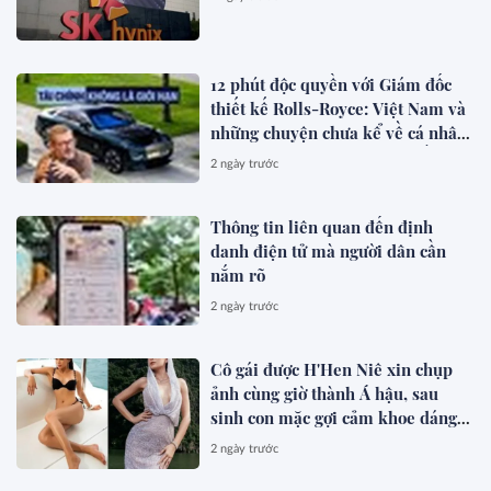
12 phút độc quyền với Giám đốc
thiết kế Rolls-Royce: Việt Nam và
những chuyện chưa kể về cá nhân
hóa cho giới siêu giàu toàn cầu
2 ngày trước
Thông tin liên quan đến định
danh điện tử mà người dân cần
nắm rõ
2 ngày trước
Cô gái được H'Hen Niê xin chụp
ảnh cùng giờ thành Á hậu, sau
sinh con mặc gợi cảm khoe dáng
đẹp mê
2 ngày trước