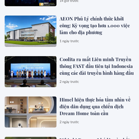
14 giờ trước
chức trọng thể
AEON Phủ Lý chính thức khởi
công: Kỳ vọng tạo hơn 1.000 việc
làm cho địa phương
1 ngày trước
Coolita ra mắt Liên minh Truyền
thông FAST đầu tiên tại Indonesia
cùng các đài truyền hình hàng đầu
2 ngày trước
Himel hiện thực hóa tầm nhìn về
điện dân dụng qua chiến dịch
Dream Home toàn cầu
2 ngày trước