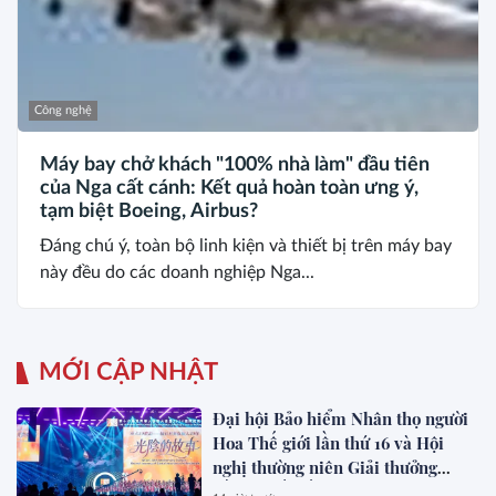
Công nghệ
Máy bay chở khách "100% nhà làm" đầu tiên
của Nga cất cánh: Kết quả hoàn toàn ưng ý,
tạm biệt Boeing, Airbus?
Đáng chú ý, toàn bộ linh kiện và thiết bị trên máy bay
này đều do các doanh nghiệp Nga...
MỚI CẬP NHẬT
Đại hội Bảo hiểm Nhân thọ người
Hoa Thế giới lần thứ 16 và Hội
nghị thường niên Giải thưởng
Rồng Quốc tế (IDA) 2026 được tổ