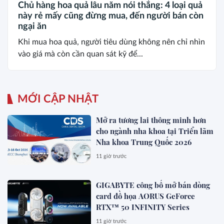
Chủ hàng hoa quả lâu năm nói thẳng: 4 loại quả
này rẻ mấy cũng đừng mua, đến người bán còn
ngại ăn
Khi mua hoa quả, người tiêu dùng không nên chỉ nhìn
vào giá mà còn cần quan sát kỹ để...
MỚI CẬP NHẬT
Mở ra tương lai thông minh hơn
cho ngành nha khoa tại Triển lãm
Nha khoa Trung Quốc 2026
11 giờ trước
GIGABYTE công bố mở bán dòng
card đồ họa AORUS GeForce
RTX™ 50 INFINITY Series
11 giờ trước