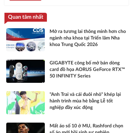
Quan tâm nhất
Mở ra tương lai thông minh hơn cho
ngành nha khoa tại Triển lãm Nha
khoa Trung Quốc 2026
GIGABYTE công bố mở bán dòng
card đồ họa AORUS GeForce RTX™
50 INFINITY Series
"Anh Trai và cái đuôi nhỏ" khép lại
hành trình mùa hè bằng Lễ tốt
nghiệp đầy xúc động
Mất áo số 10 ở MU, Rashford chọn
số áo mới hồi sinh sự nghiệp