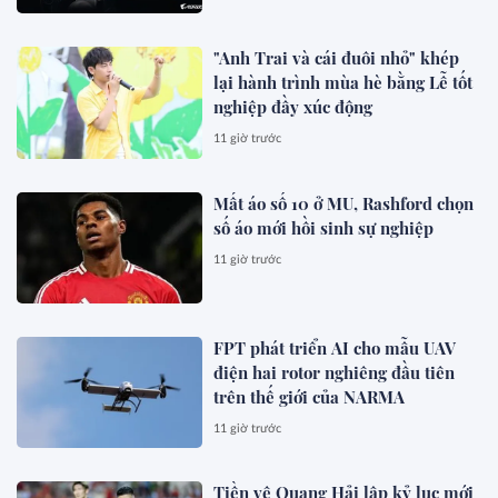
"Anh Trai và cái đuôi nhỏ" khép
lại hành trình mùa hè bằng Lễ tốt
nghiệp đầy xúc động
11 giờ trước
Mất áo số 10 ở MU, Rashford chọn
số áo mới hồi sinh sự nghiệp
11 giờ trước
FPT phát triển AI cho mẫu UAV
điện hai rotor nghiêng đầu tiên
trên thế giới của NARMA
11 giờ trước
Tiền vệ Quang Hải lập kỷ lục mới