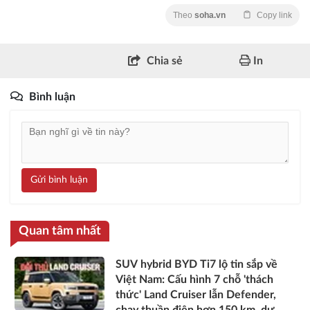
Theo
soha.vn
Copy link
Chia sẻ
In
Bình luận
Gửi bình luận
Quan tâm nhất
SUV hybrid BYD Ti7 lộ tin sắp về
Việt Nam: Cấu hình 7 chỗ 'thách
thức' Land Cruiser lẫn Defender,
chạy thuần điện hơn 150 km, dự