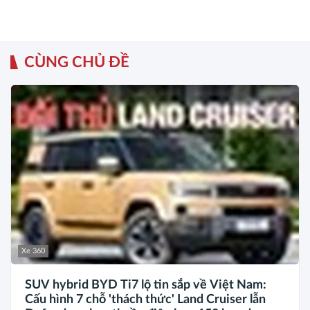
CÙNG CHỦ ĐỀ
Xe 360
SUV hybrid BYD Ti7 lộ tin sắp về Việt Nam:
Cấu hình 7 chỗ 'thách thức' Land Cruiser lẫn