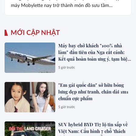
máy Mobylette nay trở thành món đồ sưu tầm...
MỚI CẬP NHẬT
Máy bay chở khách "100% nhà
làm" đầu tiên của Nga cất cánh:
Kết quả hoàn toàn ưng ý, tạm biệt
Boeing, Airbus?
5 giờ trước
"Em gái quốc dân" sở hữu bóng
lưng đẹp như tranh, chân dài 1m1
chuẩn cực phẩm
5 giờ trước
SUV hybrid BYD Ti7 lộ tin sắp về
Việt Nam: Cấu hình 7 chỗ 'thách