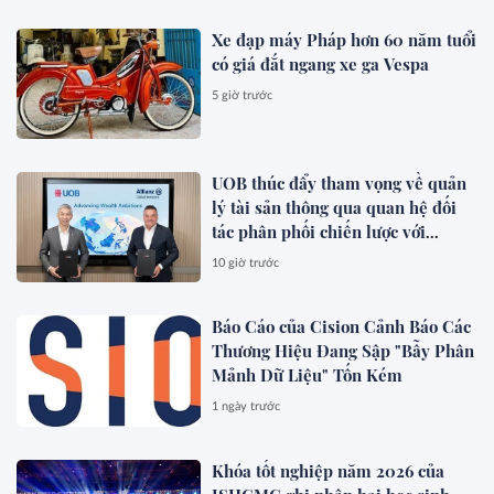
Xe đạp máy Pháp hơn 60 năm tuổi
có giá đắt ngang xe ga Vespa
5 giờ trước
UOB thúc đẩy tham vọng về quản
lý tài sản thông qua quan hệ đối
tác phân phối chiến lược với
Allianz Global Investors
10 giờ trước
Báo Cáo của Cision Cảnh Báo Các
Thương Hiệu Đang Sập "Bẫy Phân
Mảnh Dữ Liệu" Tốn Kém
1 ngày trước
Khóa tốt nghiệp năm 2026 của