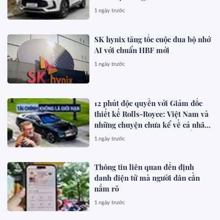
lanh hơn, có hybrid, ADAS cạnh
1 ngày trước
tranh Xforce, Seltos
SK hynix tăng tốc cuộc đua bộ nhớ
AI với chuẩn HBF mới
1 ngày trước
12 phút độc quyền với Giám đốc
thiết kế Rolls-Royce: Việt Nam và
những chuyện chưa kể về cá nhân
hóa cho giới siêu giàu toàn cầu
1 ngày trước
Thông tin liên quan đến định
danh điện tử mà người dân cần
nắm rõ
1 ngày trước