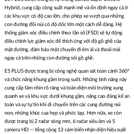
Hybrid, cung cấp công suất mạnh mẽ và ổn định ngay cả ở
các khu vực có độ cao lớn, cho phép xe vượt qua những
con đường đồi núi có độ dốc lớn một cách dễ dàng. Hệ
thống giảm xóc điều chỉnh theo tần số (FSD) sẽ tự động
điều chỉnh lực giảm xóc để thích ứng với độ gồ ghề của
mặt đường, đảm bảo một chuyến đi êm ái và thoải mái
ngay cả trên những con đường sỏi gồ ghề.
E5 PLUS được trang bị công nghệ quan sát toàn cảnh 360°
và chức năng khung gầm trong suốt. Những tính năng này
cung cấp tầm nhìn rõ ràng và toàn diện môi trường xung
quanh xe và khu vực dưới khung gầm, nâng cao đáng kể an
toàn và sự tự tin khi di chuyển trên các cung đường núi
non, những khúc cua hẹp và phức tạp. Hơn nữa, xe còn
được trang bị 2 radar sóng mm, 6 radar siêu âm và 5
camera HD — tổng cộng 13 cảm biến nhận diện hiệu suất