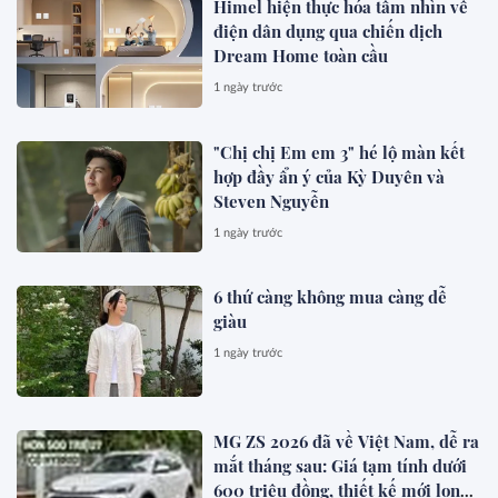
Himel hiện thực hóa tầm nhìn về
điện dân dụng qua chiến dịch
Dream Home toàn cầu
1 ngày trước
"Chị chị Em em 3" hé lộ màn kết
hợp đầy ẩn ý của Kỳ Duyên và
Steven Nguyễn
1 ngày trước
6 thứ càng không mua càng dễ
giàu
1 ngày trước
MG ZS 2026 đã về Việt Nam, dễ ra
mắt tháng sau: Giá tạm tính dưới
600 triệu đồng, thiết kế mới long