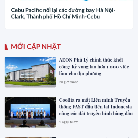
Cebu Pacific nối lại các đường bay Hà Nội-
Clark, Thành phố Hồ Chí Minh-Cebu
MỚI CẬP NHẬT
AEON Phủ Lý chính thức khởi
công: Kỳ vọng tạo hơn 1.000 việc
làm cho địa phương
20 giờ trước
Coolita ra mắt Liên minh Truyền
thông FAST đầu tiên tại Indonesia
cùng các đài truyền hình hàng đầu
1 ngày trước