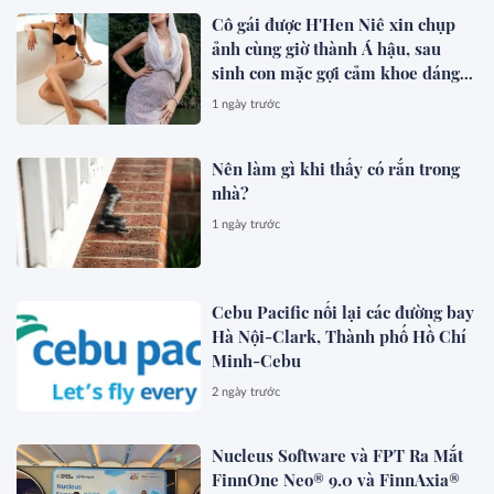
Cô gái được H'Hen Niê xin chụp
ảnh cùng giờ thành Á hậu, sau
sinh con mặc gợi cảm khoe dáng
đẹp mê
1 ngày trước
Nên làm gì khi thấy có rắn trong
nhà?
1 ngày trước
Cebu Pacific nối lại các đường bay
Hà Nội-Clark, Thành phố Hồ Chí
Minh-Cebu
2 ngày trước
Nucleus Software và FPT Ra Mắt
FinnOne Neo® 9.0 và FinnAxia®