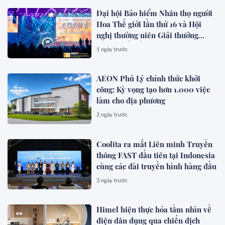
Đại hội Bảo hiểm Nhân thọ người
Hoa Thế giới lần thứ 16 và Hội
nghị thường niên Giải thưởng
Rồng Quốc tế (IDA) 2026 được tổ
1 ngày trước
chức trọng thể
AEON Phủ Lý chính thức khởi
công: Kỳ vọng tạo hơn 1.000 việc
làm cho địa phương
2 ngày trước
Coolita ra mắt Liên minh Truyền
thông FAST đầu tiên tại Indonesia
cùng các đài truyền hình hàng đầu
3 ngày trước
Himel hiện thực hóa tầm nhìn về
điện dân dụng qua chiến dịch