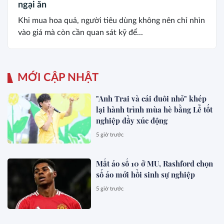
ngại ăn
Khi mua hoa quả, người tiêu dùng không nên chỉ nhìn
vào giá mà còn cần quan sát kỹ để...
MỚI CẬP NHẬT
"Anh Trai và cái đuôi nhỏ" khép
lại hành trình mùa hè bằng Lễ tốt
nghiệp đầy xúc động
5 giờ trước
Mất áo số 10 ở MU, Rashford chọn
số áo mới hồi sinh sự nghiệp
5 giờ trước