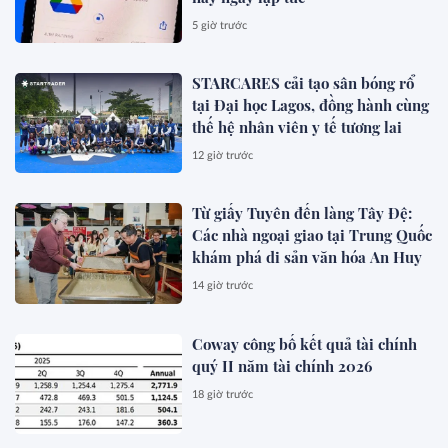
5 giờ trước
STARCARES cải tạo sân bóng rổ
tại Đại học Lagos, đồng hành cùng
thế hệ nhân viên y tế tương lai
12 giờ trước
Từ giấy Tuyên đến làng Tây Đệ:
Các nhà ngoại giao tại Trung Quốc
khám phá di sản văn hóa An Huy
14 giờ trước
Coway công bố kết quả tài chính
quý II năm tài chính 2026
18 giờ trước