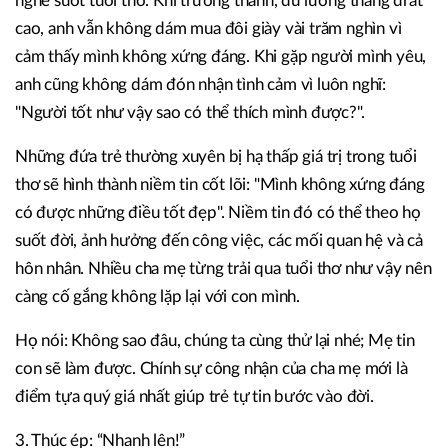
nghe suốt tuổi thơ. Khi trưởng thành, dù lương tháng đrất
cao, anh vẫn không dám mua đôi giày vài trăm nghìn vì
cảm thấy mình không xứng đáng. Khi gặp người mình yêu,
anh cũng không dám đón nhận tình cảm vì luôn nghĩ:
"Người tốt như vậy sao có thể thích mình được?".
Những đứa trẻ thường xuyên bị hạ thấp giá trị trong tuổi
thơ sẽ hình thành niềm tin cốt lõi: "Mình không xứng đáng
có được những điều tốt đẹp". Niềm tin đó có thể theo họ
suốt đời, ảnh hưởng đến công việc, các mối quan hệ và cả
hôn nhân. Nhiều cha mẹ từng trải qua tuổi thơ như vậy nên
càng cố gắng không lặp lại với con mình.
Họ nói: Không sao đâu, chúng ta cùng thử lại nhé; Mẹ tin
con sẽ làm được. Chính sự công nhận của cha mẹ mới là
điểm tựa quý giá nhất giúp trẻ tự tin bước vào đời.
3. Thúc ép: “Nhanh lên!”