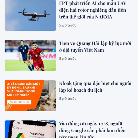
FPT phát triển AI cho mẫu UAV
điện hai rotor nghiêng đầu tiên
trên thế giới của NARMA
5 giờ trước
Tiền vệ Quang Hải lập kỷ lục mới
ở đội tuyển Việt Nam
5 giờ trước
Klook tặng quà đặc biệt cho người
lập kế hoạch du lịch
5 giờ trước
Vào đúng 0h ngày 10/8, người
dùng Google cần phải làm điều
này ngay lập tức