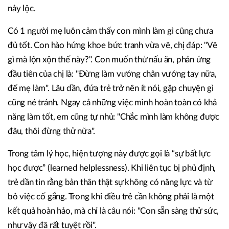
nảy lộc.
Có 1 người mẹ luôn cảm thấy con mình làm gì cũng chưa
đủ tốt. Con hào hứng khoe bức tranh vừa vẽ, chị đáp: "Vẽ
gì mà lộn xộn thế này?". Con muốn thử nấu ăn, phản ứng
đầu tiên của chị là: "Đừng làm vướng chân vướng tay nữa,
để mẹ làm". Lâu dần, đứa trẻ trở nên ít nói, gặp chuyện gì
cũng né tránh. Ngay cả những việc mình hoàn toàn có khả
năng làm tốt, em cũng tự nhủ: "Chắc mình làm không được
đâu, thôi đừng thử nữa".
Trong tâm lý học, hiện tượng này được gọi là “sự bất lực
học được” (learned helplessness). Khi liên tục bị phủ định,
trẻ dần tin rằng bản thân thật sự không có năng lực và từ
bỏ việc cố gắng. Trong khi điều trẻ cần không phải là một
kết quả hoàn hảo, mà chỉ là câu nói: "Con sẵn sàng thử sức,
như vậy đã rất tuyệt rồi".