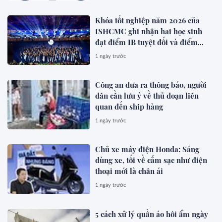
Khóa tốt nghiệp năm 2026 của
ISHCMC ghi nhận hai học sinh
đạt điểm IB tuyệt đối và điểm
trung bình toàn khóa đạt 34,5
1 ngày trước
Công an đưa ra thông báo, người
dân cần lưu ý về thủ đoạn liên
quan đến ship hàng
1 ngày trước
Chủ xe máy điện Honda: Sáng
dùng xe, tối về cắm sạc như điện
thoại mới là chân ái
1 ngày trước
5 cách xử lý quần áo hôi ẩm ngày