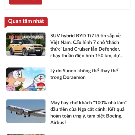
Quan tâm nhất
SUV hybrid BYD Ti7 lộ tin sắp về
Việt Nam: Cấu hình 7 chỗ 'thách
thức' Land Cruiser lẫn Defender,
chạy thuần điện hơn 150 km, dự
kiến mở bán trong quý III/2026
Lý do Suneo không thể thay thế
trong Doraemon
Máy bay chở khách "100% nhà làm"
đầu tiên của Nga cất cánh: Kết quả
hoàn toàn ưng ý, tạm biệt Boeing,
Airbus?