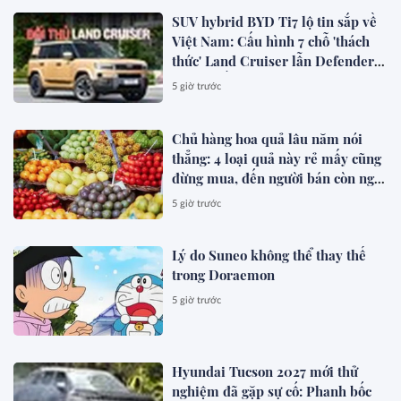
SUV hybrid BYD Ti7 lộ tin sắp về
Việt Nam: Cấu hình 7 chỗ 'thách
thức' Land Cruiser lẫn Defender,
chạy thuần điện hơn 150 km, dự
5 giờ trước
kiến mở bán trong quý III/2026
Chủ hàng hoa quả lâu năm nói
thẳng: 4 loại quả này rẻ mấy cũng
đừng mua, đến người bán còn ngại
ăn
5 giờ trước
Lý do Suneo không thể thay thế
trong Doraemon
5 giờ trước
Hyundai Tucson 2027 mới thử
nghiệm đã gặp sự cố: Phanh bốc