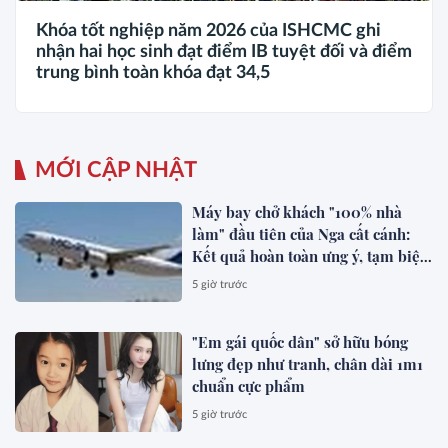
Khóa tốt nghiệp năm 2026 của ISHCMC ghi
nhận hai học sinh đạt điểm IB tuyệt đối và điểm
trung bình toàn khóa đạt 34,5
MỚI CẬP NHẬT
Máy bay chở khách "100% nhà
làm" đầu tiên của Nga cất cánh:
Kết quả hoàn toàn ưng ý, tạm biệt
Boeing, Airbus?
5 giờ trước
"Em gái quốc dân" sở hữu bóng
lưng đẹp như tranh, chân dài 1m1
chuẩn cực phẩm
5 giờ trước