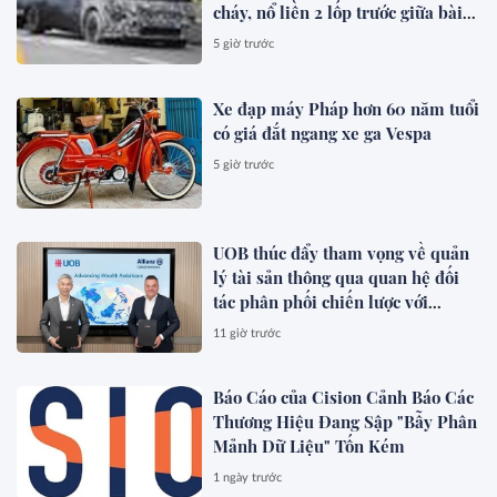
cháy, nổ liền 2 lốp trước giữa bài
test khắc nghiệt
5 giờ trước
Xe đạp máy Pháp hơn 60 năm tuổi
có giá đắt ngang xe ga Vespa
5 giờ trước
UOB thúc đẩy tham vọng về quản
lý tài sản thông qua quan hệ đối
tác phân phối chiến lược với
Allianz Global Investors
11 giờ trước
Báo Cáo của Cision Cảnh Báo Các
Thương Hiệu Đang Sập "Bẫy Phân
Mảnh Dữ Liệu" Tốn Kém
1 ngày trước