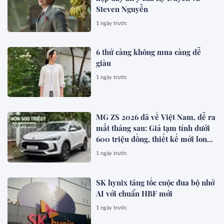
Steven Nguyễn
1 ngày trước
6 thứ càng không mua càng dễ
giàu
1 ngày trước
MG ZS 2026 đã về Việt Nam, dễ ra
mắt tháng sau: Giá tạm tính dưới
600 triệu đồng, thiết kế mới long
lanh hơn, có hybrid, ADAS cạnh
1 ngày trước
tranh Xforce, Seltos
SK hynix tăng tốc cuộc đua bộ nhớ
AI với chuẩn HBF mới
1 ngày trước