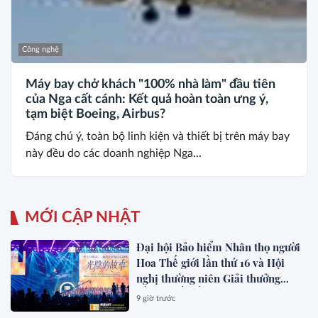
Công nghệ
Máy bay chở khách "100% nhà làm" đầu tiên
của Nga cất cánh: Kết quả hoàn toàn ưng ý,
tạm biệt Boeing, Airbus?
Đáng chú ý, toàn bộ linh kiện và thiết bị trên máy bay
này đều do các doanh nghiệp Nga...
MỚI CẬP NHẬT
Đại hội Bảo hiểm Nhân thọ người
Hoa Thế giới lần thứ 16 và Hội
nghị thường niên Giải thưởng
Rồng Quốc tế (IDA) 2026 được tổ
9 giờ trước
chức trọng thể