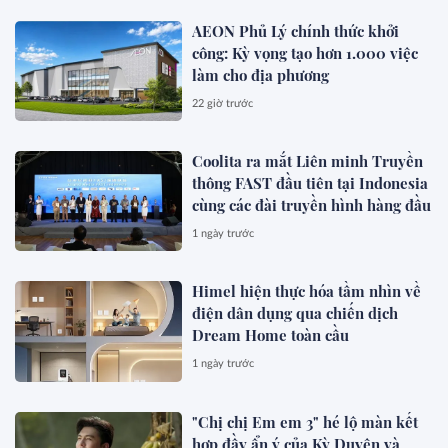
AEON Phủ Lý chính thức khởi
công: Kỳ vọng tạo hơn 1.000 việc
làm cho địa phương
22 giờ trước
Coolita ra mắt Liên minh Truyền
thông FAST đầu tiên tại Indonesia
cùng các đài truyền hình hàng đầu
1 ngày trước
Himel hiện thực hóa tầm nhìn về
điện dân dụng qua chiến dịch
Dream Home toàn cầu
1 ngày trước
"Chị chị Em em 3" hé lộ màn kết
hợp đầy ẩn ý của Kỳ Duyên và