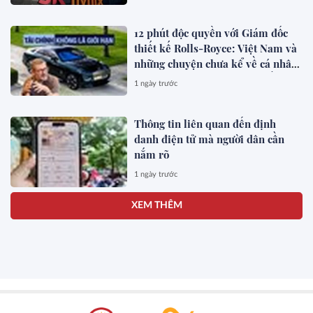
12 phút độc quyền với Giám đốc
thiết kế Rolls-Royce: Việt Nam và
những chuyện chưa kể về cá nhân
hóa cho giới siêu giàu toàn cầu
1 ngày trước
Thông tin liên quan đến định
danh điện tử mà người dân cần
nắm rõ
1 ngày trước
Cô gái được H'Hen Niê xin chụp
ảnh cùng giờ thành Á hậu, sau
sinh con mặc gợi cảm khoe dáng
đẹp mê
1 ngày trước
Nên làm gì khi thấy có rắn trong