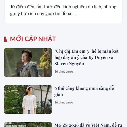
Từ điểm đến, ẩm thực đến kinh nghiệm du lịch, những
gợi ý hữu ích này giúp tín đồ xê...
MỚI CẬP NHẬT
"Chị chị Em em 3" hé lộ màn kết
hợp đầy ẩn ý của Kỳ Duyên và
Steven Nguyễn
16 phút trước
6 thứ càng không mua càng dễ
giàu
16 phút trước
MG ZS 2026 đã về Việt Nam, dễ ra