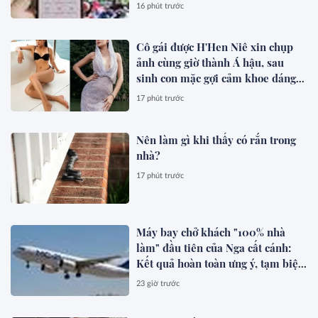
16 phút trước
Cô gái được H'Hen Niê xin chụp
ảnh cùng giờ thành Á hậu, sau
sinh con mặc gợi cảm khoe dáng
đẹp mê
17 phút trước
Nên làm gì khi thấy có rắn trong
nhà?
17 phút trước
Máy bay chở khách "100% nhà
làm" đầu tiên của Nga cất cánh:
Kết quả hoàn toàn ưng ý, tạm biệt
Boeing, Airbus?
23 giờ trước