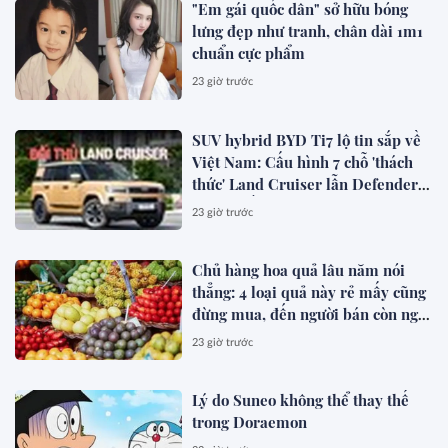
"Em gái quốc dân" sở hữu bóng
lưng đẹp như tranh, chân dài 1m1
chuẩn cực phẩm
23 giờ trước
SUV hybrid BYD Ti7 lộ tin sắp về
Việt Nam: Cấu hình 7 chỗ 'thách
thức' Land Cruiser lẫn Defender,
chạy thuần điện hơn 150 km, dự
23 giờ trước
kiến mở bán trong quý III/2026
Chủ hàng hoa quả lâu năm nói
thẳng: 4 loại quả này rẻ mấy cũng
đừng mua, đến người bán còn ngại
ăn
23 giờ trước
Lý do Suneo không thể thay thế
trong Doraemon