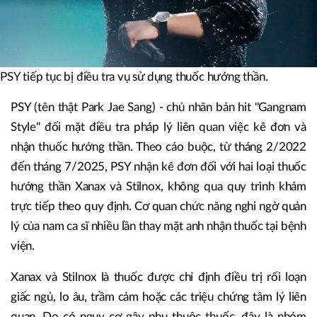
PSY tiếp tục bị điều tra vụ sử dụng thuốc hướng thần.
PSY (tên thật Park Jae Sang) - chủ nhân bản hit ''Gangnam
Style'' đối mặt điều tra pháp lý liên quan việc kê đơn và
nhận thuốc hướng thần. Theo cáo buộc, từ tháng 2/2022
đến tháng 7/2025, PSY nhận kê đơn đối với hai loại thuốc
hướng thần Xanax và Stilnox, không qua quy trình khám
trực tiếp theo quy định. Cơ quan chức năng nghi ngờ quản
lý của nam ca sĩ nhiều lần thay mặt anh nhận thuốc tại bệnh
viện.
Xanax và Stilnox là thuốc được chỉ định điều trị rối loạn
giấc ngủ, lo âu, trầm cảm hoặc các triệu chứng tâm lý liên
quan. Do có nguy cơ gây phụ thuộc thuốc, đây là nhóm