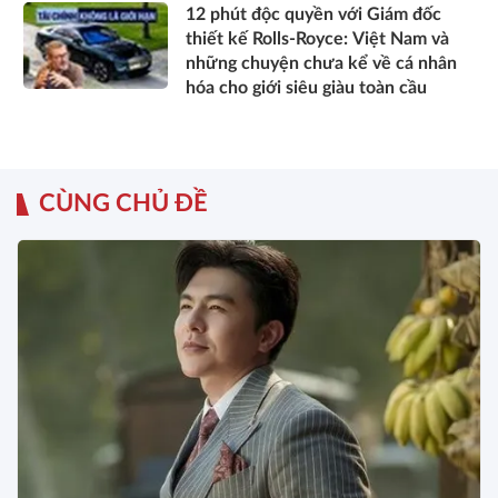
12 phút độc quyền với Giám đốc
thiết kế Rolls-Royce: Việt Nam và
những chuyện chưa kể về cá nhân
hóa cho giới siêu giàu toàn cầu
CÙNG CHỦ ĐỀ