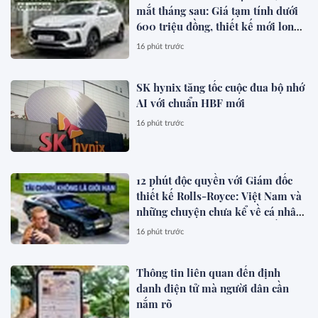
mắt tháng sau: Giá tạm tính dưới
600 triệu đồng, thiết kế mới long
lanh hơn, có hybrid, ADAS cạnh
16 phút trước
tranh Xforce, Seltos
SK hynix tăng tốc cuộc đua bộ nhớ
AI với chuẩn HBF mới
16 phút trước
12 phút độc quyền với Giám đốc
thiết kế Rolls-Royce: Việt Nam và
những chuyện chưa kể về cá nhân
hóa cho giới siêu giàu toàn cầu
16 phút trước
Thông tin liên quan đến định
danh điện tử mà người dân cần
nắm rõ