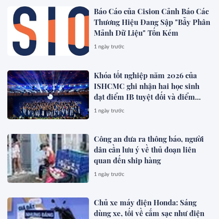
Báo Cáo của Cision Cảnh Báo Các
Thương Hiệu Đang Sập "Bẫy Phân
Mảnh Dữ Liệu" Tốn Kém
1 ngày trước
Khóa tốt nghiệp năm 2026 của
ISHCMC ghi nhận hai học sinh
đạt điểm IB tuyệt đối và điểm
trung bình toàn khóa đạt 34,5
1 ngày trước
Công an đưa ra thông báo, người
dân cần lưu ý về thủ đoạn liên
quan đến ship hàng
1 ngày trước
Chủ xe máy điện Honda: Sáng
dùng xe, tối về cắm sạc như điện