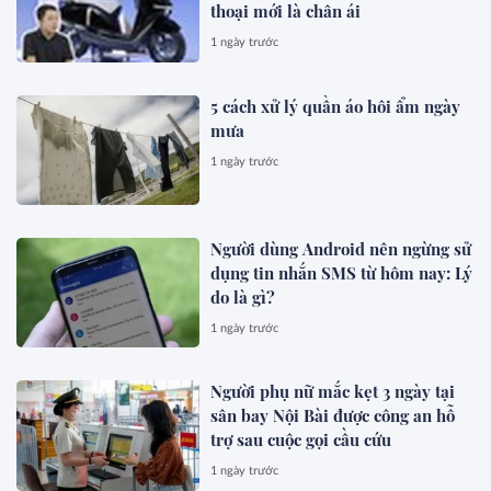
thoại mới là chân ái
1 ngày trước
5 cách xử lý quần áo hôi ẩm ngày
mưa
1 ngày trước
Người dùng Android nên ngừng sử
dụng tin nhắn SMS từ hôm nay: Lý
do là gì?
1 ngày trước
Người phụ nữ mắc kẹt 3 ngày tại
sân bay Nội Bài được công an hỗ
trợ sau cuộc gọi cầu cứu
1 ngày trước