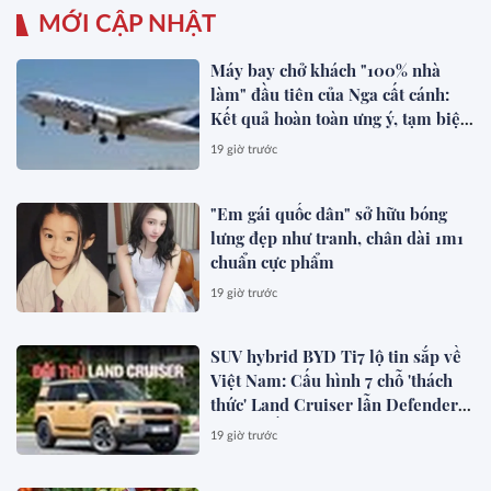
MỚI CẬP NHẬT
Máy bay chở khách "100% nhà
làm" đầu tiên của Nga cất cánh:
Kết quả hoàn toàn ưng ý, tạm biệt
Boeing, Airbus?
19 giờ trước
"Em gái quốc dân" sở hữu bóng
lưng đẹp như tranh, chân dài 1m1
chuẩn cực phẩm
19 giờ trước
SUV hybrid BYD Ti7 lộ tin sắp về
Việt Nam: Cấu hình 7 chỗ 'thách
thức' Land Cruiser lẫn Defender,
chạy thuần điện hơn 150 km, dự
19 giờ trước
kiến mở bán trong quý III/2026