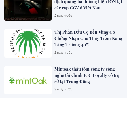
dịch quảng bá thương hiệu iON tại
các rạp CGV ở Việt Nam
2 ngày trước
Thị Phần Dầu Cọ Bền Vững Có
Chứng Nhận Cho Thấy Tiềm Năng
Tăng Trưởng 40%
2 ngày trước
Mintoak thâu tóm công ty công
nghệ tài chính ICC Loyalty có trụ
sở tại Trung Đông
3 ngày trước
NOL World ra mắt nền tảng đặt
chỗ lưu trú dành cho người hâm
mộ K-POP đến Hàn Quốc
3 ngày trước