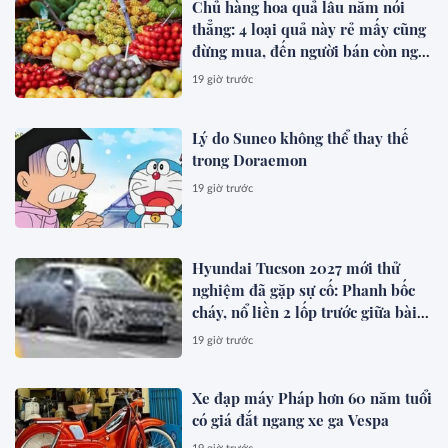
Chủ hàng hoa quả lâu năm nói
thẳng: 4 loại quả này rẻ mấy cũng
đừng mua, đến người bán còn ngại
ăn
19 giờ trước
Lý do Suneo không thể thay thế
trong Doraemon
19 giờ trước
Hyundai Tucson 2027 mới thử
nghiệm đã gặp sự cố: Phanh bốc
cháy, nổ liền 2 lốp trước giữa bài
test khắc nghiệt
19 giờ trước
Xe đạp máy Pháp hơn 60 năm tuổi
có giá đắt ngang xe ga Vespa