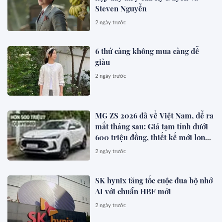
Steven Nguyễn
2 ngày trước
6 thứ càng không mua càng dễ
giàu
2 ngày trước
MG ZS 2026 đã về Việt Nam, dễ ra
mắt tháng sau: Giá tạm tính dưới
600 triệu đồng, thiết kế mới long
lanh hơn, có hybrid, ADAS cạnh
2 ngày trước
tranh Xforce, Seltos
SK hynix tăng tốc cuộc đua bộ nhớ
AI với chuẩn HBF mới
2 ngày trước