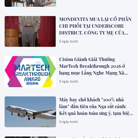
MONDEVITA MUA LẠI CỔ PHẦN
CHI PHỐI TẠI UNDERSCORE
DISTRICT, CÔNG TY MẸ CỦA
MAGLIANO, ĐÁNH DẤU BƯỚC
2 ngày trước
THỨ HAI TRONG QUÁ TRÌNH
XÂY DỰNG NỀN TẢNG THƯƠNG
Cision Giành Giải Thưởng
HIỆU CAO CẤP MỚI CỦA Ý.
MarTech Breakthrough 2026 ở
hạng mục Lắng Nghe Mạng Xã
Hội, Phân Phối Thông Cáo Báo
3 ngày trước
Chí và Tối Ưu Hóa Công Cụ Trả
Lời (AEO)
Máy bay chở khách "100% nhà
làm" đầu tiên của Nga cất cánh:
Kết quả hoàn toàn ưng ý, tạm biệt
Boeing, Airbus?
3 ngày trước