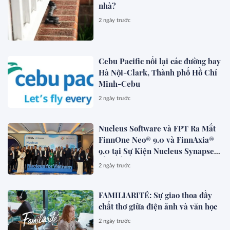
nhà?
2 ngày trước
Cebu Pacific nối lại các đường bay
Hà Nội-Clark, Thành phố Hồ Chí
Minh-Cebu
2 ngày trước
Nucleus Software và FPT Ra Mắt
FinnOne Neo® 9.0 và FinnAxia®
9.0 tại Sự Kiện Nucleus Synapse
Lần Đầu Tiên tại Việt Nam
2 ngày trước
FAMILIARITÉ: Sự giao thoa đầy
chất thơ giữa điện ảnh và văn học
2 ngày trước