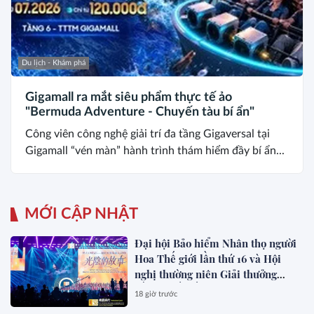
Du lịch - Khám phá
Gigamall ra mắt siêu phẩm thực tế ảo
"Bermuda Adventure - Chuyến tàu bí ẩn"
Công viên công nghệ giải trí đa tầng Gigaversal tại
Gigamall “vén màn” hành trình thám hiểm đầy bí ẩn...
MỚI CẬP NHẬT
Đại hội Bảo hiểm Nhân thọ người
Hoa Thế giới lần thứ 16 và Hội
nghị thường niên Giải thưởng
Rồng Quốc tế (IDA) 2026 được tổ
18 giờ trước
chức trọng thể