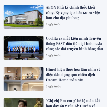
AEON Phủ Lý chính thức khởi
công: Kỳ vọng tạo hơn 1.000 việc
làm cho địa phương
1 ngày trước
Coolita ra mắt Liên minh Truyền
thông FAST đầu tiên tại Indonesia
cùng các đài truyền hình hàng đầu
2 ngày trước
Himel hiện thực hóa tầm nhìn về
điện dân dụng qua chiến dịch
Dream Home toàn cầu
2 ngày trước
"Chị chị Em em 3" hé lộ màn kết
hợp đầy ẩn ý của Kỳ Duyên và