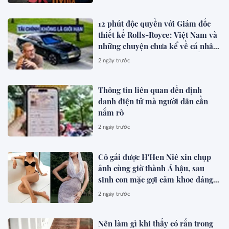
12 phút độc quyền với Giám đốc
thiết kế Rolls-Royce: Việt Nam và
những chuyện chưa kể về cá nhân
hóa cho giới siêu giàu toàn cầu
2 ngày trước
Thông tin liên quan đến định
danh điện tử mà người dân cần
nắm rõ
2 ngày trước
Cô gái được H'Hen Niê xin chụp
ảnh cùng giờ thành Á hậu, sau
sinh con mặc gợi cảm khoe dáng
đẹp mê
2 ngày trước
Nên làm gì khi thấy có rắn trong