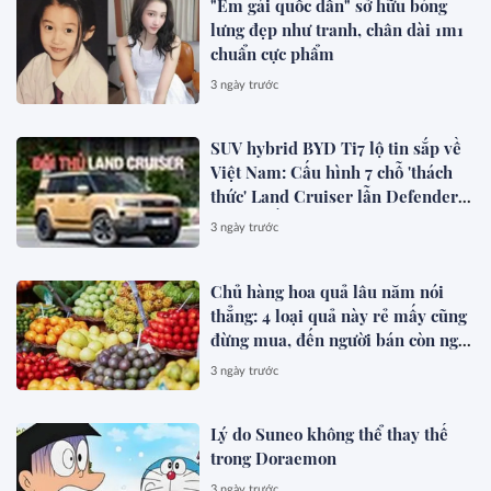
"Em gái quốc dân" sở hữu bóng
lưng đẹp như tranh, chân dài 1m1
chuẩn cực phẩm
3 ngày trước
SUV hybrid BYD Ti7 lộ tin sắp về
Việt Nam: Cấu hình 7 chỗ 'thách
thức' Land Cruiser lẫn Defender,
chạy thuần điện hơn 150 km, dự
3 ngày trước
kiến mở bán trong quý III/2026
Chủ hàng hoa quả lâu năm nói
thẳng: 4 loại quả này rẻ mấy cũng
đừng mua, đến người bán còn ngại
ăn
3 ngày trước
Lý do Suneo không thể thay thế
trong Doraemon
3 ngày trước