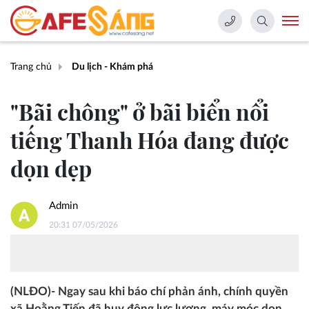
Trang chủ
Du lịch - Khám phá
"Bãi chông" ở bãi biển nổi
tiếng Thanh Hóa đang được
dọn dẹp
Admin
20:31 07/05/2026
(NLĐO)- Ngay sau khi báo chí phản ánh, chính quyền
xã Hoằng Tiến đã huy động lực lượng, máy móc dọn