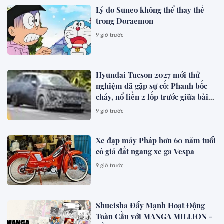
Lý do Suneo không thể thay thế
trong Doraemon
9 giờ trước
Hyundai Tucson 2027 mới thử
nghiệm đã gặp sự cố: Phanh bốc
cháy, nổ liền 2 lốp trước giữa bài
test khắc nghiệt
9 giờ trước
Xe đạp máy Pháp hơn 60 năm tuổi
có giá đắt ngang xe ga Vespa
9 giờ trước
Shueisha Đẩy Mạnh Hoạt Động
Toàn Cầu với MANGA MILLION -