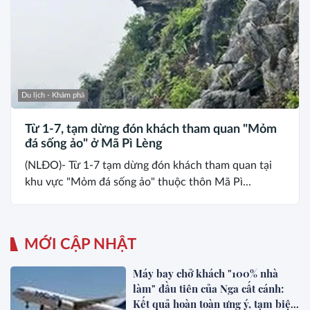
Du lịch - Khám phá
Từ 1-7, tạm dừng đón khách tham quan "Mỏm
đá sống ảo" ở Mã Pì Lèng
(NLĐO)- Từ 1-7 tạm dừng đón khách tham quan tại
khu vực "Mỏm đá sống ảo" thuộc thôn Mã Pì...
MỚI CẬP NHẬT
Máy bay chở khách "100% nhà
làm" đầu tiên của Nga cất cánh:
Kết quả hoàn toàn ưng ý, tạm biệt