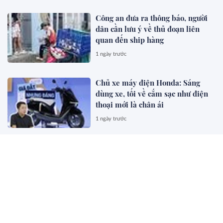
Công an đưa ra thông báo, người
dân cần lưu ý về thủ đoạn liên
quan đến ship hàng
1 ngày trước
Chủ xe máy điện Honda: Sáng
dùng xe, tối về cắm sạc như điện
thoại mới là chân ái
1 ngày trước
5 cách xử lý quần áo hôi ẩm ngày
mưa
1 ngày trước
Người dùng Android nên ngừng sử