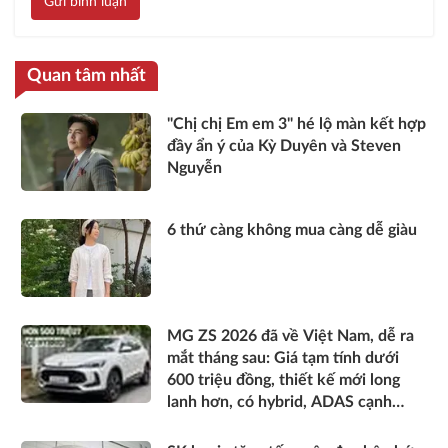
Gửi bình luận
Quan tâm nhất
"Chị chị Em em 3" hé lộ màn kết hợp
đầy ẩn ý của Kỳ Duyên và Steven
Nguyễn
6 thứ càng không mua càng dễ giàu
MG ZS 2026 đã về Việt Nam, dễ ra
mắt tháng sau: Giá tạm tính dưới
600 triệu đồng, thiết kế mới long
lanh hơn, có hybrid, ADAS cạnh
tranh Xforce, Seltos