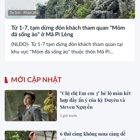
Du lịch - Khám phá
Từ 1-7, tạm dừng đón khách tham quan "Mỏm
đá sống ảo" ở Mã Pì Lèng
(NLĐO)- Từ 1-7 tạm dừng đón khách tham quan tại
khu vực "Mỏm đá sống ảo" thuộc thôn Mã Pì...
MỚI CẬP NHẬT
"Chị chị Em em 3" hé lộ màn kết
hợp đầy ẩn ý của Kỳ Duyên và
Steven Nguyễn
1 giờ trước
6 thứ càng không mua càng dễ