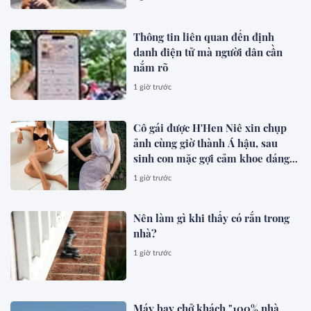
Thông tin liên quan đến định
danh điện tử mà người dân cần
nắm rõ
1 giờ trước
Cô gái được H'Hen Niê xin chụp
ảnh cùng giờ thành Á hậu, sau
sinh con mặc gợi cảm khoe dáng
đẹp mê
1 giờ trước
Nên làm gì khi thấy có rắn trong
nhà?
1 giờ trước
Máy bay chở khách "100% nhà