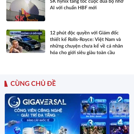
SK hynix tăng tốc cuộc đua bộ nhớ
AI với chuẩn HBF mới
12 phút độc quyền với Giám đốc
thiết kế Rolls-Royce: Việt Nam và
những chuyện chưa kể về cá nhân
hóa cho giới siêu giàu toàn cầu
CÙNG CHỦ ĐỀ