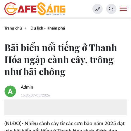
Trang chủ
Du lịch - Khám phá
Bãi biển nổi tiếng ở Thanh
Hóa ngập cành cây, trông
như bãi chông
Admin
16:36 07/05/2026
(NLĐO)- Nhiều cành cây từ các cơn bão năm 2025 dạt
vào bãi biển nổi tiếng ở Thanh Hóa chưa được dọn