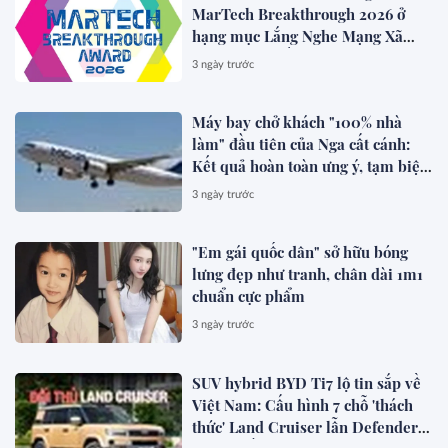
MarTech Breakthrough 2026 ở
hạng mục Lắng Nghe Mạng Xã
Hội, Phân Phối Thông Cáo Báo
3 ngày trước
Chí và Tối Ưu Hóa Công Cụ Trả
Lời (AEO)
Máy bay chở khách "100% nhà
làm" đầu tiên của Nga cất cánh:
Kết quả hoàn toàn ưng ý, tạm biệt
Boeing, Airbus?
3 ngày trước
"Em gái quốc dân" sở hữu bóng
lưng đẹp như tranh, chân dài 1m1
chuẩn cực phẩm
3 ngày trước
SUV hybrid BYD Ti7 lộ tin sắp về
Việt Nam: Cấu hình 7 chỗ 'thách
thức' Land Cruiser lẫn Defender,