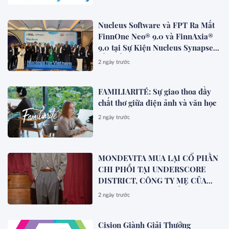
Nucleus Software và FPT Ra Mắt
FinnOne Neo® 9.0 và FinnAxia®
9.0 tại Sự Kiện Nucleus Synapse
Lần Đầu Tiên tại Việt Nam
2 ngày trước
FAMILIARITÉ: Sự giao thoa đầy
chất thơ giữa điện ảnh và văn học
2 ngày trước
MONDEVITA MUA LẠI CỔ PHẦN
CHI PHỐI TẠI UNDERSCORE
DISTRICT, CÔNG TY MẸ CỦA
MAGLIANO, ĐÁNH DẤU BƯỚC
2 ngày trước
THỨ HAI TRONG QUÁ TRÌNH
XÂY DỰNG NỀN TẢNG THƯƠNG
Cision Giành Giải Thưởng
HIỆU CAO CẤP MỚI CỦA Ý.