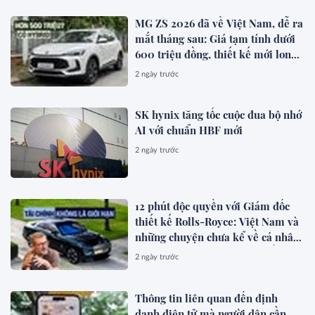
MG ZS 2026 đã về Việt Nam, dễ ra
mắt tháng sau: Giá tạm tính dưới
600 triệu đồng, thiết kế mới long
lanh hơn, có hybrid, ADAS cạnh
2 ngày trước
tranh Xforce, Seltos
SK hynix tăng tốc cuộc đua bộ nhớ
AI với chuẩn HBF mới
2 ngày trước
12 phút độc quyền với Giám đốc
thiết kế Rolls-Royce: Việt Nam và
những chuyện chưa kể về cá nhân
hóa cho giới siêu giàu toàn cầu
2 ngày trước
Thông tin liên quan đến định
danh điện tử mà người dân cần