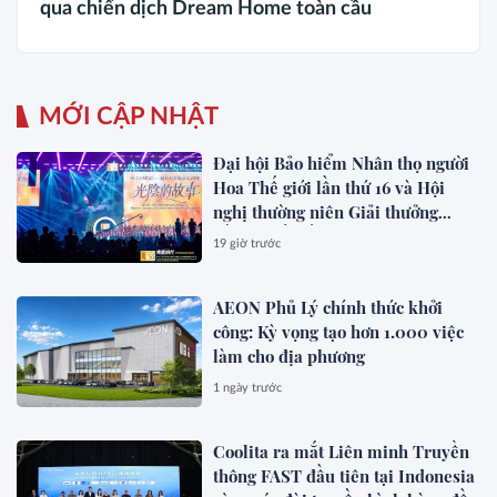
qua chiến dịch Dream Home toàn cầu
MỚI CẬP NHẬT
Đại hội Bảo hiểm Nhân thọ người
Hoa Thế giới lần thứ 16 và Hội
nghị thường niên Giải thưởng
Rồng Quốc tế (IDA) 2026 được tổ
19 giờ trước
chức trọng thể
AEON Phủ Lý chính thức khởi
công: Kỳ vọng tạo hơn 1.000 việc
làm cho địa phương
1 ngày trước
Coolita ra mắt Liên minh Truyền
thông FAST đầu tiên tại Indonesia