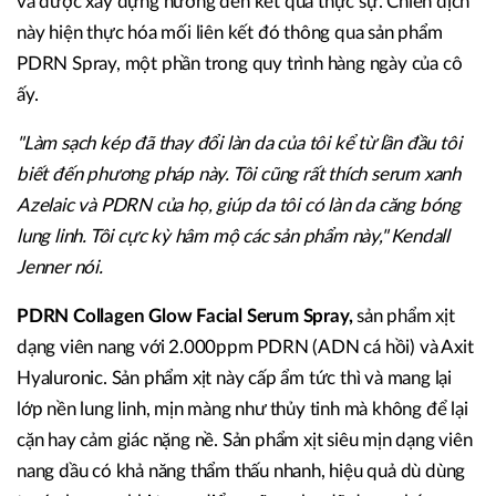
và được xây dựng hướng đến kết quả thực sự. Chiến dịch
này hiện thực hóa mối liên kết đó thông qua sản phẩm
PDRN Spray, một phần trong quy trình hàng ngày của cô
ấy.
"Làm sạch kép đã thay đổi làn da của tôi kể từ lần đầu tôi
biết đến phương pháp này. Tôi cũng rất thích serum xanh
Azelaic và PDRN của họ, giúp da tôi có làn da căng bóng
lung linh. Tôi cực kỳ hâm mộ
các sản phẩm này,"
Kendall
Jenner nói.
PDRN Collagen Glow Facial Serum Spray,
sản phẩm xịt
dạng viên nang với 2.000ppm PDRN (ADN cá hồi) và Axit
Hyaluronic. Sản phẩm xịt này cấp ẩm tức thì và mang lại
lớp nền lung linh, mịn màng như thủy tinh mà không để lại
cặn hay cảm giác nặng nề. Sản phẩm xịt siêu mịn dạng viên
nang dầu có khả năng thẩm thấu nhanh, hiệu quả dù dùng