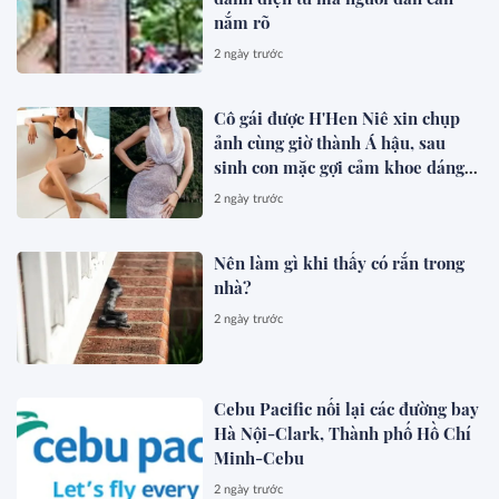
nắm rõ
2 ngày trước
Cô gái được H'Hen Niê xin chụp
ảnh cùng giờ thành Á hậu, sau
sinh con mặc gợi cảm khoe dáng
đẹp mê
2 ngày trước
Nên làm gì khi thấy có rắn trong
nhà?
2 ngày trước
Cebu Pacific nối lại các đường bay
Hà Nội-Clark, Thành phố Hồ Chí
Minh-Cebu
2 ngày trước