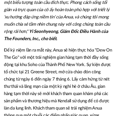
một biểu tượng toàn cầu đích thực. Phong cách sống tối
giản và trực quan của cô ấy hoàn toàn phù hợp với triết lý
'xu hướng đáp ứng niềm tin' của Anua, và chúng tôi mong
muốn chia sẻ tầm nhìn chung này với công chúng toàn cầu
rộng rãi hơn,"
Yi Seonhyeong, Giám Đốc Điều Hành của
The Founders, Inc., cho biết.
Để kỷ niệm lần ra mắt này, Anua sẽ hiện thực hóa "Dew On
The Go" với một trải nghiệm gian hàng tạm thời đầy sống
động tại khu Soho của Thành Phố New York. Sự kiện được
tổ chức tại 21 Greene Street, mở cửa chào đón công
chúng từ ngày 6 đến ngày 7 tháng 6. Lấy cảm hứng từ nét
thư thái và lãng mạn của một kỳ nghỉ hè ở châu Âu, gian
hàng tạm thời này sẽ mời khách tham quan khám phá các
sản phẩm và thương hiệu mà Kendall sử dụng để có được
làn da lung linh. Khách tham quan sẽ trải nghiệm Anua
thông qua một chuỗi các điểm nhấn giác quan, xứng