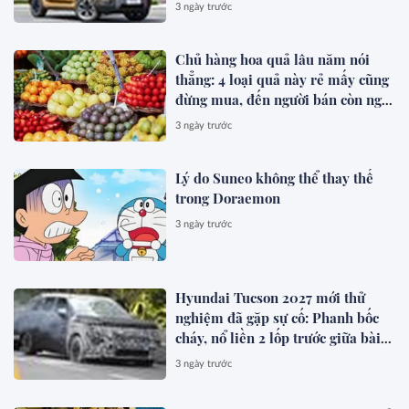
chạy thuần điện hơn 150 km, dự
3 ngày trước
kiến mở bán trong quý III/2026
Chủ hàng hoa quả lâu năm nói
thẳng: 4 loại quả này rẻ mấy cũng
đừng mua, đến người bán còn ngại
ăn
3 ngày trước
Lý do Suneo không thể thay thế
trong Doraemon
3 ngày trước
Hyundai Tucson 2027 mới thử
nghiệm đã gặp sự cố: Phanh bốc
cháy, nổ liền 2 lốp trước giữa bài
test khắc nghiệt
3 ngày trước