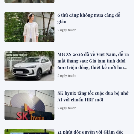
6 thứ càng không mua càng dễ
giàu
2 ngày trước
MG ZS 2026 đã về Việt Nam, dễ ra
mắt tháng sau: Giá tạm tính dưới
600 triệu đồng, thiết kế mới long
lanh hơn, có hybrid, ADAS cạnh
2 ngày trước
tranh Xforce, Seltos
SK hynix tăng tốc cuộc đua bộ nhớ
AI với chuẩn HBF mới
2 ngày trước
12 phút độc quyền với Giám đốc