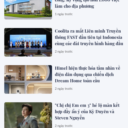
làm cho địa phương
1 ngày trước
Coolita ra mắt Liên minh Truyền
thông FAST đầu tiên tại Indonesia
cùng các đài truyền hình hàng đầu
2 ngày trước
Himel hiện thực hóa tầm nhìn về
điện dân dụng qua chiến dịch
Dream Home toàn cầu
2 ngày trước
"Chị chị Em em 3" hé lộ màn kết
hợp đầy ẩn ý của Kỳ Duyên và
Steven Nguyễn
2 ngày trước