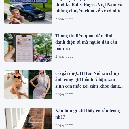
thiết kế Rolls-Royce: Việt Nam và
những chuyện chưa kể về cá nhân
hóa cho giới siêu giàu toàn cầu
2 ngày trước
Thông tin liên quan đến định
danh điện tử mà người dân cần
nắm rõ
2 ngày trước
Cô gái được H'Hen Niê xin chụp
ảnh cùng giờ thành Á hậu, sau
sinh con mặc gợi cảm khoe dáng
đẹp mê
2 ngày trước
Nên làm gì khi thấy có rắn trong
nhà?
2 ngày trước