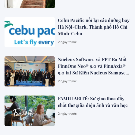
Cebu Pacific nối lại các đường bay
Hà Nội-Clark, Thành phố Hồ Chí
Minh-Cebu
2 ngày trước
Nucleus Software và FPT Ra Mắt
FinnOne Neo® 9.0 và FinnAxia®
9.0 tại Sự Kiện Nucleus Synapse
Lần Đầu Tiên tại Việt Nam
2 ngày trước
FAMILIARITÉ: Sự giao thoa đầy
chất thơ giữa điện ảnh và văn học
2 ngày trước