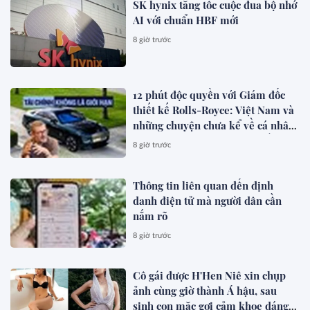
SK hynix tăng tốc cuộc đua bộ nhớ
AI với chuẩn HBF mới
8 giờ trước
12 phút độc quyền với Giám đốc
thiết kế Rolls-Royce: Việt Nam và
những chuyện chưa kể về cá nhân
hóa cho giới siêu giàu toàn cầu
8 giờ trước
Thông tin liên quan đến định
danh điện tử mà người dân cần
nắm rõ
8 giờ trước
Cô gái được H'Hen Niê xin chụp
ảnh cùng giờ thành Á hậu, sau
sinh con mặc gợi cảm khoe dáng