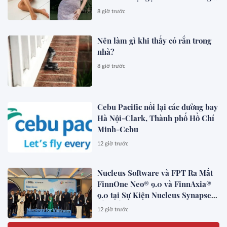
đẹp mê
8 giờ trước
Nên làm gì khi thấy có rắn trong
nhà?
8 giờ trước
Cebu Pacific nối lại các đường bay
Hà Nội-Clark, Thành phố Hồ Chí
Minh-Cebu
12 giờ trước
Nucleus Software và FPT Ra Mắt
FinnOne Neo® 9.0 và FinnAxia®
9.0 tại Sự Kiện Nucleus Synapse
Lần Đầu Tiên tại Việt Nam
12 giờ trước