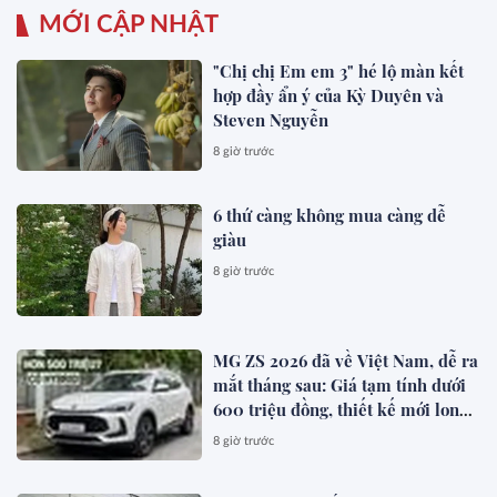
MỚI CẬP NHẬT
"Chị chị Em em 3" hé lộ màn kết
hợp đầy ẩn ý của Kỳ Duyên và
Steven Nguyễn
8 giờ trước
6 thứ càng không mua càng dễ
giàu
8 giờ trước
MG ZS 2026 đã về Việt Nam, dễ ra
mắt tháng sau: Giá tạm tính dưới
600 triệu đồng, thiết kế mới long
lanh hơn, có hybrid, ADAS cạnh
8 giờ trước
tranh Xforce, Seltos