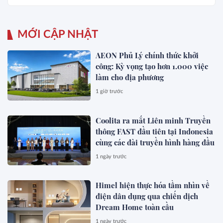
MỚI CẬP NHẬT
AEON Phủ Lý chính thức khởi
công: Kỳ vọng tạo hơn 1.000 việc
làm cho địa phương
1 giờ trước
Coolita ra mắt Liên minh Truyền
thông FAST đầu tiên tại Indonesia
cùng các đài truyền hình hàng đầu
1 ngày trước
Himel hiện thực hóa tầm nhìn về
điện dân dụng qua chiến dịch
Dream Home toàn cầu
1 ngày trước