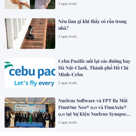
đẹp mê
1 ngày trước
Nên làm gì khi thấy có rắn trong
nhà?
1 ngày trước
Cebu Pacific nối lại các đường bay
Hà Nội-Clark, Thành phố Hồ Chí
Minh-Cebu
1 ngày trước
Nucleus Software và FPT Ra Mắt
FinnOne Neo® 9.0 và FinnAxia®
9.0 tại Sự Kiện Nucleus Synapse
Lần Đầu Tiên tại Việt Nam
1 ngày trước