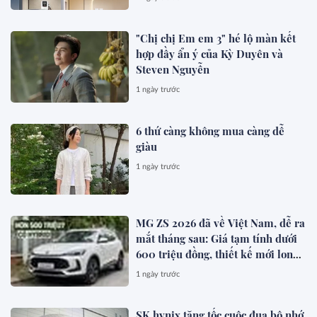
"Chị chị Em em 3" hé lộ màn kết
hợp đầy ẩn ý của Kỳ Duyên và
Steven Nguyễn
1 ngày trước
6 thứ càng không mua càng dễ
giàu
1 ngày trước
MG ZS 2026 đã về Việt Nam, dễ ra
mắt tháng sau: Giá tạm tính dưới
600 triệu đồng, thiết kế mới long
lanh hơn, có hybrid, ADAS cạnh
1 ngày trước
tranh Xforce, Seltos
SK hynix tăng tốc cuộc đua bộ nhớ