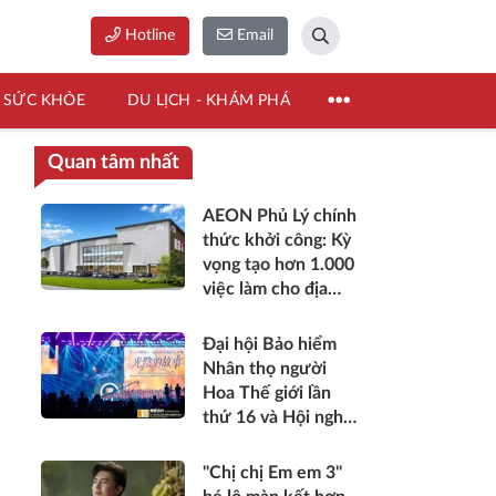
Hotline
Email
SỨC KHỎE
DU LỊCH - KHÁM PHÁ
Quan tâm nhất
AEON Phủ Lý chính
thức khởi công: Kỳ
vọng tạo hơn 1.000
việc làm cho địa
phương
Đại hội Bảo hiểm
Nhân thọ người
Hoa Thế giới lần
thứ 16 và Hội nghị
thường niên Giải
thưởng Rồng Quốc
"Chị chị Em em 3"
tế (IDA) 2026 được