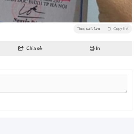
Theo
cafef.vn
Copy link
Chia sẻ
In