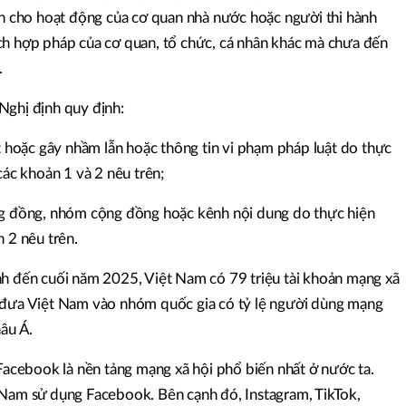
ăn cho hoạt động của cơ quan nhà nước hoặc người thi hành
ch hợp pháp của cơ quan, tổ chức, cá nhân khác mà chưa đến
.
Nghị định quy định:
ật hoặc gây nhầm lẫn hoặc thông tin vi phạm pháp luật do thực
các khoản 1 và 2 nêu trên;
ng đồng, nhóm cộng đồng hoặc kênh nội dung do thực hiện
n 2 nêu trên.
nh đến cuối năm 2025, Việt Nam có 79 triệu tài khoản mạng xã
y đưa Việt Nam vào nhóm quốc gia có tỷ lệ người dùng mạng
hâu Á.
 Facebook là nền tảng mạng xã hội phổ biến nhất ở nước ta.
 Nam sử dụng Facebook. Bên cạnh đó, Instagram, TikTok,