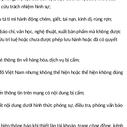
cứu trách nhiệm hình sự;
 tả tỉ mỉ hành động chém, giết, tai nạn, kinh dị, rùng rợn;
m báo chí, văn học, nghệ thuật, xuất bản phẩm mà không được
ữu trí tuệ hoặc chưa được phép lưu hành hoặc đã có quyết
ẻ thông tin về hàng hóa, dịch vụ bị cấm;
n đồ Việt Nam nhưng không thể hiện hoặc thể hiện không đúng
n thông tin trên mạng có nội dung bị cấm;
ất nội dung dưới hình thức phóng sự, điều tra, phỏng vấn báo
 hiện thông báo khi thiết lập tài khoản, trang cộng đồng, kênh