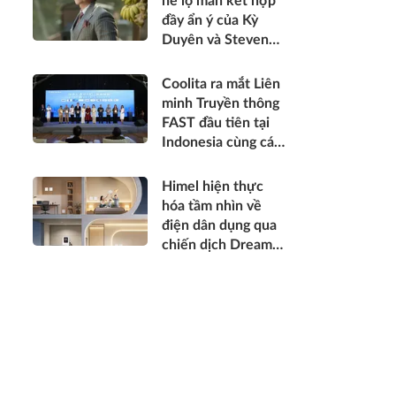
hé lộ màn kết hợp
tổ chức trọng thể
đầy ẩn ý của Kỳ
Duyên và Steven
Nguyễn
Coolita ra mắt Liên
minh Truyền thông
FAST đầu tiên tại
Indonesia cùng các
đài truyền hình
hàng đầu
Himel hiện thực
hóa tầm nhìn về
điện dân dụng qua
chiến dịch Dream
Home toàn cầu