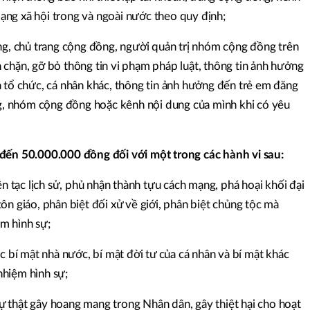
ng xã hội trong và ngoài nước theo quy định;
ung, chủ trang cộng đồng, người quản trị nhóm cộng đồng trên
 chặn, gỡ bỏ thông tin vi phạm pháp luật, thông tin ảnh hưởng
 tổ chức, cá nhân khác, thông tin ảnh hưởng đến trẻ em đăng
ồng, nhóm cộng đồng hoặc kênh nội dung của mình khi có yêu
 đến 50.000.000 đồng đối với một trong các hành vi sau:
ên tạc lịch sử, phủ nhận thành tựu cách mạng, phá hoại khối đại
ôn giáo, phân biệt đối xử về giới, phân biệt chủng tộc mà
m hình sự;
c bí mật nhà nước, bí mật đời tư của cá nhân và bí mật khác
nhiệm hình sự;
 sự thật gây hoang mang trong Nhân dân, gây thiệt hại cho hoạt