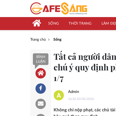
SỐNG
THỜI TRANG
LÀM ĐẸ
Trang chủ
Sống
Tất cả người dâ
BÌNH
LUẬN
chú ý quy định p
1/7
Admin
16:36 03/06/2026
Không chỉ nộp phạt, các chủ tà