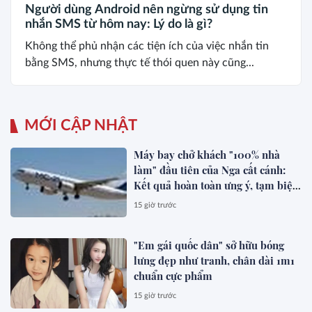
Người dùng Android nên ngừng sử dụng tin
nhắn SMS từ hôm nay: Lý do là gì?
Không thể phủ nhận các tiện ích của việc nhắn tin
bằng SMS, nhưng thực tế thói quen này cũng...
MỚI CẬP NHẬT
Máy bay chở khách "100% nhà
làm" đầu tiên của Nga cất cánh:
Kết quả hoàn toàn ưng ý, tạm biệt
Boeing, Airbus?
15 giờ trước
"Em gái quốc dân" sở hữu bóng
lưng đẹp như tranh, chân dài 1m1
chuẩn cực phẩm
15 giờ trước