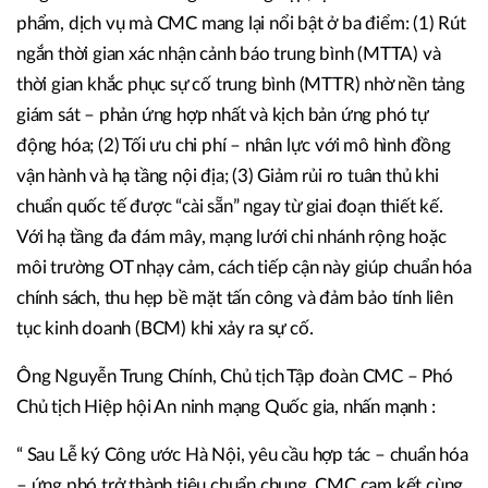
phẩm, dịch vụ mà CMC mang lại nổi bật ở ba điểm: (1) Rút
ngắn thời gian xác nhận cảnh báo trung bình (MTTA) và
thời gian khắc phục sự cố trung bình (MTTR) nhờ nền tảng
giám sát – phản ứng hợp nhất và kịch bản ứng phó tự
động hóa; (2) Tối ưu chi phí – nhân lực với mô hình đồng
vận hành và hạ tầng nội địa; (3) Giảm rủi ro tuân thủ khi
chuẩn quốc tế được “cài sẵn” ngay từ giai đoạn thiết kế.
Với hạ tầng đa đám mây, mạng lưới chi nhánh rộng hoặc
môi trường OT nhạy cảm, cách tiếp cận này giúp chuẩn hóa
chính sách, thu hẹp bề mặt tấn công và đảm bảo tính liên
tục kinh doanh (BCM) khi xảy ra sự cố.
Ông Nguyễn Trung Chính, Chủ tịch Tập đoàn CMC – Phó
Chủ tịch Hiệp hội An ninh mạng Quốc gia, nhấn mạnh :
“ Sau Lễ ký Công ước Hà Nội, yêu cầu hợp tác – chuẩn hóa
– ứng phó trở thành tiêu chuẩn chung. CMC cam kết cùng