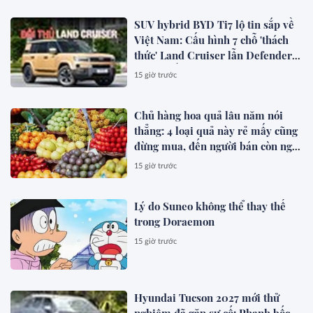
SUV hybrid BYD Ti7 lộ tin sắp về
Việt Nam: Cấu hình 7 chỗ 'thách
thức' Land Cruiser lẫn Defender,
chạy thuần điện hơn 150 km, dự
15 giờ trước
kiến mở bán trong quý III/2026
Chủ hàng hoa quả lâu năm nói
thẳng: 4 loại quả này rẻ mấy cũng
đừng mua, đến người bán còn ngại
ăn
15 giờ trước
Lý do Suneo không thể thay thế
trong Doraemon
15 giờ trước
Hyundai Tucson 2027 mới thử
nghiệm đã gặp sự cố: Phanh bốc