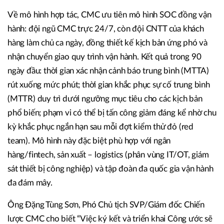
Về mô hình hợp tác, CMC ưu tiên mô hình SOC đồng vận
hành: đội ngũ CMC trực 24/7, còn đội CNTT của khách
hàng làm chủ ca ngày, đồng thiết kế kịch bản ứng phó và
nhận chuyển giao quy trình vận hành. Kết quả trong 90
ngày đầu: thời gian xác nhận cảnh báo trung bình (MTTA)
rút xuống mức phút; thời gian khắc phục sự cố trung bình
(MTTR) duy trì dưới ngưỡng mục tiêu cho các kịch bản
phổ biến; phạm vi có thể bị tấn công giảm đáng kể nhờ chu
kỳ khắc phục ngắn hạn sau mỗi đợt kiểm thử đỏ (red
team). Mô hình này đặc biệt phù hợp với ngân
hàng/fintech, sản xuất – logistics (phân vùng IT/OT, giám
sát thiết bị công nghiệp) và tập đoàn đa quốc gia vận hành
đa đám mây.
Ông Đặng Tùng Sơn, Phó Chủ tịch SVP/Giám đốc Chiến
lược CMC cho biết “Việc ký kết và triển khai Công ước sẽ