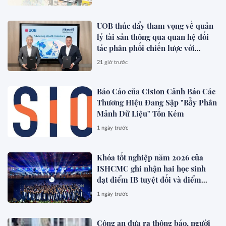
UOB thúc đẩy tham vọng về quản
lý tài sản thông qua quan hệ đối
tác phân phối chiến lược với
Allianz Global Investors
21 giờ trước
Báo Cáo của Cision Cảnh Báo Các
Thương Hiệu Đang Sập "Bẫy Phân
Mảnh Dữ Liệu" Tốn Kém
1 ngày trước
Khóa tốt nghiệp năm 2026 của
ISHCMC ghi nhận hai học sinh
đạt điểm IB tuyệt đối và điểm
trung bình toàn khóa đạt 34,5
1 ngày trước
Công an đưa ra thông báo, người