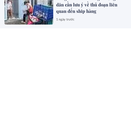
dân cần lưu ý về thủ đoạn liên
quan đến ship hàng
1 ngày trước
Chủ xe máy điện Honda: Sáng
dùng xe, tối về cắm sạc như điện
thoại mới là chân ái
1 ngày trước
5 cách xử lý quần áo hôi ẩm ngày
mưa
1 ngày trước
Người dùng Android nên ngừng sử
dụng tin nhắn SMS từ hôm nay: Lý
do là gì?