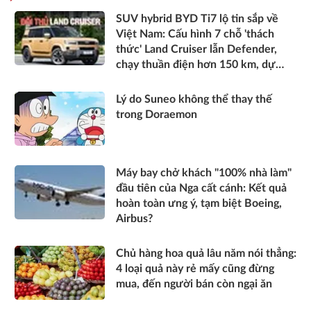
SUV hybrid BYD Ti7 lộ tin sắp về
Việt Nam: Cấu hình 7 chỗ 'thách
thức' Land Cruiser lẫn Defender,
chạy thuần điện hơn 150 km, dự
kiến mở bán trong quý III/2026
Lý do Suneo không thể thay thế
trong Doraemon
Máy bay chở khách "100% nhà làm"
đầu tiên của Nga cất cánh: Kết quả
hoàn toàn ưng ý, tạm biệt Boeing,
Airbus?
Chủ hàng hoa quả lâu năm nói thẳng:
4 loại quả này rẻ mấy cũng đừng
mua, đến người bán còn ngại ăn