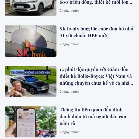
600 triệu đồng, thiết kế mới long
lanh hơn, có hybrid, ADAS cạnh
2 ngày trước
tranh Xforce, Seltos
SK hynix tăng tốc cuộc đua bộ nhớ
AI với chuẩn HBF mới
2 ngày trước
12 phút độc quyền với Giám đốc
thiết kế Rolls-Royce: Việt Nam và
những chuyện chưa kể về cá nhân
hóa cho giới siêu giàu toàn cầu
2 ngày trước
Thông tin liên quan đến định
danh điện tử mà người dân cần
nắm rõ
2 ngày trước