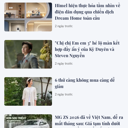
Himel hiện thực hóa tầm nhìn về
điện dân dụng qua chiến dịch
Dream Home toàn cầu
2 ngày trước
"Chị chị Em em 3" hé lộ màn kết
hợp đầy ẩn ý của Kỳ Duyên và
Steven Nguyễn
2 ngày trước
6 thứ càng không mua càng dễ
giàu
2 ngày trước
MG ZS 2026 đã về Việt Nam, dễ ra
mắt tháng sau: Giá tạm tính dưới