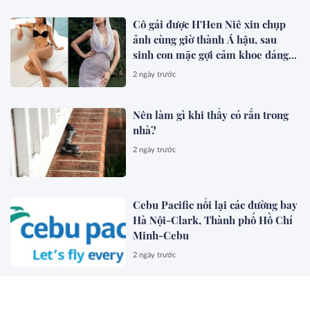
Cô gái được H'Hen Niê xin chụp
ảnh cùng giờ thành Á hậu, sau
sinh con mặc gợi cảm khoe dáng
đẹp mê
2 ngày trước
Nên làm gì khi thấy có rắn trong
nhà?
2 ngày trước
Cebu Pacific nối lại các đường bay
Hà Nội-Clark, Thành phố Hồ Chí
Minh-Cebu
2 ngày trước
Nucleus Software và FPT Ra Mắt