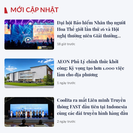
MỚI CẬP NHẬT
Đại hội Bảo hiểm Nhân thọ người
Hoa Thế giới lần thứ 16 và Hội
nghị thường niên Giải thưởng
Rồng Quốc tế (IDA) 2026 được tổ
18 giờ trước
chức trọng thể
AEON Phủ Lý chính thức khởi
công: Kỳ vọng tạo hơn 1.000 việc
làm cho địa phương
1 ngày trước
Coolita ra mắt Liên minh Truyền
thông FAST đầu tiên tại Indonesia
cùng các đài truyền hình hàng đầu
2 ngày trước