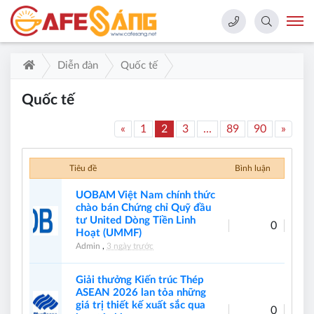
Diễn đàn
Quốc tế
Quốc tế
«
1
2
3
...
89
90
»
Tiêu đề
Bình luận
UOBAM Việt Nam chính thức
chào bán Chứng chỉ Quỹ đầu
tư United Dòng Tiền Linh
0
Hoạt (UMMF)
Admin
,
3 ngày trước
Giải thưởng Kiến trúc Thép
ASEAN 2026 lan tỏa những
giá trị thiết kế xuất sắc qua
0