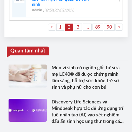
ninh
Admin
,
02:58 29/07/2026
«
1
2
3
...
89
90
»
Quan tâm nhất
Men vi sinh có nguồn gốc từ sữa
mẹ LC40® đã được chứng minh
lâm sàng, hỗ trợ sức khỏe trẻ sơ
sinh và phụ nữ cho con bú
Discovery Life Sciences và
Mindpeak hợp tác để ứng dụng trí
tuệ nhân tạo (AI) vào xét nghiệm
dấu ấn sinh học ung thư trong các
thử nghiệm lâm sàng tiến hành