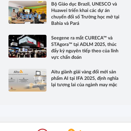
trên phạm vi toàn cầu
Bộ Giáo dục Brazil, UNESCO và
Huawei triển khai các dự án
chuyển đổi số Trường học mở tại
Bahia và Pará
Seegene ra mắt CURECA™ và
STAgora™ tại ADLM 2025, thúc
đẩy kỷ nguyên tiếp theo của lĩnh
vực chẩn đoán
Aitu giành giải vàng đổi mới sản
phẩm AI tại IFA 2025, định nghĩa
lại tương lai của ngành may mặc