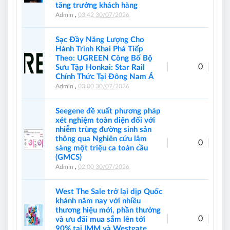
tăng trưởng khách hàng
Admin
,
03:42 30/07/2026
Sạc Đầy Năng Lượng Cho
Hành Trình Khai Phá Tiếp
Theo: UGREEN Công Bố Bộ
0
Sưu Tập Honkai: Star Rail
Chính Thức Tại Đông Nam Á
Admin
,
03:00 30/07/2026
Seegene đề xuất phương pháp
xét nghiệm toàn diện đối với
nhiễm trùng đường sinh sản
thông qua Nghiên cứu lâm
0
sàng một triệu ca toàn cầu
(GMCS)
Admin
,
02:00 30/07/2026
West The Sale trở lại dịp Quốc
khánh năm nay với nhiều
thương hiệu mới, phần thưởng
0
và ưu đãi mua sắm lên tới
90% tại IMM và Westgate