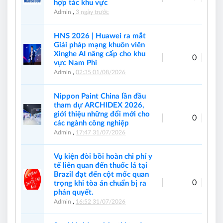
hợp tác khu vực
Admin
,
3 ngày trước
HNS 2026 | Huawei ra mắt
Giải pháp mạng khuôn viên
Xinghe AI nâng cấp cho khu
0
vực Nam Phi
Admin
,
02:35 01/08/2026
Nippon Paint China lần đầu
tham dự ARCHIDEX 2026,
giới thiệu những đổi mới cho
0
các ngành công nghiệp
Admin
,
17:47 31/07/2026
Vụ kiện đòi bồi hoàn chi phí y
tế liên quan đến thuốc lá tại
Brazil đạt đến cột mốc quan
0
trọng khi tòa án chuẩn bị ra
phán quyết.
Admin
,
16:52 31/07/2026