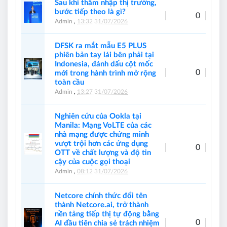
Sau khi thâm nhập thị trường,
bước tiếp theo là gì?
0
Admin
,
13:32 31/07/2026
DFSK ra mắt mẫu E5 PLUS
phiên bản tay lái bên phải tại
Indonesia, đánh dấu cột mốc
0
mới trong hành trình mở rộng
toàn cầu
Admin
,
13:27 31/07/2026
Nghiên cứu của Ookla tại
Manila: Mạng VoLTE của các
nhà mạng được chứng minh
vượt trội hơn các ứng dụng
0
OTT về chất lượng và độ tin
cậy của cuộc gọi thoại
Admin
,
08:12 31/07/2026
Netcore chính thức đổi tên
thành Netcore.ai, trở thành
nền tảng tiếp thị tự động bằng
0
AI đầu tiên chia sẻ trách nhiệm