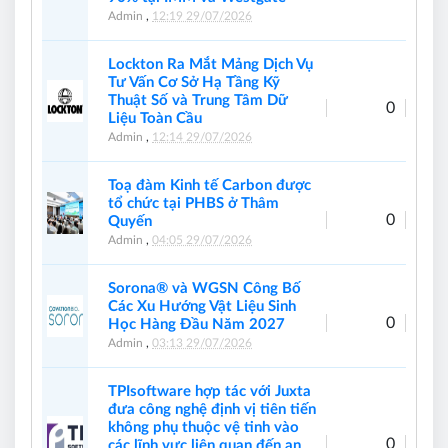
Admin
,
12:19 29/07/2026
Lockton Ra Mắt Mảng Dịch Vụ
Tư Vấn Cơ Sở Hạ Tầng Kỹ
Thuật Số và Trung Tâm Dữ
0
Liệu Toàn Cầu
Admin
,
12:14 29/07/2026
Toạ đàm Kinh tế Carbon được
tổ chức tại PHBS ở Thâm
0
Quyến
Admin
,
04:05 29/07/2026
Sorona® và WGSN Công Bố
Các Xu Hướng Vật Liệu Sinh
0
Học Hàng Đầu Năm 2027
Admin
,
03:13 29/07/2026
TPIsoftware hợp tác với Juxta
đưa công nghệ định vị tiên tiến
không phụ thuộc vệ tinh vào
0
các lĩnh vực liên quan đến an