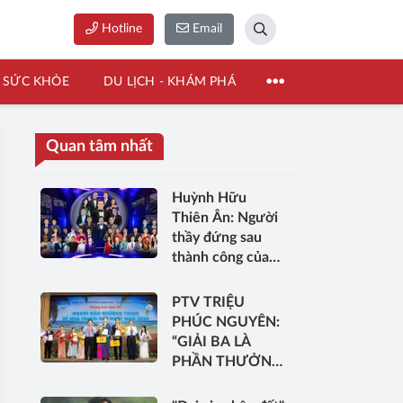
Hotline
Email
SỨC KHỎE
DU LỊCH - KHÁM PHÁ
Quan tâm nhất
Huỳnh Hữu
Thiên Ân: Người
thầy đứng sau
thành công của
nhiều thế hệ MC
PTV TRIỆU
PHÚC NGUYÊN:
“GIẢI BA LÀ
PHẦN THƯỞNG
CHO SỰ CỐ
GẮNG VÀ ĐỘNG