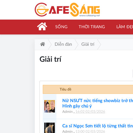
SỐNG
THỜI TRANG
LÀM ĐẸ
Diễn đàn
Giải trí
Giải trí
Tiêu đề
Nữ NSƯT nức tiếng showbiz trở thà
Hinh gây chú ý
Admin
,
16:02 02/03/2026
Ca sĩ Ngọc Sơn tiết lộ từng thất tì
Admin
,
13:00 02/03/2026