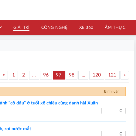
P
GIẢI TRÍ
CÔNG NGHỆ
XE 360
ẨM THỰC
«
1
2
...
96
97
98
...
120
121
»
Bình luận
nh "cô dâu" ở tuổi xế chiều cùng danh hài Xuân
0
nh, rơi nước mắt
0