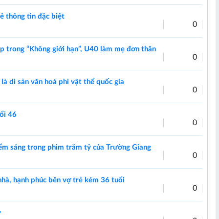
 thông tin đặc biệt
0
ẹp trong “Không giới hạn”, U40 làm mẹ đơn thân
0
là di sản văn hoá phi vật thể quốc gia
0
ổi 46
0
ểm sáng trong phim trăm tỷ của Trường Giang
0
à, hạnh phúc bên vợ trẻ kém 36 tuổi
0
y