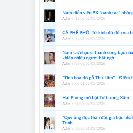
Nam diễn viên 9X "oanh tạc" phòn
Admin
,
12:02 02/03/2026
CÀ PHÊ PHỐ: Từ kinh đô đến vỉa h
Admin
,
12:01 02/03/2026
Nam ca/nhạc sĩ thành công bậc nhấ
khiến nhiều người bất ngờ
Admin
,
08:02 02/03/2026
"Tinh hoa đồ gỗ Thư Lâm" - Điểm 
Admin
,
08:01 02/03/2026
Hải Phòng mở hội Từ Lương Xâm
Admin
,
00:02 02/03/2026
"Quý ông độc thân đắt giá bậc nhấ
Trinh
Admin
,
20:02 01/03/2026