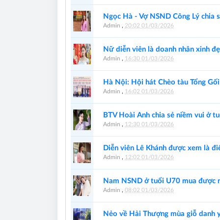
Ngọc Hà - Vợ NSND Công Lý chia sẻ
Admin
,
20:02 01/03/2026
Nữ diễn viên là doanh nhân xinh đ
Admin
,
16:30 01/03/2026
Hà Nội: Hội hát Chèo tàu Tổng Gối 
Admin
,
16:02 01/03/2026
BTV Hoài Anh chia sẻ niềm vui ở tu
Admin
,
12:30 01/03/2026
Diễn viên Lê Khánh được xem là đi
Admin
,
12:02 01/03/2026
Nam NSND ở tuổi U70 mua được nh
Admin
,
08:02 01/03/2026
Nẻo về Hải Thượng mùa giỗ danh 