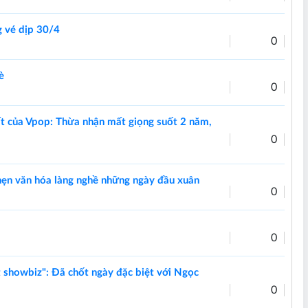
g vé dịp 30/4
0
è
0
t của Vpop: Thừa nhận mất giọng suốt 2 năm,
0
hẹn văn hóa làng nghề những ngày đầu xuân
0
0
t showbiz": Đã chốt ngày đặc biệt với Ngọc
0