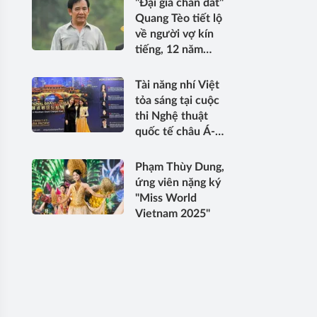
"Đại gia chân đất"
LỰC ĐỂ PHẤN
Quang Tèo tiết lộ
ĐẤU TỐT HƠN”
về người vợ kín
tiếng, 12 năm
sống chung mới
có con
Tài năng nhí Việt
tỏa sáng tại cuộc
thi Nghệ thuật
quốc tế châu Á-
Thái Bình Dương
2026
Phạm Thùy Dung,
ứng viên nặng ký
"Miss World
Vietnam 2025"