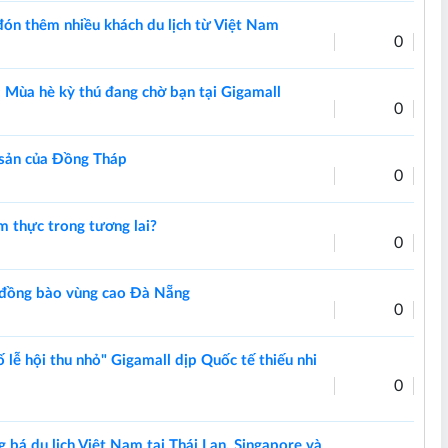
n thêm nhiều khách du lịch từ Việt Nam
0
: Mùa hè kỳ thú đang chờ bạn tại Gigamall
0
 sản của Đồng Tháp
0
m thực trong tương lai?
0
a đồng bào vùng cao Đà Nẵng
0
 lễ hội thu nhỏ" Gigamall dịp Quốc tế thiếu nhi
0
g bá du lịch Việt Nam tại Thái Lan, Singapore và