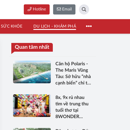
Hotline
Email
SỨC KHỎE
DU LỊCH - KHÁM PHÁ
Quan tâm nhất
Căn hộ Polaris -
The Maris Vũng
Tàu: Sở hữu “nhà
cạnh biển” chỉ từ
10 triệu/ tháng
8x, 9x rủ nhau
tìm về trung thu
tuổi thơ tại
8WONDER
Moon Festival