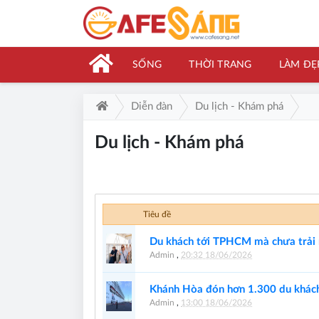
SỐNG
THỜI TRANG
LÀM ĐẸ
Diễn đàn
Du lịch - Khám phá
Du lịch - Khám phá
Tiêu đề
Du khách tới TPHCM mà chưa trải 
Admin
,
20:32 18/06/2026
Khánh Hòa đón hơn 1.300 du khách 
Admin
,
13:00 18/06/2026