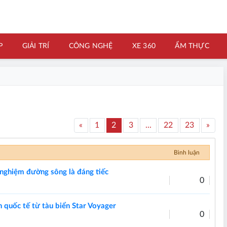
P
GIẢI TRÍ
CÔNG NGHỆ
XE 360
ẨM THỰC
«
1
2
3
...
22
23
»
Bình luận
nghiệm đường sông là đáng tiếc
0
quốc tế từ tàu biển Star Voyager
0