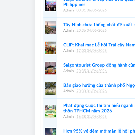
Philippines
Admin
,
00:31 06/06/2026
Tây Ninh chưa thống nhất đề xuất 
Admin
,
20:36 04/06/2026
CLIP: Khai mạc Lễ hội Trái cây Na
Admin
,
17:00 04/06/2026
Saigontourist Group đồng hành cù
Admin
,
20:35 01/06/2026
Bản giao hưởng của thành phố Ngọ
Admin
,
20:33 01/06/2026
Phát động Cuộc thi tìm hiểu ngành
thôn TPHCM năm 2026
Admin
,
16:38 01/06/2026
Hơn 95% vé đêm mở màn lễ hội ph