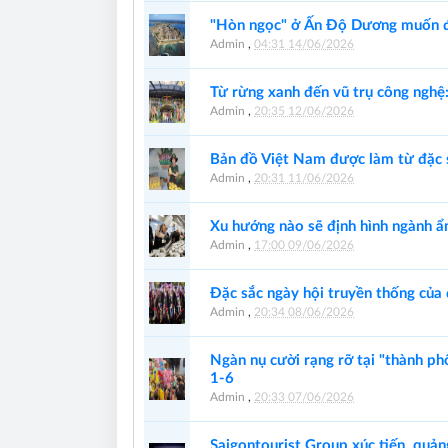
"Hòn ngọc" ở Ấn Độ Dương muốn đó
Admin
,
04:31 14/06/2026
Từ rừng xanh đến vũ trụ công nghệ
Admin
,
20:35 12/06/2026
Bản đồ Việt Nam được làm từ đặc
Admin
,
20:31 11/06/2026
Xu hướng nào sẽ định hình ngành ẩ
Admin
,
17:00 09/06/2026
Đặc sắc ngày hội truyền thống củ
Admin
,
20:34 08/06/2026
Ngàn nụ cười rạng rỡ tại "thành phố
1-6
Admin
,
20:33 07/06/2026
Saigontourist Group xúc tiến, quản