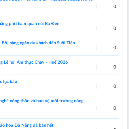
0
nâng phí tham quan núi Bà Đen
0
m Bộ, hàng ngàn du khách đến Suối Tiên
0
ng Lễ hội Ẩm thực Chay - Huế 2026
0
c lục bảo
0
 nghề nông thôn và bảo vệ môi trường nông
0
áo hoa Đà Nẵng đã bán hết